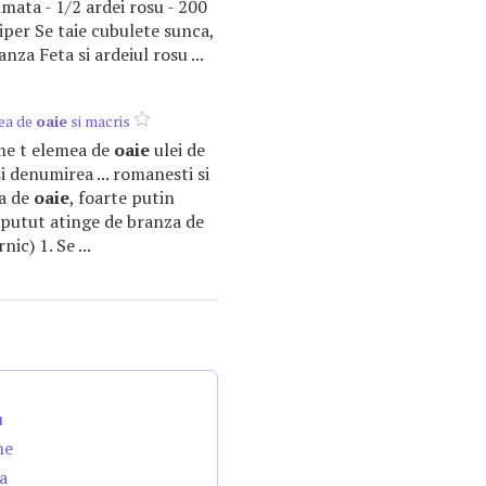
mata - 1/2 ardei rosu - 200
 piper Se taie cubulete sunca,
anza Feta si ardeiul rosu ...
ea de
oaie
si macris
ame t elemea de
oaie
ulei de
i denumirea ... romanesti si
ea de
oaie
, foarte putin
.. putut atinge de branza de
ic) 1. Se ...
u
ne
a