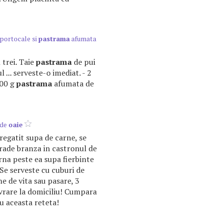
 portocale si
pastrama
afumata
n trei. Taie
pastrama
de pui
ul ... serveste-o imediat. - 2
200 g
pastrama
afumata de
 de
oaie
regatit supa de carne, se
 rade branza in castronul de
arna peste ea supa fierbinte
 Se serveste cu cuburi de
ne de vita sau pasare, 3
ivrare la domiciliu! Cumpara
u aceasta reteta!