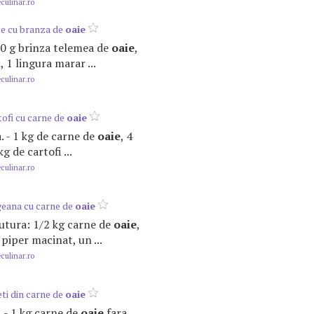
ulinar.ro
te cu branza de
oaie
200 g brinza telemea de
oaie
,
, 1 lingura marar ...
ulinar.ro
ofi cu carne de
oaie
. - 1 kg de carne de
oaie
, 4
kg de cartofi ...
ulinar.ro
geana cu carne de
oaie
lutura: 1/2 kg carne de
oaie
,
 piper macinat, un ...
ulinar.ro
ti din carne de
oaie
r). - 1 kg carne de
oaie
fara