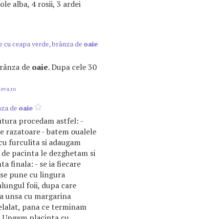
ole alba, 4 rosii, 3 ardei
ie cu ceapa verde, brânza de
oaie
 brânza de
oaie
. Dupa cele 30
.eva.ro
nza de
oaie
tura procedam astfel: -
 razatoare - batem oualele
 cu furculita si adaugam
e de pacinta le dezghetam si
 finala: - se ia fiecare
 se pune cu lingura
lungul foii, dupa care
ava unsa cu margarina
elalat, pana ce terminam
e. Ungem placinta cu