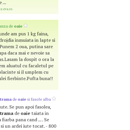
 ...
te.eva.ro
ranza de
oaie
unde am pus 1 kg faina,
ojdia inmuiata in lapte si
.Punem 2 oua, putina sare
 apa daca mai e nevoie sa
ns.Lasam la dospit o ora la
em aluatul cu facaletul pe
lacinte si il umplem cu
ulei fierbinte.Pofta buna!!
trama
de
oaie
si fasole alba
nute. Se pun apoi fasolea,
strama
de
oaie
taiata in
sa fiarba pana cand ... . Se
i un ardei iute tocat. - 800