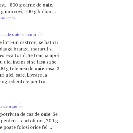
unt. - 800 g carne de
oaie
,
 g morcovi, 100 g bulion ...
ulinar.ro
mea de
oaie
si marar
e intr-un castron, se bat cu
 adauga branza, mararul si
esteca totul. Se toarna apoi
u ulei incins si se lasa sa se
200 g telemea de
oaie
rasa, 2
ri ulei, sare. Livrare la
 ingredientele pentru
as de
oaie
e potrivita de cas de
oaie
. Se
pentru ... cartofi noi, 300 g
e poate folosi orice fel ...