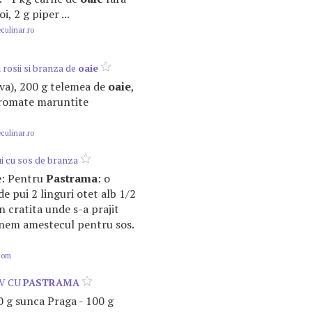
i, 2 g piper ...
ulinar.ro
 rosii si branza de
oaie
erva), 200 g telemea de
oaie
,
aromate maruntite
ulinar.ro
i cu sos de branza
te: Pentru
Pastrama
: o
e pui 2 linguri otet alb 1/2
 in cratita unde s-a prajit
em amestecul pentru sos.
.com
V CU
PASTRAMA
100 g sunca Praga - 100 g