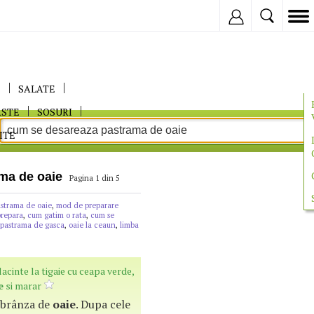
Inregistreaza
E
SALATE
ASTE
SOSURI
ITE
ma de oaie
Pagina 1 din 5
astrama de oaie
,
mod de preparare
prepara
,
cum gatim o rata
,
cum se
pastrama de gasca
,
oaie la ceaun
,
limba
lacinte la tigaie cu ceapa verde,
e
si marar
a brânza de
oaie
. Dupa cele