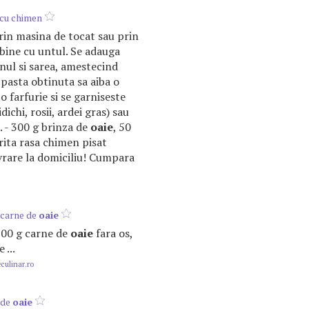
cu chimen
rin masina de tocat sau prin
 bine cu untul. Se adauga
nul si sarea, amestecind
 pasta obtinuta sa aiba o
 farfurie si se garniseste
ichi, rosii, ardei gras) sau
. - 300 g brinza de
oaie
, 50
urita rasa chimen pisat
Livrare la domiciliu! Cumpara
u carne de
oaie
 300 g carne de
oaie
fara os,
 ...
ulinar.ro
 de
oaie