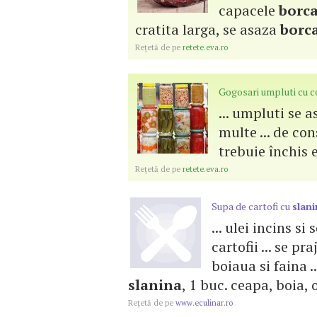
capacele
borc
cratita larga, se asaza
borc
Reţetă de pe
retete.eva.ro
Gogosari umpluti cu c
... umpluti se 
multe ... de co
trebuie închis e
Reţetă de pe
retete.eva.ro
Supa de cartofi cu
slani
... ulei incins s
cartofii ... se p
boiaua si faina ...
slanina
, 1 buc. ceapa, boia, o
Reţetă de pe
www.eculinar.ro