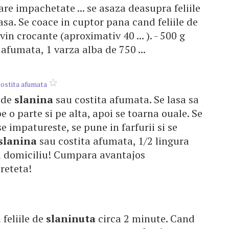
re impachetate ... se asaza deasupra feliile
sa. Se coace in cuptor pana cand feliile de
n crocante (aproximativ 40 ... ). - 500 g
afumata, 1 varza alba de 750 ...
ostita afumata
e de
slanina
sau costita afumata. Se lasa sa
 o parte si pe alta, apoi se toarna ouale. Se
e impatureste, se pune in farfurii si se
slanina
sau costita afumata, 1/2 lingura
a domiciliu! Cumpara avantajos
reteta!
i feliile de
slaninuta
circa 2 minute. Cand