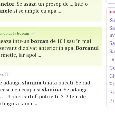
anelor
. Se asaza un prosop de ... într-o
anele
si se umple cu apa ...
RET
Sa
Sa
onopida la
borcan
av
aseaza într-un
borcan
de 10 l sau în mai
Sa
nservant dizolvat anterior în apa.
Borcanul
Sa
rmetic, iar apoi ...
Du
Ge
na
Gh
i se adauga
slanina
taiata bucati. Se rad
Pr
rajeasca cu ceapa si
slanina
. Se adauga
Pr
 . - 4 buc. cartofi potriviti, 2-3 felii de
Pr
 lingura faina ...