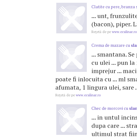
Clatite cu pere, branza 
... unt, frunzuli
(bacon), piper. Li
Reţetă de pe
www.eculinar.ro
Crema de mazare cu
sl
... smantana. Se 
cu ulei ... pun la
imprejur ... mac
poate fi inlocuita cu ... ml sm
afumata, 1 lingura ulei, sare .
Reţetă de pe
www.eculinar.ro
Chec de morcovi cu
sla
... in untul incin
dupa care ... st
ultimul strat fi