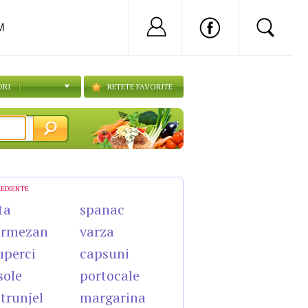
Nu ai cont?
Inregistreaza-
M
ORI
RETETE FAVORITE
REDIENTE
ta
spanac
armezan
varza
uperci
capsuni
sole
portocale
trunjel
margarina