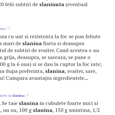
0 felii subtiri de
slaninuta
(eventual
iter
nsa cu unt si rezistenta la foc se pun feliute
ea mari de
slanina
fiarta si deasupra
tul de subtiri de svaiter. Cand acestea s-au
u grija, deasupra, se sareaza, se pune o
 g la 6 oua) si se dau la cuptor la foc iute;
Oua dupa preferinta,
slanina
, svaiter, sare,
iu! Cumpara avantajos ingredientele...
acris cu
slanina
. Se taie
slanina
in cubulete foarte mici si
is, un ou, 100 g
slanina
, 150 g smintina, 1/2