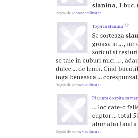
slanina
, 1 buc.
Reţetă de pe
www.eculinar.ro
Topirea
slaninii
Se sorteaza
sla
groasa si ... , ia
soricul si restur
se taie in cuburi mici ... , a
dulce ... de lemn. Cind bucati
ingalbeneasca ... corespunza
Reţetă de pe
www.eculinar.ro
Placinta dospita cu mer
... loc cate-o fe
cuptor ... total 
afumata) taiata fe
Reţetă de pe
www.eculinar.ro