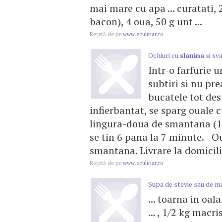
mai mare cu apa ... curatati, 2
bacon), 4 oua, 50 g unt ...
Reţetă de pe
www.eculinar.ro
Ochiuri cu
slanina
si sva
Intr-o farfurie u
subtiri si nu pr
bucatele tot des
infierbantat, se sparg ouale c
lingura-doua de smantana (100
se tin 6 pana la 7 minute. - 
smantana. Livrare la domicil
Reţetă de pe
www.eculinar.ro
Supa de stevie sau de m
... toarna in oala
... , 1/2 kg macr