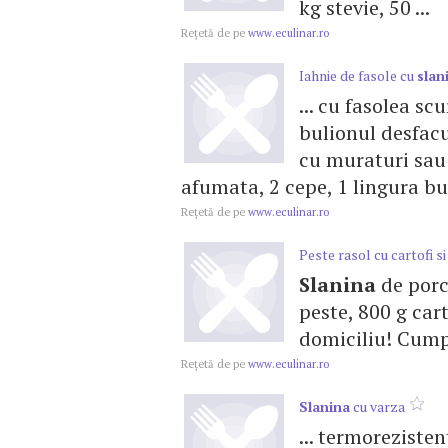
kg stevie, 50 ...
Reţetă de pe
www.eculinar.ro
Iahnie de fasole cu
slan
... cu fasolea s
bulionul desfacut
cu muraturi sau 
afumata, 2 cepe, 1 lingura buli
Reţetă de pe
www.eculinar.ro
Peste rasol cu cartofi s
Slanina
de porc 
peste, 800 g cart
domiciliu! Cumpa
Reţetă de pe
www.eculinar.ro
Slanina
cu varza
... termorezisten