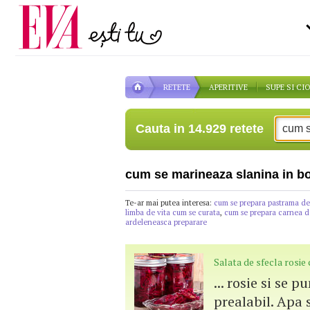
Carieră
pe măsură ce înaintezi î
Actualitate
RETETE
APERITIVE
SUPE SI CI
Cauta in 14.929 retete
cum se marineaza slanina in b
Te-ar mai putea interesa:
cum se prepara pastrama de
limba de vita cum se curata
,
cum se prepara carnea d
ardeleneasca preparare
Salata de sfecla rosie
... rosie si se 
prealabil. Apa s