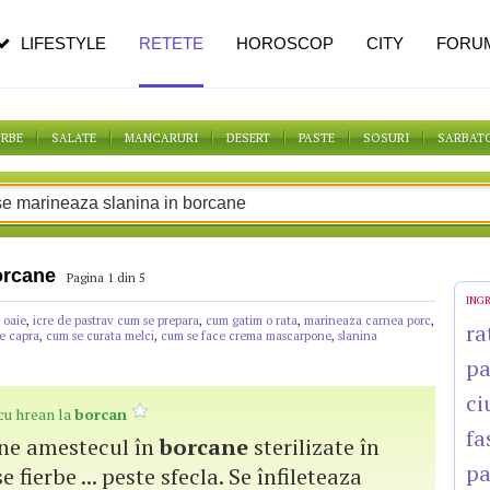
n vârstă
de dureroasă este investigația
LIFESTYLE
RETETE
HOROSCOP
CITY
FORU
ORBE
SALATE
MANCARURI
DESERT
PASTE
SOSURI
SARBAT
orcane
Pagina 1 din 5
ING
 oaie
,
icre de pastrav cum se prepara
,
cum gatim o rata
,
marineaza carnea porc
,
ra
e capra
,
cum se curata melci
,
cum se face crema mascarpone
,
slanina
p
ci
 cu hrean la
borcan
fa
pune amestecul în
borcane
sterilizate în
pa
e fierbe ... peste sfecla. Se înfileteaza