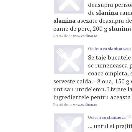
deasupra perisoa
de
slanina
rama
slanina
asezate deasupra devi
carne de porc, 200 g
slanina
Reţetă de pe
www.eculinar.ro
Omleta cu
slanina
sau c
Se taie bucatel
se rumeneasca pe
coace ompleta, s
serveste calda. - 8 oua, 150 g
unt sau untdelemn. Livrare l
ingredientele pentru aceasta 
Reţetă de pe
www.eculinar.ro
Ochiuri cu
slaninuta
... untul si prajit