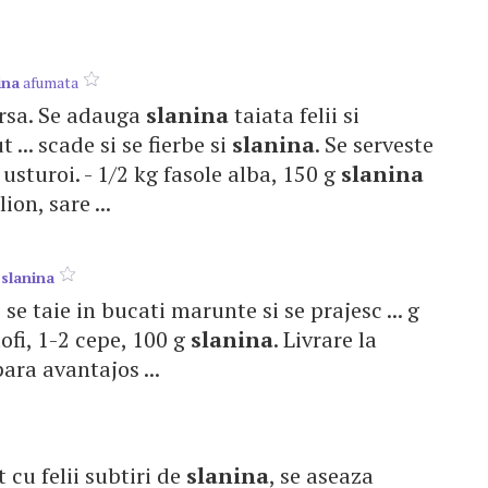
ina
afumata
cursa. Se adauga
slanina
taiata felii si
 ... scade si se fierbe si
slanina
. Se serveste
usturoi. - 1/2 kg fasole alba, 150 g
slanina
on, sare ...
i
slanina
se taie in bucati marunte si se prajesc ... g
ofi, 1-2 cepe, 100 g
slanina
. Livrare la
ra avantajos ...
t cu felii subtiri de
slanina
, se aseaza