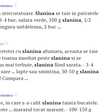
slanina
in strecuratoare.
Slanina
se taie in patratele
 - 3-4 buc. salata verde, 100 g
slanina
, 1/2
lingura untdelemn, 2 buc ...
ta
 retetei cu
slanina
afumata, aceasta se taie
 se toarna imediat peste
slanina
si se
nu mai trebuie,
slanina
fiind sarata. - 3-4
sare ... lapte sau smintina, 30-50 g
slanina
! Cumpara ...
i
slanina
me, in care s-a calit
slanina
taiata bucatele.
ote ... mararul tocat marunt. - 100-150 g