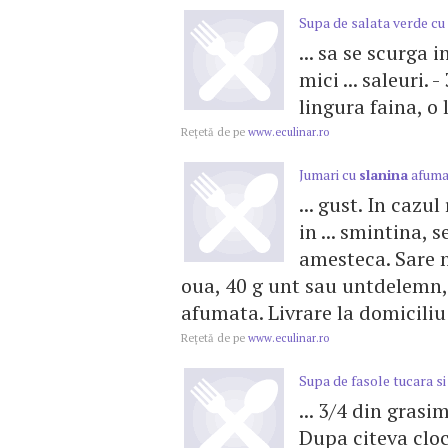
Supa de salata verde cu
... sa se scurga 
mici ... saleuri.
lingura faina, o 
Reţetă de pe
www.eculinar.ro
Jumari cu
slanina
afuma
... gust. In cazul
in ... smintina,
amesteca. Sare 
oua, 40 g unt sau untdelemn, 
afumata. Livrare la domiciliu
Reţetă de pe
www.eculinar.ro
Supa de fasole tucara s
... 3/4 din grasi
Dupa citeva cloc