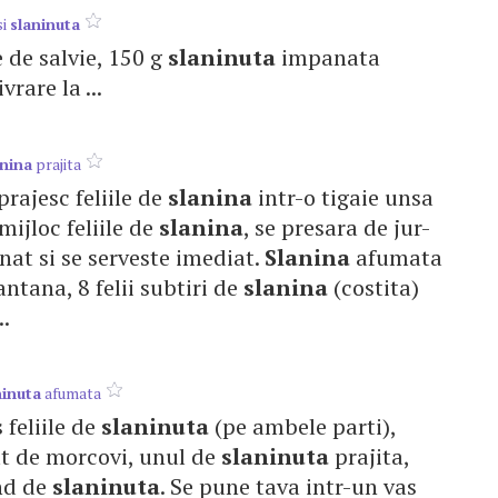
si
slaninuta
te de salvie, 150 g
slaninuta
impanata
vrare la ...
anina
prajita
prajesc feliile de
slanina
intr-o tigaie unsa
 mijloc feliile de
slanina
, se presara de jur-
inat si se serveste imediat.
Slanina
afumata
antana, 8 felii subtiri de
slanina
(costita)
..
ninuta
afumata
s feliile de
slaninuta
(pe ambele parti),
rat de morcovi, unul de
slaninuta
prajita,
ind de
slaninuta
. Se pune tava intr-un vas