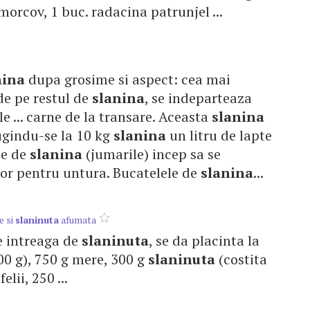
 morcov, 1 buc. radacina patrunjel ...
nina
dupa grosime si aspect: cea mai
r de pe restul de
slanina
, se indeparteaza
ile ... carne de la transare. Aceasta
slanina
daugindu-se la 10 kg
slanina
un litru de lapte
le de
slanina
(jumarile) incep sa se
tor pentru untura. Bucatelele de
slanina
...
e si
slaninuta
afumata
lie intreaga de
slaninuta
, se da placinta la
500 g), 750 g mere, 300 g
slaninuta
(costita
lii, 250 ...