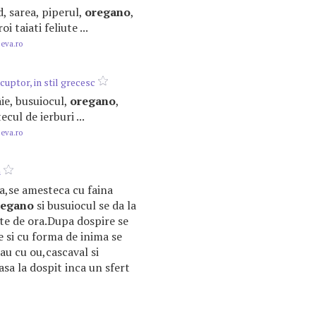
d, sarea, piperul,
oregano
,
oi taiati feliute ...
.eva.ro
 cuptor, in stil grecesc
âie, busuiocul,
oregano
,
ecul de ierburi ...
.eva.ro
a
a,se amesteca cu faina
regano
si busuiocul se da la
te de ora.Dupa dospire se
e si cu forma de inima se
au cu ou,cascaval si
sa la dospit inca un sfert