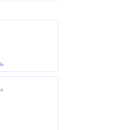
la
da