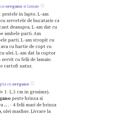
 cu
oregano
si lamaie
pestele in lapte. L-am
 cu servetele de bucatarie ca
ocant deasupra. L-am dat cu
 pe ambele parti. Am
ele parti. L-am stropit cu
tava cu hartie de copt cu
 cu ulei. L-am dat la cuptor
ervit cu felii de lamaie.
de cartofi natur.
apta cu
oregano
tiv 1-1,5 cm in grosime).
gano
peste brinza si
 ... . - 4 felii mari de brinza
o
, ulei masline. Livrare la