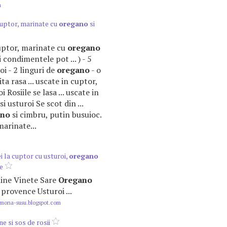
m
cuptor, marinate cu
oregano
si
cuptor, marinate cu
oregano
i condimentele pot ... ) - 5
oi - 2 linguri de
oregano
- o
ta rasa ... uscate in cuptor,
i Rosiile se lasa ... uscate in
si usturoi Se scot din ...
ano
si cimbru, putin busuioc.
marinate...
ei la cuptor cu usturoi,
oregano
ne
sline Vinete Sare
Oregano
 provence Usturoi ...
ona-susu.blogspot.com
ne si sos de rosii