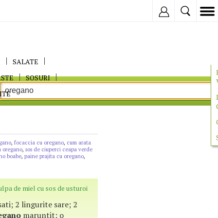
Inregistreaza
E
SALATE
ASTE
SOSURI
ITE
egano
,
focaccia cu oregano
,
cum arata
u oregano
,
sos de ciuperci ceapa verde
no boabe
,
paine prajita cu oregano
,
ulpa de miel cu sos de usturoi
isati; 2 lingurite sare; 2
egano
maruntit; o