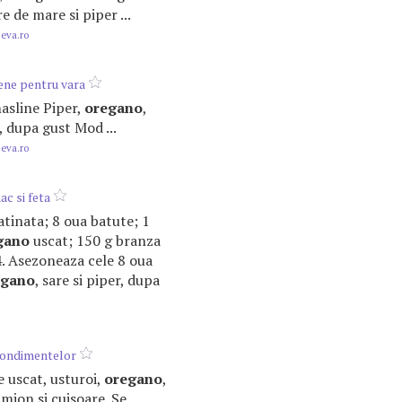
re de mare si piper ...
.eva.ro
ene pentru vara
 masline Piper,
oregano
,
, dupa gust Mod ...
.eva.ro
ac si feta
ratinata; 8 oua batute; 1
gano
uscat; 150 g branza
. 4. Asezoneaza cele 8 oua
egano
, sare si piper, dupa
condimentelor
te uscat, usturoi,
oregano
,
mion si cuisoare. Se ...