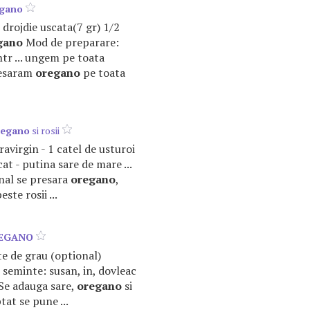
gano
et drojdie uscata(7 gr) 1/2
gano
Mod de preparare:
r ... ungem pe toata
resaram
oregano
pe toata
regano
si rosii
travirgin - 1 catel de usturoi
at - putina sare de mare ...
inal se presara
oregano
,
este rosii ...
EGANO
te de grau (optional)
 seminte: susan, in, dovleac
 Se adauga sare,
oregano
si
at se pune ...