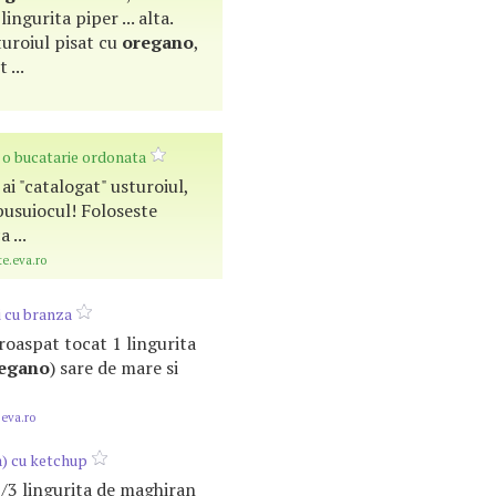
ingurita piper ... alta.
uroiul pisat cu
oregano
,
 ...
 o bucatarie ordonata
e ai "catalogat" usturoiul,
busuiocul! Foloseste
 ...
te.eva.ro
i cu branza
proaspat tocat 1 lingurita
egano
) sare de mare si
.eva.ro
a) cu ketchup
i 1/3 lingurita de maghiran