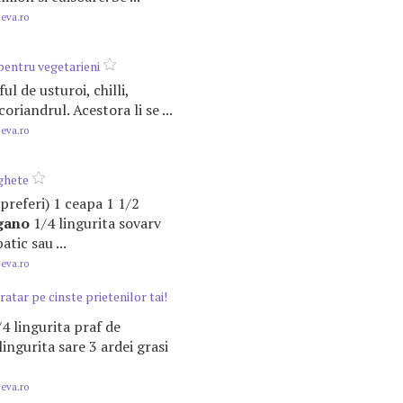
.eva.ro
pentru vegetarieni
ful de usturoi, chilli,
oriandrul. Acestora li se ...
.eva.ro
ghete
 preferi) 1 ceapa 1 1/2
gano
1/4 lingurita sovarv
tic sau ...
.eva.ro
atar pe cinste prietenilor tai!
3/4 lingurita praf de
lingurita sare 3 ardei grasi
.eva.ro