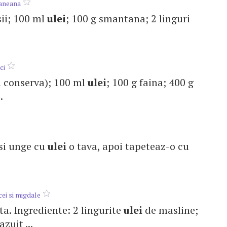
vaneana
osii; 100 ml
ulei
; 100 g smantana; 2 linguri
ci
in conserva); 100 ml
ulei
; 100 g faina; 400 g
.
 si unge cu
ulei
o tava, apoi tapeteaz-o cu
ei si migdale
nta. Ingrediente: 2 lingurite
ulei
de masline;
zuit ...