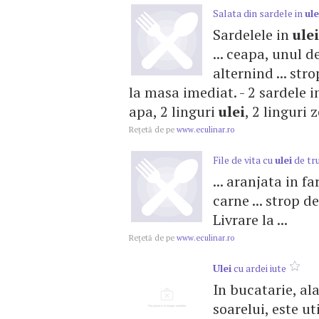
Salata din sardele in
ule
Sardelele in
ulei
... ceapa, unul d
alternind ... str
la masa imediat. - 2 sardele 
apa, 2 linguri
ulei
, 2 linguri 
Reţetă de pe
www.eculinar.ro
File de vita cu
ulei
de tr
... aranjata in f
carne ... strop d
Livrare la ...
Reţetă de pe
www.eculinar.ro
Ulei
cu ardei iute
In bucatarie, ala
soarelui, este ut