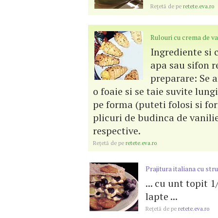
Reţetă de pe
retete.eva.ro
Rulouri cu crema de va
Ingrediente si 
apa sau sifon r
preparare: Se a
o foaie si se taie suvite lung
pe forma (puteti folosi si fo
plicuri de budinca de vanili
respective.
Reţetă de pe
retete.eva.ro
Prajitura italiana cu str
... cu unt topit 
lapte ...
Reţetă de pe
retete.eva.ro