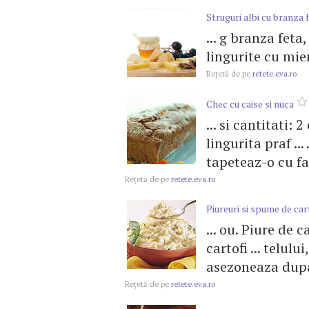
Struguri albi cu branza f
... g branza feta
lingurite cu miere
Reţetă de pe
retete.eva.ro
Chec cu caise si nuca
... si cantitati: 
lingurita praf ..
tapeteaz-o cu fai
Reţetă de pe
retete.eva.ro
Piureuri si spume de car
... ou. Piure de c
cartofi ... telulu
asezoneaza dupa 
Reţetă de pe
retete.eva.ro