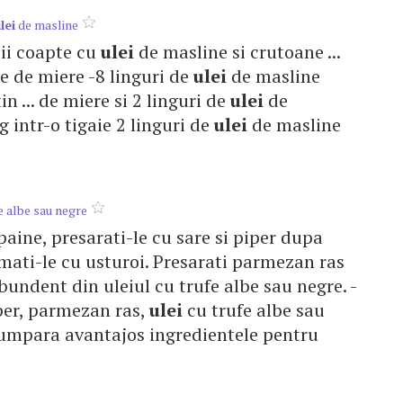
lei
de masline
osii coapte cu
ulei
de masline si crutoane ...
ite de miere -8 linguri de
ulei
de masline
n ... de miere si 2 linguri de
ulei
de
ng intr-o tigaie 2 linguri de
ulei
de masline
e albe sau negre
e paine, presarati-le cu sare si piper dupa
mati-le cu usturoi. Presarati parmezan ras
abundent din uleiul cu trufe albe sau negre. -
piper, parmezan ras,
ulei
cu trufe albe sau
 Cumpara avantajos ingredientele pentru