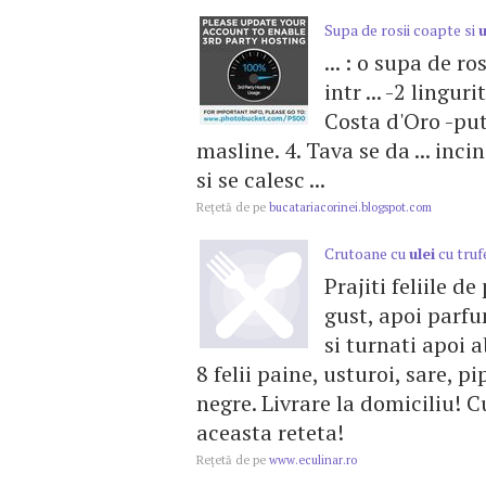
Supa de rosii coapte si
u
... : o supa de r
intr ... -2 lingur
Costa d'Oro -puti
masline. 4. Tava se da ... inci
si se calesc ...
Reţetă de pe
bucatariacorinei.blogspot.com
Crutoane cu
ulei
cu truf
Prajiti feliile d
gust, apoi parfu
si turnati apoi 
8 felii paine, usturoi, sare, 
negre. Livrare la domiciliu!
aceasta reteta!
Reţetă de pe
www.eculinar.ro