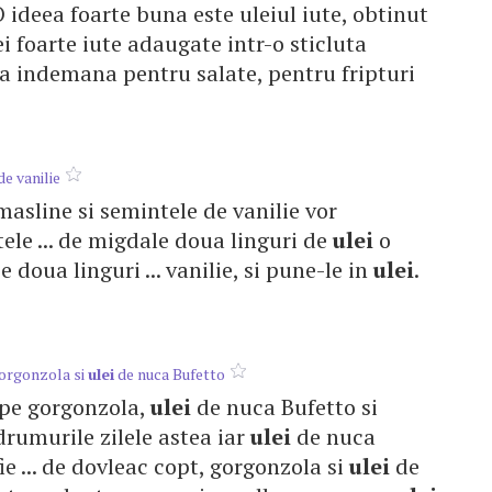
O ideea foarte buna este uleiul iute, obtinut
i foarte iute adaugate intr-o sticluta
 la indemana pentru salate, pentru fripturi
de vanilie
asline si semintele de vanilie vor
ele ... de migdale doua linguri de
ulei
o
e doua linguri ... vanilie, si pune-le in
ulei
.
gorgonzola si
ulei
de nuca Bufetto
 pe gorgonzola,
ulei
de nuca Bufetto si
 drumurile zilele astea iar
ulei
de nuca
ie ... de dovleac copt, gorgonzola si
ulei
de