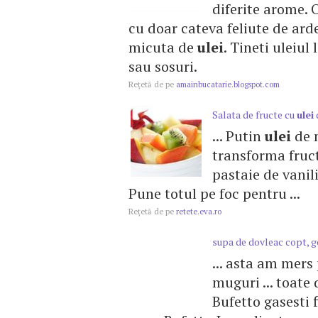
diferite arome. 
cu doar cateva feliute de arde
micuta de
ulei
. Tineti uleiul
sau sosuri.
Reţetă de pe
amainbucatarie.blogspot.com
Salata de fructe cu
ulei
... Putin
ulei
de m
transforma fruct
pastaie de vanili
Pune totul pe foc pentru ...
Reţetă de pe
retete.eva.ro
supa de dovleac copt, 
... asta am mers
muguri ... toate
Bufetto gasesti f