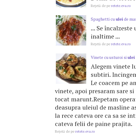
Reţetă de pe
retete.eva.ro
Spaghetti cu
ulei
de mas
... Se încalzeste
inaltime ...
Reţetă de pe
retete.eva.ro
Vinete cu usturoi si
ulei
Alegem vinete lu
subtiri. Incingem
Le coacem pe am
vinete, apoi presaram sare si
tocat marunt.Repetam opera
deasupra uleiul de masline as
la rece cateva ore ca sa se in
cateva felii de paine prajita.
Reţetă de pe
retete.eva.ro