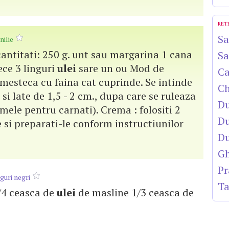
RET
Sa
nilie
cantitati: 250 g. unt sau margarina 1 cana
Sa
ece 3 linguri
ulei
sare un ou Mod de
Ca
mesteca cu faina cat cuprinde. Se intinde
Ch
i si late de 1,5 - 2 cm., dupa care se ruleaza
Du
rmele pentru carnati). Crema : folositi 2
Du
e si preparati-le conform instructiunilor
Du
Gh
Pr
uguri negri
Ta
1/4 ceasca de
ulei
de masline 1/3 ceasca de