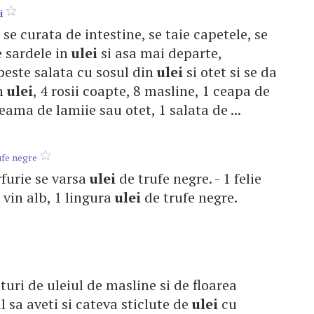
i
se curata de intestine, se taie capetele, se
e sardele in
ulei
si asa mai departe,
opeste salata cu sosul din
ulei
si otet si se da
in
ulei
, 4 rosii coapte, 8 masline, 1 ceapa de
zeama de lamiie sau otet, 1 salata de ...
ufe negre
arfurie se varsa
ulei
de trufe negre. - 1 felie
e vin alb, 1 lingura
ulei
de trufe negre.
turi de uleiul de masline si de floarea
il sa aveti si cateva sticlute de
ulei
cu