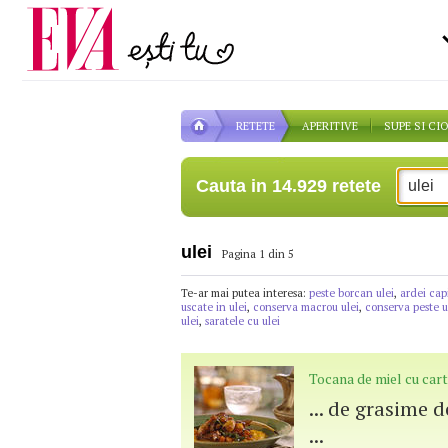
Carieră
la medic
Actualitate
RETETE
APERITIVE
SUPE SI CI
Cauta in 14.929 retete
ulei
Pagina 1 din 5
Te-ar mai putea interesa:
peste borcan ulei
,
ardei capi
uscate in ulei
,
conserva macrou ulei
,
conserva peste u
ulei
,
saratele cu ulei
Tocana de miel cu cart
... de grasime 
...