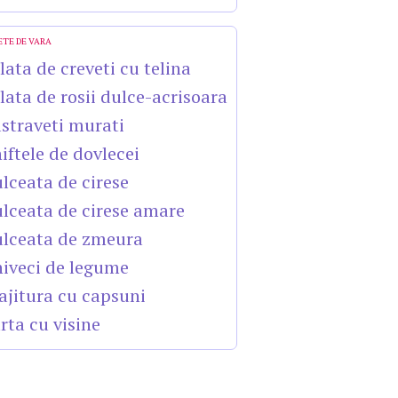
ETE DE VARA
lata de creveti cu telina
lata de rosii dulce-acrisoara
straveti murati
iftele de dovlecei
lceata de cirese
lceata de cirese amare
lceata de zmeura
iveci de legume
ajitura cu capsuni
rta cu visine