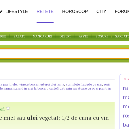
pe măsură ce înaintezi în vârstă
LIFESTYLE
RETETE
HOROSCOP
CITY
FORU
ORBE
SALATE
MANCARURI
DESERT
PASTE
SOSURI
SARBAT
ING
a prajiti ulei
,
vinete borcan usturoi ulei iarna
,
cornulete fragede cu ulei
,
rosii
ra
lei iarna
,
stavrid in ulei la borcan
,
cartofi dati prin razatoare cu ou si prajiti in
m
m
ofi
ro
de miel sau
ulei
vegetal; 1/2 de cana cu vin
b