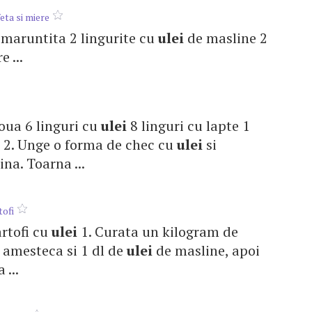
eta si miere
, maruntita 2 lingurite cu
ulei
de masline 2
 ...
2 oua 6 linguri cu
ulei
8 linguri cu lapte 1
. . 2. Unge o forma de chec cu
ulei
si
na. Toarna ...
tofi
artofi cu
ulei
1. Curata un kilogram de
i, amesteca si 1 dl de
ulei
de masline, apoi
...