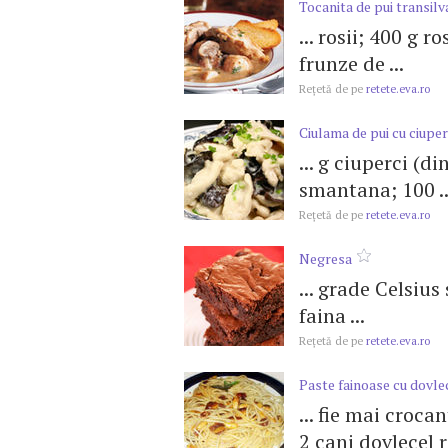
Tocanita de pui transil
... rosii; 400 g r
frunze de ...
Reţetă de pe
retete.eva.ro
Ciulama de pui cu ciuper
... g ciuperci (d
smantana; 100 ..
Reţetă de pe
retete.eva.ro
Negresa
... grade Celsius
faina ...
Reţetă de pe
retete.eva.ro
Paste fainoase cu dovlec
... fie mai croca
2 cani dovlecel ra