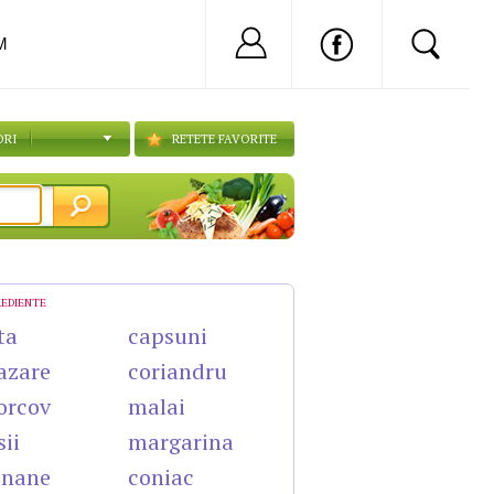
Nu ai cont?
Inregistreaza-
M
ORI
RETETE FAVORITE
REDIENTE
ta
capsuni
azare
coriandru
orcov
malai
sii
margarina
anane
coniac