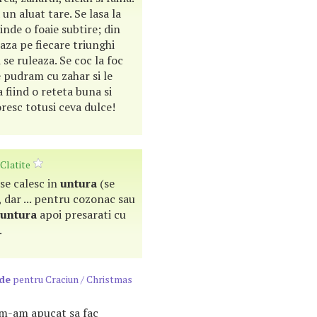
un aluat tare. Se lasa la
nde o foaie subtire; din
saza pe fiecare triunghi
 se ruleaza. Se coc la foc
 pudram cu zahar si le
 fiind o reteta buna si
oresc totusi ceva dulce!
 Clatite
 se calesc in
untura
(se
, dar ... pentru cozonac sau
untura
apoi presarati cu
.
de
pentru Craciun / Christmas
 m-am apucat sa fac