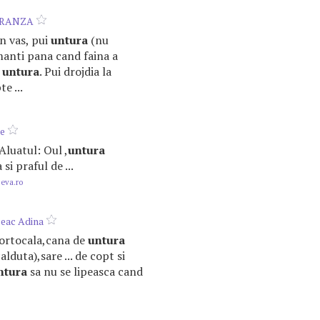
BRANZA
un vas, pui
untura
(nu
amanti pana cand faina a
a
untura
. Pui drojdia la
e ...
re
c Aluatul: Oul ,
untura
 si praful de ...
.eva.ro
leac Adina
 portocala,cana de
untura
alduta),sare ... de copt si
ntura
sa nu se lipeasca cand