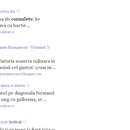
ortocale
rma de
cornulete
. Se
va cu hartie ...
ulinar.ro
ariei Romanesti - Volumul 3 -
alatoria noastra culinara in
ninii cel gustos" (cum isi ...
riaromaneasca.blogspot.com
ranza si marar
luatul pe diagonala formand
e ung cu galbenus, se ...
ulinar.ro
ca in
Ardeal
a si se pune la fiert intr-o