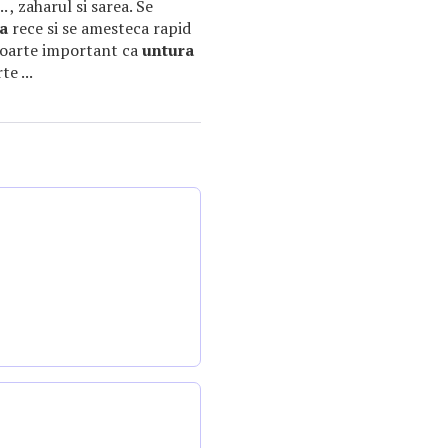
.. , zaharul si sarea. Se
a
rece si se amesteca rapid
e foarte important ca
untura
e ...