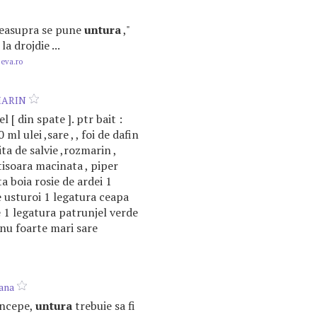
, deasupra se pune
untura
,"
la drojdie ...
.eva.ro
MARIN
l [ din spate ]. ptr bait :
 ml ulei ,sare , , foi de dafin
ita de salvie ,rozmarin ,
tisoara macinata , piper
a boia rosie de ardei 1
e usturoi 1 legatura ceapa
 1 legatura patrunjel verde
 nu foarte mari sare
cana
 incepe,
untura
trebuie sa fi