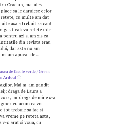
tru Craciun, mai ales
place sa le daruiesc celor
 retete, cu multe am dat
 uite asa a trebuit sa caut
am gasit cateva retete intr-
 pentru azi si am zis ca
antitatile din revista erau
cului, dar asta nu am
 m-am apucat de ...
asca de fasole verde / Green
om
Ardeal
ragilor, Mai m-am gandit
ei): draga de Laura a
curs , iar draga de mine s-a
aginez eu acum ca voi
 tot trebuie sa fac si
va vreme pe reteta asta ,
a v-o arat si voua, cu