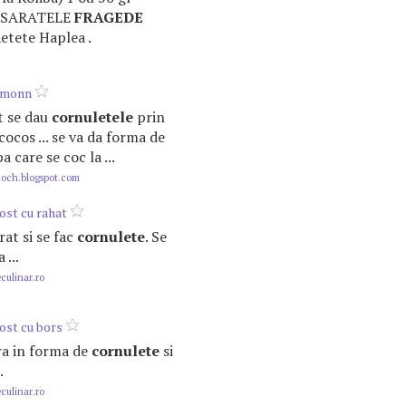
ul SARATELE
FRAGEDE
etete Haplea .
emonn
it se dau
cornuletele
prin
cocos ... se va da forma de
a care se coc la ...
koch.blogspot.com
ost cu rahat
trat si se fac
cornulete
. Se
 ...
ulinar.ro
ost cu bors
oara in forma de
cornulete
si
.
ulinar.ro