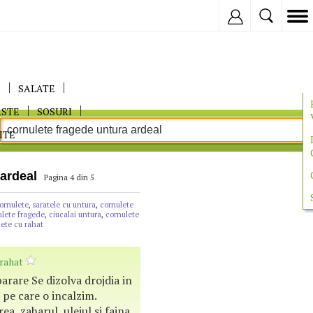
Inregistreaza
E
SALATE
ASTE
SOSURI
ITE
 ardeal
Pagina 4 din 5
ornulete
,
saratele cu untura
,
cornulete
ulete fragede
,
ciucalai untura
,
cornulete
ete cu rahat
rahat
rare Se dizolva drojdia in
 pe care o incalzim.
a, zaharul, uleiul si faina.