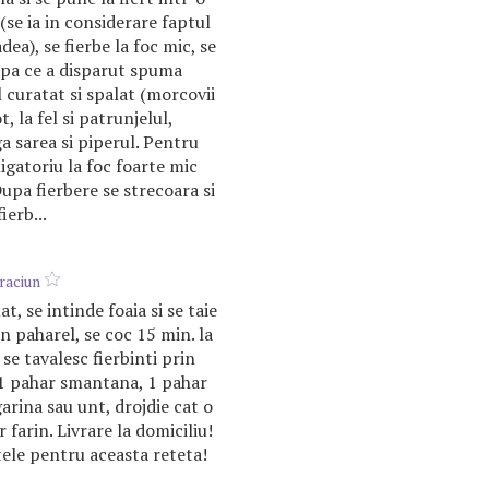
(se ia in considerare faptul
dea), se fierbe la foc mic, se
pa ce a disparut spuma
 curatat si spalat (morcovii
, la fel si patrunjelul,
ga sarea si piperul. Pentru
ligatoriu la foc foarte mic
Dupa fierbere se strecoara si
ierb...
raciun
at, se intinde foaia si se taie
n paharel, se coc 15 min. la
i se tavalesc fierbinti prin
- 1 pahar smantana, 1 pahar
rina sau unt, drojdie cat o
 farin. Livrare la domiciliu!
ele pentru aceasta reteta!