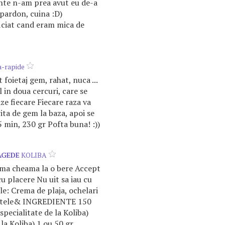
nte n-am prea avut eu de-a
(pardon, cuina :D)
iciat cand eram mica de
a-rapide
 foietaj gem, rahat, nuca ...
l in doua cercuri, care se
ze fiecare Fiecare raza va
ita de gem la baza, apoi se
15 min, 230 gr Pofta buna! :))
AGEDE
KOLIBA
 ma cheama la o bere Accept
u placere Nu uit sa iau cu
le: Crema de plaja, ochelari
ratele& INGREDIENTE 150
specialitate de la Koliba)
la Koliba) 1 ou 50 gr