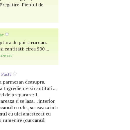
Pregatire: Pieptul de
eac
iptura de pui si
curcan
.
i cantitati: circa 500 ...
te.eva.ro
e Paste
ara parmezan deasupra.
a Ingrediente si cantitati ...
od de preparare: 1.
areaza si se lasa ... interior
rcanul
cu ulei, se aseaza intr
nul
cu ulei amestecat cu
ru rumenire (
curcanul