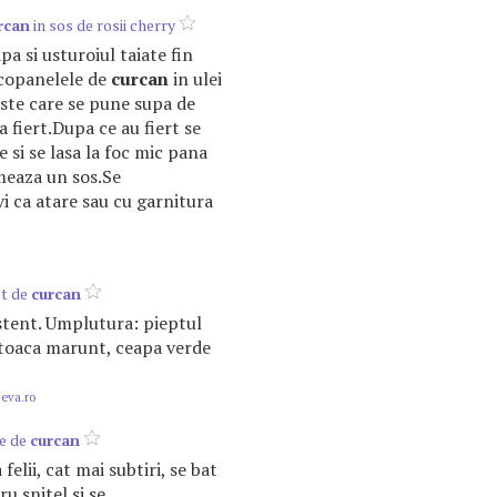
rcan
in sos de rosii cherry
pa si usturoiul taiate fin
copanelele de
curcan
in ulei
ste care se pune supa de
la fiert.Dupa ce au fiert se
e si se lasa la foc mic pana
rmeaza un sos.Se
i ca atare sau cu garnitura
pt de
curcan
istent. Umplutura: pieptul
toaca marunt, ceapa verde
.eva.ro
ne de
curcan
felii, cat mai subtiri, se bat
ru snitel si se