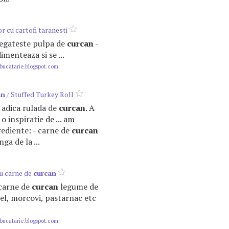
r cu cartofi taranesti
pregateste pulpa de
curcan
-
imenteaza si se ...
ucatarie.blogspot.com
an
/ Stuffed Turkey Roll
a, adica rulada de
curcan
. A
o inspiratie de ... am
rediente: - carne de
curcan
ga de la ...
cu carne de
curcan
 carne de
curcan
legume de
el, morcovi, pastarnac etc
ucatarie.blogspot.com