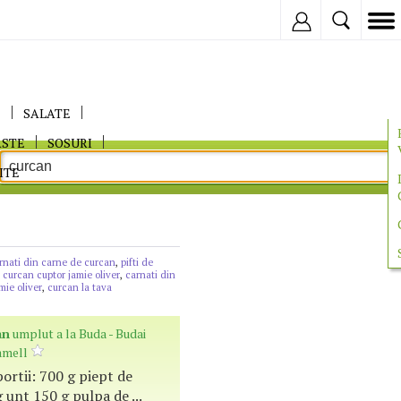
Inregistreaza
E
SALATE
ASTE
SOSURI
ITE
rnati din carne de curcan
,
pifti de
,
curcan cuptor jamie oliver
,
carnati din
mie oliver
,
curcan la tava
an
umplut a la Buda - Budai
amell
portii: 700 g piept de
unt 150 g pulpa de ...