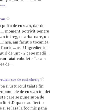
.eva.ro
can
ra pofta de
curcan
, dar de
 ... moment potrivit pentru
can
intreg, o sarbatoare, un
.. insa, am facut o tocanita
foarte ... asa! Ingrediente: -
guri de unt - 2 cepe medii ...
can
taiat cubulete. Le-am
ea de...
rcan
in sos de rosii cherry
pa si usturoiul taiate fin
copanelele de
curcan
in ulei
ste care se pune supa de
la fiert.Dupa ce au fiert se
e si se lasa la foc mic pana