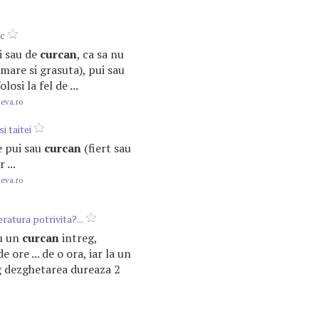
ic
ui sau de
curcan
, ca sa nu
 mare si grasuta), pui sau
olosi la fel de ...
.eva.ro
i taitei
de pui sau
curcan
(fiert sau
 ...
.eva.ro
atura potrivita?...
au un
curcan
intreg,
 ore ... de o ora, iar la un
 dezghetarea dureaza 2