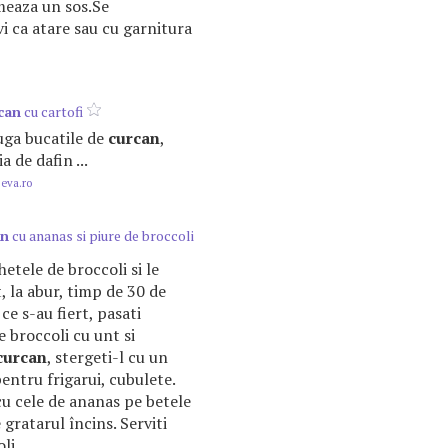
rmeaza un sos.Se
i ca atare sau cu garnitura
can
cu cartofi
auga bucatile de
curcan
,
a de dafin ...
.eva.ro
an
cu ananas si piure de broccoli
etele de broccoli si le
t, la abur, timp de 30 de
e s-au fiert, pasati
e broccoli cu unt si
curcan
, stergeti-l cu un
pentru frigarui, cubulete.
u cele de ananas pe betele
 gratarul încins. Serviti
li.