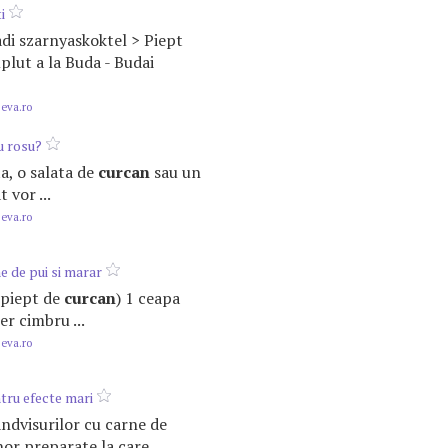
i
sadi szarnyaskoktel > Piept
lut a la Buda - Budai
.eva.ro
u rosu?
ta, o salata de
curcan
sau un
 vor ...
.eva.ro
e de pui si marar
n piept de
curcan
) 1 ceapa
er cimbru ...
.eva.ro
ntru efecte mari
andvisurilor cu carne de
or preparate la care ...