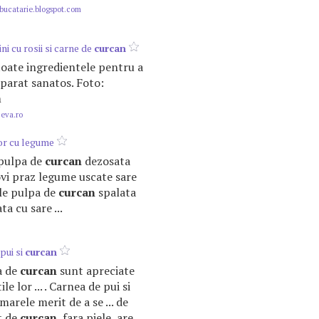
ucatarie.blogspot.com
ni cu rosii si carne de
curcan
oate ingredientele pentru a
parat sanatos. Foto:
m
.eva.ro
or cu legume
 pulpa de
curcan
dezosata
vi praz legume uscate sare
ele pulpa de
curcan
spalata
a cu sare ...
pui si
curcan
ea de
curcan
sunt apreciate
le lor ... . Carnea de pui si
marele merit de a se ... de
t de
curcan
, fara piele, are