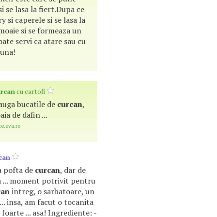
i se lasa la fiert.Dupa ce
y si caperele si se lasa la
 moaie si se formeaza un
ate servi ca atare sau cu
buna!
urcan
cu cartofi
adauga bucatile de
curcan
,
aia de dafin ...
te.eva.ro
can
ra pofta de
curcan
, dar de
 ... moment potrivit pentru
can
intreg, o sarbatoare, un
.. insa, am facut o tocanita
foarte ... asa! Ingrediente: -