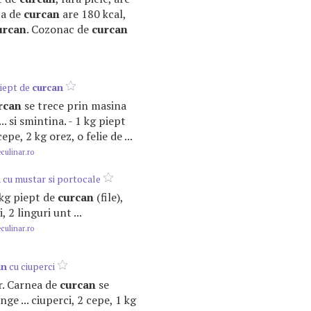
lpa de
curcan
are 180 kcal,
urcan
. Cozonac de
curcan
iept de
curcan
rcan
se trece prin masina
... si smintina. - 1 kg piept
cepe, 2 kg orez, o felie de ...
ulinar.ro
n
cu mustar si portocale
1 kg piept de
curcan
(file),
 2 linguri unt ...
ulinar.ro
an
cu ciuperci
per. Carnea de
curcan
se
nge ... ciuperci, 2 cepe, 1 kg