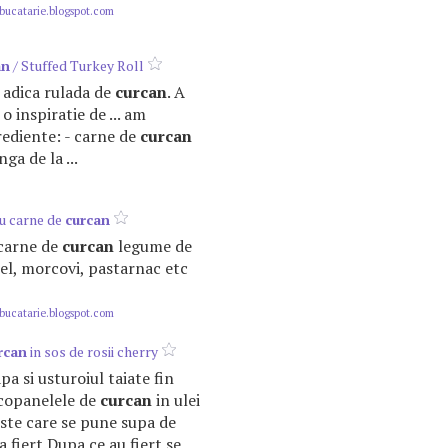
ucatarie.blogspot.com
an
/ Stuffed Turkey Roll
a, adica rulada de
curcan
. A
o inspiratie de ... am
rediente: - carne de
curcan
ga de la ...
cu carne de
curcan
 carne de
curcan
legume de
el, morcovi, pastarnac etc
ucatarie.blogspot.com
rcan
in sos de rosii cherry
pa si usturoiul taiate fin
copanelele de
curcan
in ulei
ste care se pune supa de
la fiert.Dupa ce au fiert se