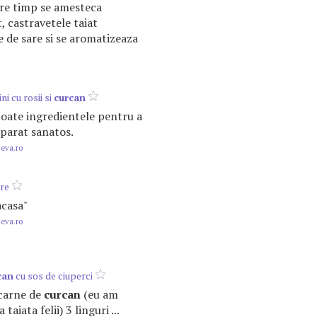
tre timp se amesteca
, castravetele taiat
e de sare si se aromatizeaza
ni cu rosii si
curcan
oate ingredientele pentru a
parat sanatos.
.eva.ro
re
acasa"
.eva.ro
can
cu sos de ciuperci
 carne de
curcan
(eu am
 taiata felii) 3 linguri ...