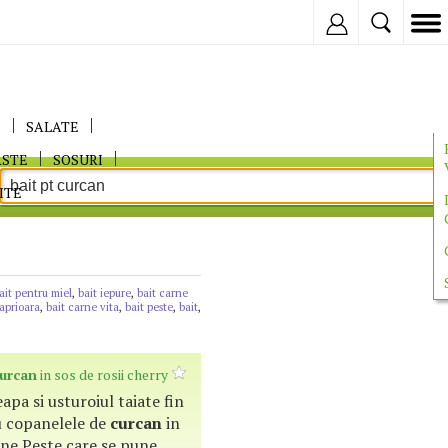
Inregistreaza
E
SALATE
ASTE
SOSURI
ITE
ait pentru miel
,
bait iepure
,
bait carne
caprioara
,
bait carne vita
,
bait peste
,
bait
,
urcan
in sos de rosii cherry
apa si usturoiul taiate fin
 copanelele de
curcan
in
ine.Peste care se pune