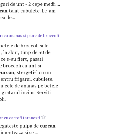
guri de unt - 2 cepe medii ...
can
taiat cubulete. Le-am
ea de...
an
cu ananas si piure de broccoli
etele de broccoli si le
t, la abur, timp de 30 de
e s-au fiert, pasati
e broccoli cu unt si
curcan
, stergeti-l cu un
pentru frigarui, cubulete.
u cele de ananas pe betele
 gratarul încins. Serviti
li.
r cu cartofi taranesti
pregateste pulpa de
curcan
-
imenteaza si se ...