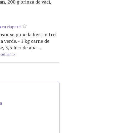
an
, 200 g brinza de vaci,
n
cu ciuperci
rcan
se pune la fiert in trei
lata verde. - 1 kg carne de
, 3,5 litri de apa ...
ulinar.ro
a