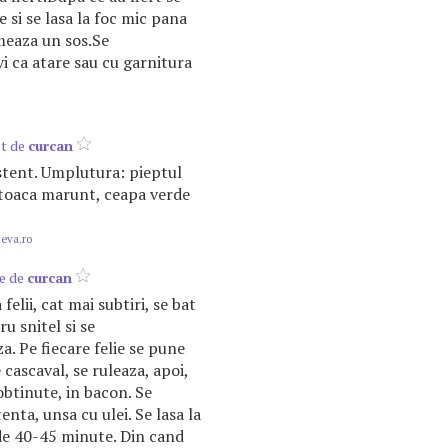
e si se lasa la foc mic pana
rmeaza un sos.Se
i ca atare sau cu garnitura
pt de
curcan
istent. Umplutura: pieptul
toaca marunt, ceapa verde
.eva.ro
ne de
curcan
felii, cat mai subtiri, se bat
ru snitel si se
. Pe fiecare felie se pune
e cascaval, se ruleaza, apoi,
obtinute, in bacon. Se
nta, unsa cu ulei. Se lasa la
de 40-45 minute. Din cand