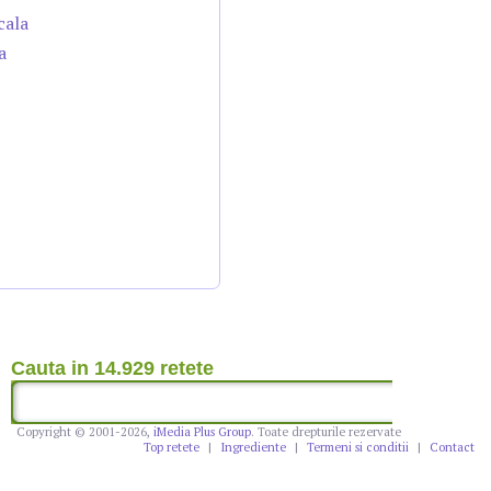
cala
a
Cauta in 14.929 retete
Copyright © 2001-2026,
iMedia Plus Group
. Toate drepturile rezervate
Top retete
|
Ingrediente
|
Termeni si conditii
|
Contact