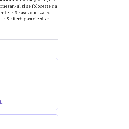
armesan-ul si se foloseste un
entele. Se asezoneaza cu
e. Se fierb pastele si se
la