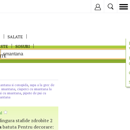
Inregistreaza
E
SALATE
ASTE
SOSURI
ITE
mantana si conopida
,
supa a la grec de
si smantana
,
ciuperci cu smantana la
ui cu smantana
,
pipote de pui cu
smantana
ul
 lingura stafide zdrobite 2
a
batuta Pentru decorare: