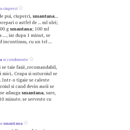
u ciuperci
de pui, ciuperci,
smantana
...
repari o astfel de ... ml ulei;
400 g
smantana
; 100 ml
 ... , iar dupa 1 minut, se
 incontinuu, cu un tel ...
a
si condimente
 se taie fasii ,recomandabil,
 mici.. Ceapa si usturoiul se
 Intr-o tigaie se caleste
oiul si cand devin aurii se
 se adauga
smantana
, sare,
 10 minute. se serveste cu
cu
smantana