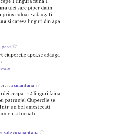
 cepe 1 lingura faina 1
ana
ulei sare piper dafin
au prins culoare adaugati
ana
si cateva linguri din apa
uperci
rt ciupercile apoi,se adauga
tc...
.eva.ro
perci cu
smantana
ardei ceapa 1-2 linguri faina
u patrunjel Ciupercile se
. Intr-un bol amestecati
un ou si turnati ...
zosate cu
smantana