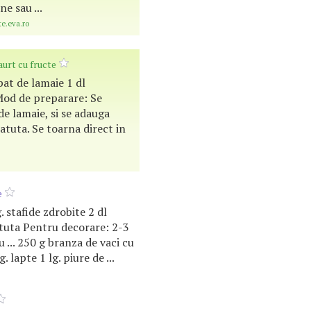
e sau ...
te.eva.ro
aurt cu fructe
pat de lamaie 1 dl
od de preparare: Se
 de lamaie, si se adauga
atuta. Se toarna direct in
e
g. stafide zdrobite 2 dl
tuta Pentru decorare: 2-3
 ... 250 g branza de vaci cu
g. lapte 1 lg. piure de ...