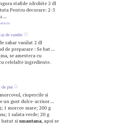
ingura stafide zdrobite 2 dl
tuta Pentru decorare: 2-3
 ...
.eva.ro
a) de vanilie
 de zahar vanilat 2 dl
 de preparare : Se bat ...
uma, se amesteca cu
cu celelalte ingrediente.
 de pui
u morcovul, ciupercile si
re un gust dulce-acrisor ...
); 1 morcov mare; 200 g
 ou; 1 salata verde; 20 g
i batut si
smantana
, apoi se