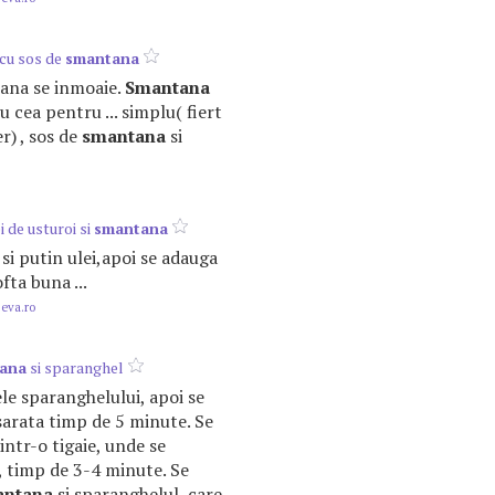
cu sos de
smantana
 pana se inmoaie.
Smantana
 cea pentru ... simplu( fiert
er) , sos de
smantana
si
i de usturoi si
smantana
e si putin ulei,apoi se adauga
ofta buna ...
.eva.ro
ana
si sparanghel
ele sparanghelului, apoi se
 sarata timp de 5 minute. Se
 intr-o tigaie, unde se
, timp de 3-4 minute. Se
antana
si sparanghelul, care