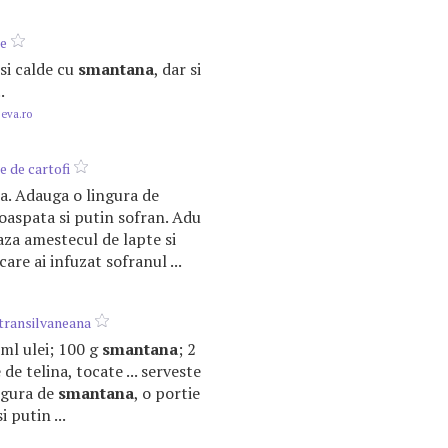
ne
c si calde cu
smantana
, dar si
.
.eva.ro
e de cartofi
oala. Adauga o lingura de
aspata si putin sofran. Adu
eaza amestecul de lapte si
care ai infuzat sofranul ...
 transilvaneana
0 ml ulei; 100 g
smantana
; 2
 de telina, tocate ... serveste
ingura de
smantana
, o portie
 putin ...