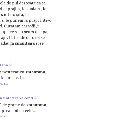
le de pui dezosate sa se
 le prajim, le spalam , le
 intr-o sita, le
i le punem la prajit intr-o
i. Curatam cartofii ,ii
 dupa ce s-au scurs de apa, ii
jit. Cateii de usturoi se
se adauga
smantana
si se
tana
m amestecat cu
smantana
,
el un sos.In ...
.eva.ro
a
si ardei capia copti
00 de grame de
smantana
,
prealabil cu cele ...
.eva.ro