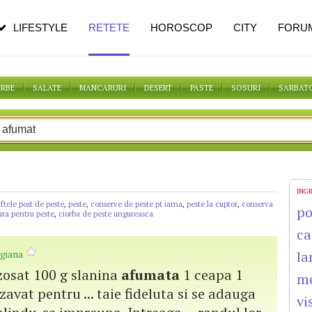
n vârstă
de dureroasă este investigația
LIFESTYLE
RETETE
HOROSCOP
CITY
FORU
ORBE
SALATE
MANCARURI
DESERT
PASTE
SOSURI
SARBAT
ING
ftele post de peste
,
peste
,
conserve de peste pt iarna
,
peste la cuptor
,
conserva
po
ura pentru peste
,
ciorba de peste ungureasca
ca
giana
la
zosat 100 g slanina
afumata
1 ceapa 1
m
zavat pentru ... taie fideluta si se adauga
vi