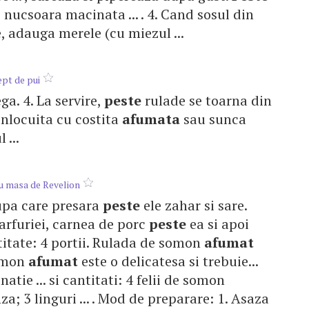
 nucsoara macinata ... . 4. Cand sosul din
 adauga merele (cu miezul ...
ept de pui
lega. 4. La servire,
peste
rulade se toarna din
i inlocuita cu costita
afumata
sau sunca
 ...
u masa de Revelion
dupa care presara
peste
ele zahar si sare.
farfuriei, carnea de porc
peste
ea si apoi
Cantitate: 4 portii. Rulada de somon
afumat
somon
afumat
este o delicatesa si trebuie...
tie ... si cantitati: 4 felii de somon
a; 3 linguri ... . Mod de preparare: 1. Asaza