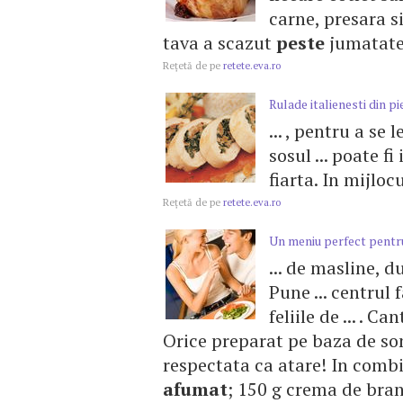
carne, presara si
tava a scazut
peste
jumatate,
Reţetă de pe
retete.eva.ro
Rulade italienesti din pi
... , pentru a se 
sosul ... poate f
fiarta. In mijlocul
Reţetă de pe
retete.eva.ro
Un meniu perfect pentr
... de masline, 
Pune ... centrul 
feliile de ... . 
Orice preparat pe baza de 
respectata ca atare! In combina
afumat
; 150 g crema de branz