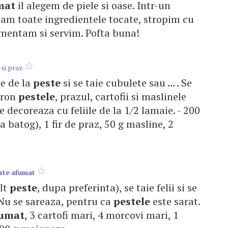
mat
il alegem de piele si oase. Intr-un
am toate ingredientele tocate, stropim cu
imentam si servim. Pofta buna!
si praz
te de la
peste
si se taie cubulete sau ... . Se
tron
pestele
, prazul, cartofii si maslinele
 se decoreaza cu feliile de la 1/2 lamaie. - 200
a batog), 1 fir de praz, 50 g masline, 2
ste
afumat
alt
peste
, dupa preferinta), se taie felii si se
 Nu se sareaza, pentru ca
pestele
este sarat.
umat
, 3 cartofi mari, 4 morcovi mari, 1