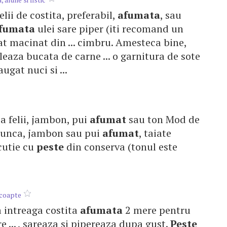
felii de costita, preferabil,
afumata
, sau
fumata
ulei sare piper (iti recomand un
t macinat din ... cimbru. Amesteca bine,
leaza bucata de carne ... o garnitura de sote
ugat nuci si ...
ca felii, jambon, pui
afumat
sau ton Mod de
 sunca, jambon sau pui
afumat
, taiate
cutie cu
peste
din conserva (tonul este
 coapte
ta intreaga costita
afumata
2 mere pentru
re ... , sareaza si pipereaza dupa gust.
Peste