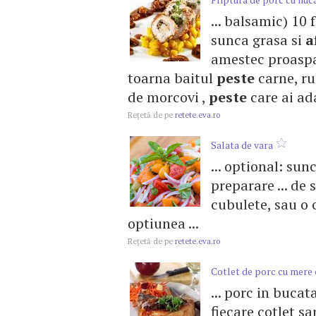
... balsamic) 10 
sunca grasa si
a
amestec proaspa
toarna baitul
peste
carne, ru
de morcovi ,
peste
care ai ada
Reţetă de pe
retete.eva.ro
Salata de vara
... optional: sun
preparare ... de
cubulete, sau o 
optiunea ...
Reţetă de pe
retete.eva.ro
Cotlet de porc cu mere
... porc in buca
fiecare cotlet sa