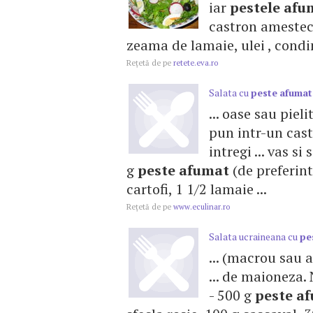
iar
pestele
afu
castron amestec
zeama de lamaie, ulei , cond
Reţetă de pe
retete.eva.ro
Salata cu
peste
afumat
... oase sau pieli
pun intr-un cas
intregi ... vas si
g
peste
afumat
(de preferint
cartofi, 1 1/2 lamaie ...
Reţetă de pe
www.eculinar.ro
Salata ucraineana cu
pe
... (macrou sau 
... de maioneza.
- 500 g
peste
af