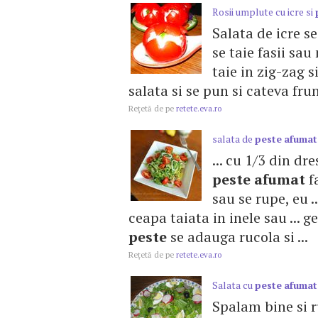
Rosii umplute cu icre si
Salata de icre s
se taie fasii sau
taie in zig-zag 
salata si se pun si cateva fru
Reţetă de pe
retete.eva.ro
salata de
peste
afumat
... cu 1/3 din d
peste
afumat
f
sau se rupe, eu 
ceapa taiata in inele sau ... 
peste
se adauga rucola si ...
Reţetă de pe
retete.eva.ro
Salata cu
peste
afumat
Spalam bine si r