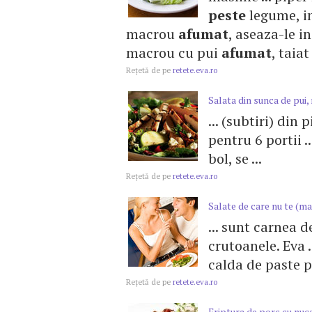
peste
legume, in 
macrou
afumat
, aseaza-le in 
macrou cu pui
afumat
, taiat
Reţetă de pe
retete.eva.ro
Salata din sunca de pui, 
... (subtiri) din
pentru 6 portii .
bol, se ...
Reţetă de pe
retete.eva.ro
Salate de care nu te (mai)
... sunt carnea d
crutoanele. Eva 
calda de paste p
Reţetă de pe
retete.eva.ro
Friptura de porc cu nuca,