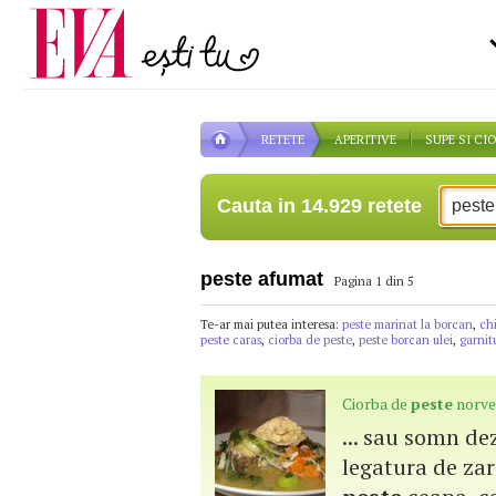
Carieră
pe măsură ce înaintezi î
Actualitate
RETETE
APERITIVE
SUPE SI CI
Cauta in 14.929 retete
peste afumat
Pagina 1 din 5
Te-ar mai putea interesa:
peste marinat la borcan
,
chi
peste caras
,
ciorba de peste
,
peste borcan ulei
,
garnit
Ciorba de
peste
norve
... sau somn de
legatura de zar