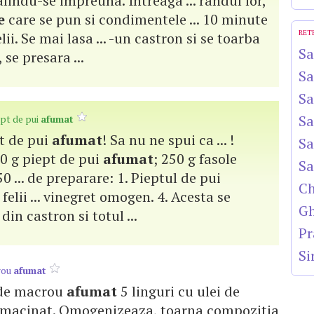
lindu-se impreuna. Intreaga ... randul lor,
e
care se pun si condimentele ... 10 minute
RET
lii. Se mai lasa ... -un castron si se toarba
Sa
se presara ...
Sa
Sa
Sa
ept de pui
afumat
ept de pui
afumat
! Sa nu ne spui ca ... !
Sa
0 g piept de pui
afumat
; 250 g fasole
Sa
0 ... de preparare: 1. Pieptul de pui
Ch
 felii ... vinegret omogen. 4. Acesta se
Gh
n castron si totul ...
Pr
Si
rou
afumat
e de macrou
afumat
5 linguri cu ulei de
er macinat. Omogenizeaza, toarna compozitia