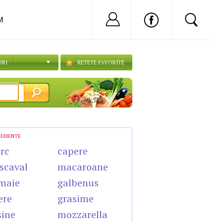
Nu ai cont?
Inregistreaza-
M
ORI
RETETE FAVORITE
REDIENTE
rc
capere
scaval
macaroane
maie
galbenus
ere
grasime
sine
mozzarella