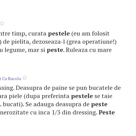
 Intre timp, curata
pestele
(eu am folosit
) de pielita, dezoseaza-l (grea operatiune!)
 cu legume, mar si
peste
. Ruleaza cu mare
t
Cu Rucola
ressing. Deasupra de paine se pun bucatele de
ara piele (dupa preferinta
pestele
se taie
... bucati). Se adauga deasupra de
peste
generozitate cu inca 1/3 din dressing.
Peste