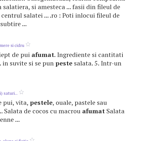
salatiera, si amesteca ... fasii din fileul de
centrul salatei ... .ro : Poti inlocui fileul de
 subtire ...
mere si cidru
 piept de pui
afumat
. Ingrediente si cantitati
.. in suvite si se pun
peste
salata. 5. Intr-un
 saturi...
e pui, vita,
pestele
, ouale, pastele sau
... Salata de cocos cu macrou
afumat
Salata
enne ...
 alune si fistic