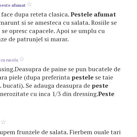
peste
afumat
e face dupa reteta clasica.
Pestele
afumat
 marunt si se amesteca cu salata. Rosiile se
si se opresc capacele. Apoi se umplu cu
nze de patrunjel si marar.
cu rucola
ressing.Deasupra de paine se pun bucatele de
ara piele (dupa preferinta
pestele
se taie
... bucati). Se adauga deasupra de
peste
generozitate cu inca 1/3 din dressing.
Peste
upem frunzele de salata. Fierbem ouale tari