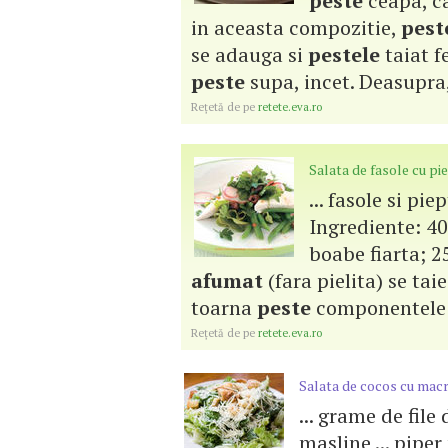
peste
ceapa, ca
in aceasta compozitie,
pest
se adauga si
pestele
taiat fe
peste
supa, incet. Deasupra, 
Reţetă de pe
retete.eva.ro
Salata de fasole cu pi
... fasole si pi
Ingrediente: 40
boabe fiarta; 25
afumat
(fara pielita) se taie
toarna
peste
componentele di
Reţetă de pe
retete.eva.ro
Salata de cocos cu mac
... grame de fil
masline ... pip