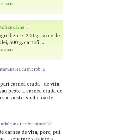
te.eva.ro
tofi cu carne
 Ingrediente: 200 g. carne de
ulei, 300 g. cartofi ...
te.eva.ro
ntaminarea cu microbi a
repari carnea cruda - de
vita
sau peste ... carnea cruda de
a
sau peste, spala foarte
entiale in orice bucatarie
 de carnea de
vita
, porc, pui
a ... separare si taiere a