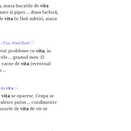
sa, asaza bucatile de
vita
are si piper ... doua farfurii,
 de
vita
în fâsii subtiri, asaza
/ Pan-fried Beef
 avut probleme cu
vita
, in
cele ... geamul meu :D
- carne de
vita
(eventual
 ...
i de
vita
e
vita
se oparesc. Ceapa se
caleste putin ... condimente
runzele de
vita
de vie se