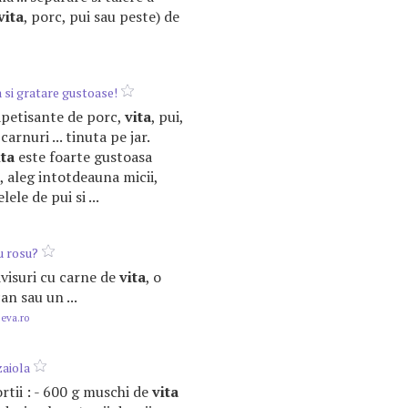
vita
, porc, pui sau peste) de
 si gratare gustoase!
 apetisante de porc,
vita
, pui,
carnuri ... tinuta pe jar.
ita
este foarte gustoasa
. , aleg intotdeauna micii,
ele de pui si ...
u rosu?
dvisuri cu carne de
vita
, o
an sau un ...
.eva.ro
aiola
ortii : - 600 g muschi de
vita