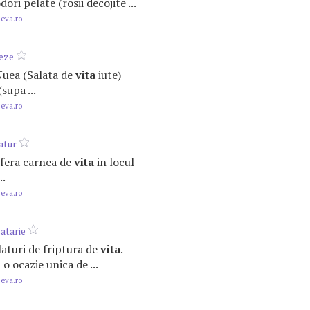
ori pelate (rosii decojite ...
.eva.ro
deze
 Nuea (Salata de
vita
iute)
supa ...
.eva.ro
natur
refera carnea de
vita
in locul
..
.eva.ro
atarie
alaturi de friptura de
vita
.
 o ocazie unica de ...
.eva.ro