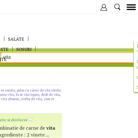
Inregistreaza
E
SALATE
ASTE
SOSURI
ITE
 se curata
,
gulas cu carne de vita reteta
carne vita
,
ficat vita tigaie
,
drob de vita
,
 vita afumat
,
ciorba de vita
,
cum se
ete si dovlecei
combinatie de carne de
vita
ngrediente : 2 vinete ...