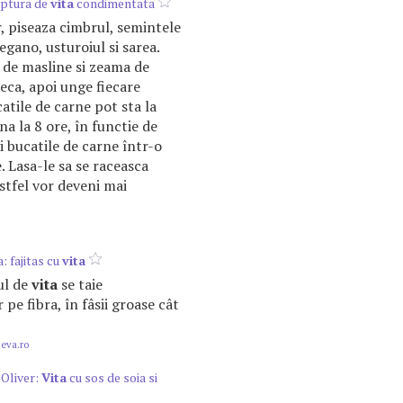
riptura de
vita
condimentata
, piseaza cimbrul, semintele
egano, usturoiul si sarea.
 de masline si zeama de
eca, apoi unge fiecare
atile de carne pot sta la
a la 8 ore, în functie de
i bucatile de carne într-o
e. Lasa-le sa se raceasca
stfel vor deveni mai
: fajitas cu
vita
ul de
vita
se taie
pe fibra, în fâsii groase cât
.eva.ro
 Oliver:
Vita
cu sos de soia si