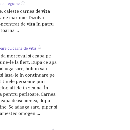
a
cu legume
re, caleste carnea de
vita
ine maronie. Dizolva
concentrat de
vita
în patru
toarna ...
oare cu carne de
vita
 da morcovul si ceapa pe
une-le la fiert. Dupa ce apa
adauga sare, bulion sau
 si lasa-le în continuare pe
ez! Unele persoane pun
lor, altele în zeama. În
a pentru perisoare. Carnea
 ceapa deasemenea, dupa
ne. Se adauga sare, piper si
 amestec omogen....