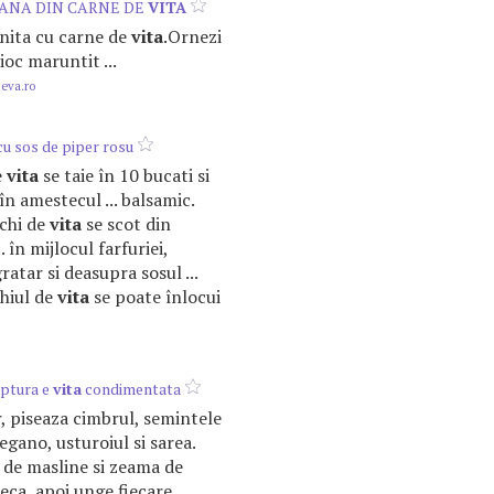
CANA DIN CARNE DE
VITA
anita cu carne de
vita
.Ornezi
oc maruntit ...
.eva.ro
u sos de piper rosu
e
vita
se taie în 10 bucati si
n amestecul ... balsamic.
schi de
vita
se scot din
. în mijlocul farfuriei,
ratar si deasupra sosul ...
chiul de
vita
se poate înlocui
iptura e
vita
condimentata
, piseaza cimbrul, semintele
egano, usturoiul si sarea.
 de masline si zeama de
eca, apoi unge fiecare