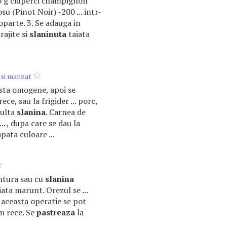
 g ciuperci champignon
su (Pinot Noir) -200 ... intr-
parte. 3. Se adauga in
prajite si
slaninuta
taiata
 si manzat
pasta omogene, apoi se
rece, sau la frigider ... porc,
multa
slanina
. Carnea de
.. , dupa care se dau la
pata culoare ...
untura sau cu
slanina
ata marunt. Orezul se ...
 aceasta operatie se pot
um rece. Se
pastreaza
la