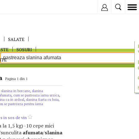
Inregistreaza
E
SALATE
ASTE
SOSURI
ITE
a
Pagina 1 din 1
 slanina in borcane
,
slanina
afumata
,
cum se pastreaza iarna urzica
,
ina ca in ardeal
,
slanina fiarta cu boia
,
um se pastreaza pentru iarna
 in sos de vin
a la 1,5 kg) -10 cepe mici
/sunculita
afumata
/
slanina