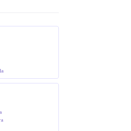
la
a
ra