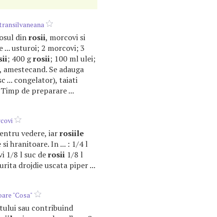
 transilvaneana
 sosul din
rosii
, morcovi si
e ... usturoi; 2 morcovi; 3
sii
; 400 g
rosii
; 100 ml ulei;
ic, amestecand. Se adauga
c ... congelator), taiati
 Timp de preparare ...
covi
pentru vedere, iar
rosiile
i hranitoare. In ... : 1/4 l
i 1/8 l suc de
rosii
1/8 l
urita drojdie uscata piper ...
oare "Cosa"
stului sau contribuind