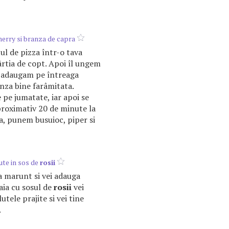
erry si branza de capra
ul de pizza într-o tava
rtia de copt. Apoi îl ungem
i adaugam pe întreaga
nza bine farâmitata.
 pe jumatate, iar apoi se
roximativ 20 de minute la
a, punem busuioc, piper si
ute in sos de
rosii
ta marunt si vei adauga
gaia cu sosul de
rosii
vei
utele prajite si vei tine
.