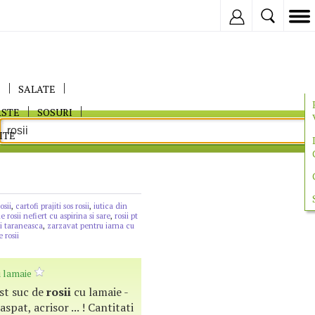
Inregistreaza
E
SALATE
ASTE
SOSURI
ITE
osii
,
cartofi prajiti sos rosii
,
iutica din
e rosii nefiert cu aspirina si sare
,
rosii pt
ii taraneasca
,
zarzavat pentru iarna cu
 rosii
 lamaie
cest suc de
rosii
cu lamaie -
spat, acrisor ... ! Cantitati