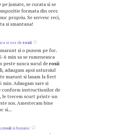
e
pe jumate, se curata si se
ompozitie formata din orez
n suc propriu. Se servesc reci,
ata si smantana!
ca si sos de
rosii
marunt si o punem pe foc.
5-6 min sa se rumeneasca
m peste sunca sucul de
rosii
ili, adaugam apoi usturoiul
te marunt si lasam la fiert
5 min. Adaugam sare si
e conform instructiunilor de
, le trecem scurt printr-un
peste sos. Amestecam bine
 si...
cu
rosii
si busuioc