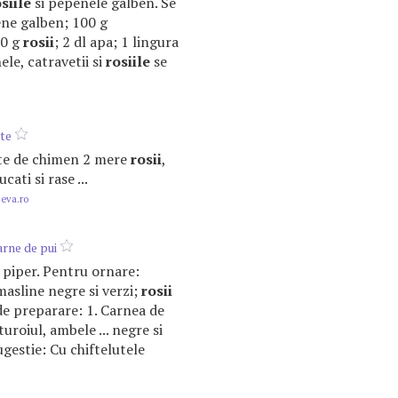
siile
si pepenele galben. Se
pene galben; 100 g
00 g
rosii
; 2 dl apa; 1 lingura
ele, catravetii si
rosiile
se
cte
bete de chimen 2 mere
rosii
,
cati si rase ...
.eva.ro
arne de pui
e; piper. Pentru ornare:
masline negre si verzi;
rosii
de preparare: 1. Carnea de
turoiul, ambele ... negre si
ugestie: Cu chiftelutele