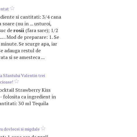
entat
ediente si cantitati: 3/4 cana
 soare (nu in ... usturoi,
 suc de
rosii
(fara sare); 1/2
... . Mod de preparare: 1. Se
. minute. Se scurge apa, iar
3. Se adauga restul de
ata si se amesteca ...
a Sfantului Valentin trei
icioase!
Cocktail Strawberry Kiss
- folosita ca ingredient in
cantitati: 30 ml Tequila
cu dovlecei si migdale