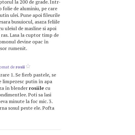
ptorul la 200 de grade. Într-
o folie de aluminiu, pe care
utin ulei. Pune apoi fileurile
ara busuiocul, asaza feliile
u uleiul de masline si apoi
ras. Lasa la cuptor timp de
omonul devine opac în
usor rumenit.
romat de
rosii
are 1. Se fierb pastele, se
se limpezesc putin în apa
aza în blender
rosiile
cu
ondimentlee. Poti sa lasi
eva minute la foc mic. 3.
rna sosul peste ele. Pofta