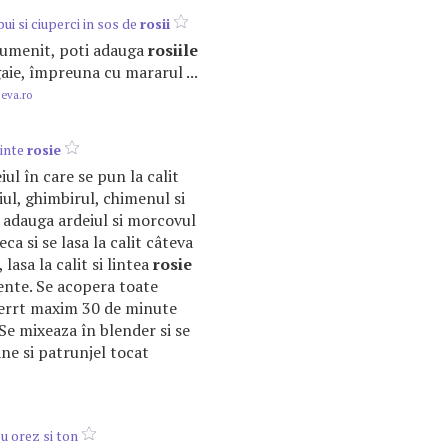
i si ciuperci in sos de
rosii
 rumenit, poti adauga
rosiile
gaie, împreuna cu mararul ...
.eva.ro
linte
rosie
iul în care se pun la calit
iul, ghimbirul, chimenul si
e adauga ardeiul si morcovul
ca si se lasa la calit câteva
lasa la calit si lintea
rosie
ente. Se acopera toate
fierrt maxim 30 de minute
 Se mixeaza în blender si se
e si patrunjel tocat
 orez si ton