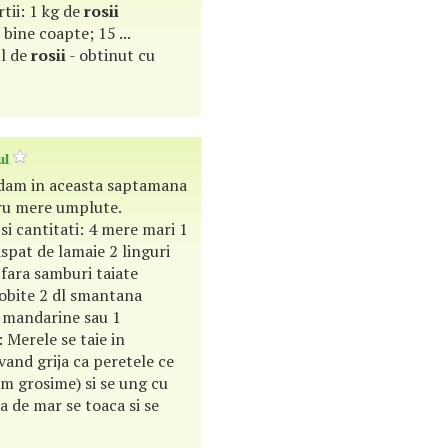
tii: 1 kg de
rosii
bine coapte; 15 ...
ul de
rosii
- obtinut cu
ul
dam in aceasta saptamana
ru mere umplute.
si cantitati: 4 mere mari 1
aspat de lamaie 2 linguri
fara samburi taiate
robite 2 dl smantana
 mandarine sau 1
Merele se taie in
vand grija ca peretele ce
m grosime) si se ung cu
a de mar se toaca si se