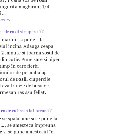
ocat; 1 cana sos de
rosii
 lingurita maghiran; 1/4
 ...
.eva.ro
sos de
rosii
si ciuperci
l marunt si pune-l la
eiul încins. Adauga ceapa
1-2 minute si toarna sosul de
din cutie. Pune sare si piper
 timp în care fierbi
iunilor de pe ambalaj.
sosul de
rosii
, ciupercile
âteva frunze de busuioc
rmezan ras sau feliat.
a
rosie
cu hrean la borcan
e
se spala bine si se pune la
 ... , se amesteca împreuna
e
si se pune amestecul în