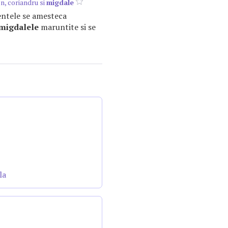
n, coriandru si
migdale
mentele se amesteca
migdalele
maruntite si se
la