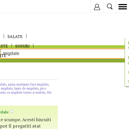
Inregistreaza
E
SALATE
ASTE
SOSURI
ITE
gdale
,
pasta martipan fara migdale
,
e migdale
,
lapte de migdale
,
pico
ada cu migdale taiate si stafide
,
file
dale
te scumpe. Acesti biscuiti
pot fi pregatiti atat