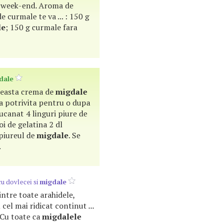
e week-end. Aroma de
de curmale te va ... : 150 g
le
; 150 g curmale fara
dale
 Aceasta crema de
migdale
a potrivita pentru o dupa
 sucanat 4 linguri piure de
oi de gelatina 2 dl
 piureul de
migdale
. Se
.
u dovlecei si
migdale
dintre toate arahidele,
 cel mai ridicat continut ...
. Cu toate ca
migdalele