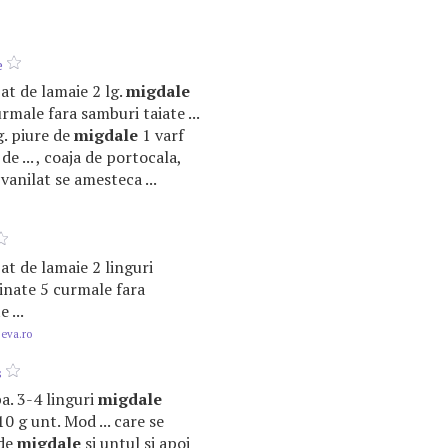
e
spat de lamaie 2 lg.
migdale
rmale fara samburi taiate ...
lg. piure de
migdale
1 varf
de ... , coaja de portocala,
vanilat se amesteca ...
spat de lamaie 2 linguri
nate 5 curmale fara
 ...
.eva.ro
s
pa. 3-4 linguri
migdale
0 g unt. Mod ... care se
 de
migdale
si untul si apoi