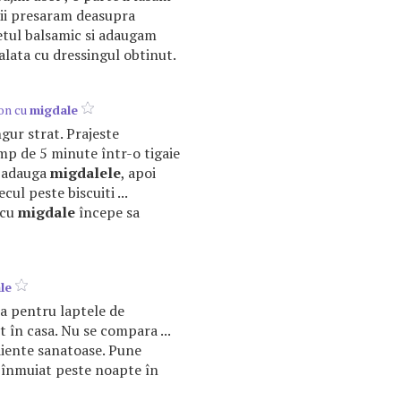
i ii presaram deasupra
tetul balsamic si adaugam
lata cu dressingul obtinut.
on cu
migdale
ingur strat. Prajeste
mp de 5 minute într-o tigaie
si adauga
migdalele
, apoi
ul peste biscuiti ...
 cu
migdale
începe sa
le
za pentru laptele de
t în casa. Nu se compara ...
diente sanatoase. Pune
 înmuiat peste noapte în