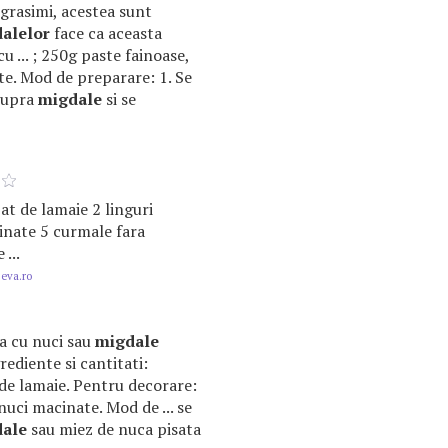
grasimi, acestea sunt
alelor
face ca aceasta
u ... ; 250g paste fainoase,
e. Mod de preparare: 1. Se
asupra
migdale
si se
spat de lamaie 2 linguri
nate 5 curmale fara
 ...
.eva.ro
za cu nuci sau
migdale
ediente si cantitati:
 de lamaie. Pentru decorare:
nuci macinate. Mod de ... se
ale
sau miez de nuca pisata