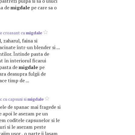
 pastrezi pulpa si sa o usuci
na de
migdale
pe care sa o
de croasant cu
migdale
l, zaharul, faina si
cinate într-un blender si ...
tilor. Întinde pasta de
t în interiorul ficarui
e pasta de
migdale
pe
ara deasupra fulgii de
ace timp de ...
c cu capsuni si
migdale
le de spanac mai fragede si
e apoi le asezam pe un
em coditele capsunelor si le
uri si le asezam peste
rajim usor , o parte ii lasam