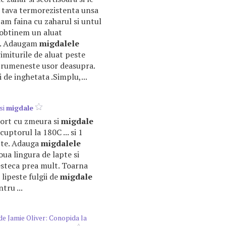
 tava termorezistenta unsa
m faina cu zaharul si untul
obtinem un aluat
ri. Adaugam
migdalele
imiturile de aluat peste
 rumeneste usor deasupra.
 de inghetata .Simplu,...
si
migdale
 tort cu zmeura si
migdale
cuptorul la 180C ... si 1
pte. Adauga
migdalele
oua lingura de lapte si
steca prea mult. Toarna
 lipeste fulgii de
migdale
tru ...
de Jamie Oliver: Conopida la