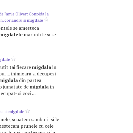
de Jamie Oliver: Conpida la
n, coriandru si
migdale
mentele se amesteca
migdalele
maruntite si se
gdale
cutit tai fiecare
migdala
in
pui ... inimioara si decupezi
migdala
din partea
 o jumatate de
migdala
in
cupat- si coci ...
ne si
migdale
ele, scoatem samburii si le
Amestecam prunele cu cele
e zahar si scortisoara si le