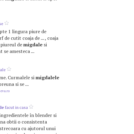
se
lapte 1 lingura piure de
f de cutit coaja de ... , coaja
 piureul de
migdale
si
t se amesteca ...
ale
rme. Curmalele si
migdalele
reuna si se ...
.eva.ro
le
facut in casa
ingredientele în blender si
na obtii o consistenta
strecoara cu ajutorul unui