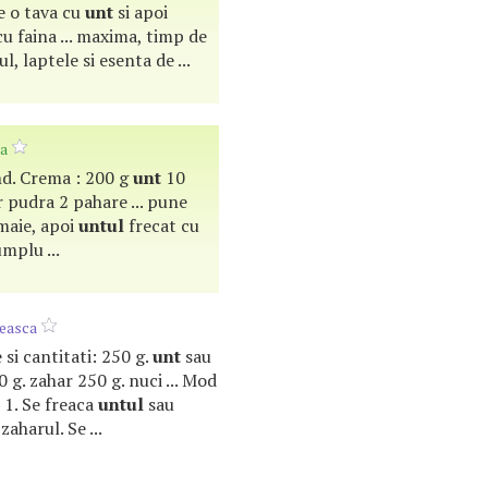
e o tava cu
unt
si apoi
u faina ... maxima, timp de
iul, laptele si esenta de ...
da
and. Crema : 200 g
unt
10
r pudra 2 pahare ... pune
maie, apoi
untul
frecat cu
umplu ...
zeasca
e si cantitati: 250 g.
unt
sau
 g. zahar 250 g. nuci ... Mod
 1. Se freaca
untul
sau
aharul. Se ...