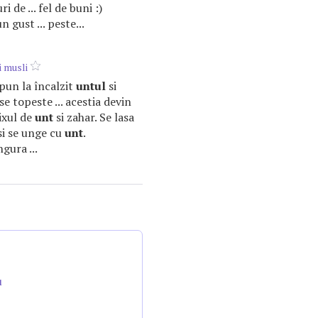
i de ... fel de buni :)
 gust ... peste...
i musli
e pun la încalzit
untul
si
e topeste ... acestia devin
ixul de
unt
si zahar. Se lasa
i si se unge cu
unt
.
gura ...
u