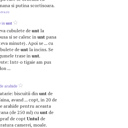
nana si putina scortisoara.
.eva.ro
e in
unt
teva cubulete de
unt
la
busa si se calesc in
unt
pana
eva minute) . Apoi se ... cu
ubulete de
unt
la incins. Se
egumele trase in
unt
.
este: Intr-o tigaie am pus
on ...
de arahide
atarie: biscuitii din
unt
de
faina, avand ... copt, in 20 de
e arahide pentru aceasta
 o cana (de 250 ml) cu
unt
de
de praf de copt
Untul
de
eratura camerei, moale.