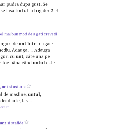
ar pudra dupa gust. Se
e lasa tortul la frigider 2-4
Cel mai bun mod de a gati crevetii
linguri de
unt
într-o tigaie
ediu. Adauga ... . Adauga
nguri cu
unt
, câte una pe
pe foc pâna când
untul
este
,
unt
si usturoi
iul de masline,
untul
,
eiul iute, las ...
.eva.ro
unt
si stafide