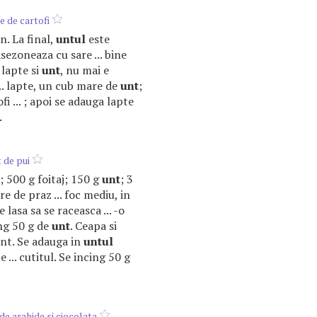
e de cartofi
n. La final,
untul
este
sezoneaza cu sare ... bine
 lapte si
unt
, nu mai e
... lapte, un cub mare de
unt
;
i ... ; apoi se adauga lapte
.
 de pui
a); 500 g foitaj; 150 g
unt
; 3
re de praz ... foc mediu, in
Se lasa sa se raceasca ... -o
ing 50 g de
unt
. Ceapa si
unt. Se adauga in
untul
 ... cutitul. Se incing 50 g
de arahide si ciocolata