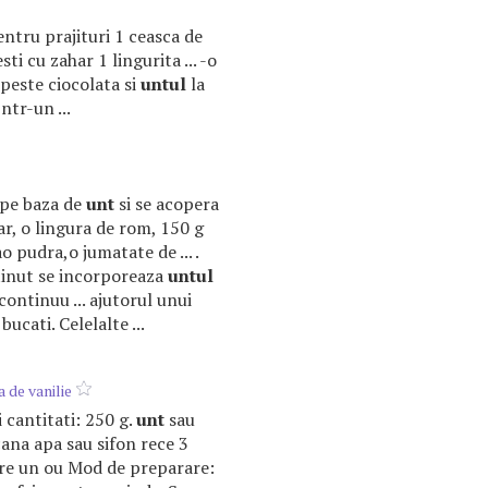
pentru prajituri 1 ceasca de
ti cu zahar 1 lingurita ... -o
opeste ciocolata si
untul
la
ntr-un ...
a pe baza de
unt
si se acopera
har, o lingura de rom, 150 g
ao pudra,o jumatate de ... .
tinut se incorporeaza
untul
ontinuu ... ajutorul unui
bucati. Celelalte ...
 de vanilie
 cantitati: 250 g.
unt
sau
ana apa sau sifon rece 3
sare un ou Mod de preparare: