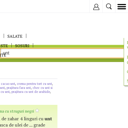
Inregistreaza
E
SALATE
ASTE
SOSURI
ITE
e cacao unt
,
crema pentru tort cu unt
,
 unt
,
prajitura fara unt
,
chec cu unt si
 cu unt
,
prajitura cu unt de arahide
,
ana cu struguri negri
a de zahar 4 linguri cu
unt
sca de ulei de ... grade