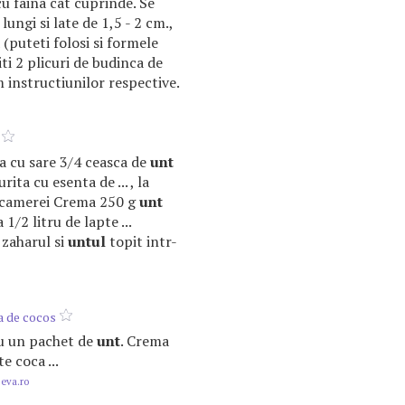
u faina cat cuprinde. Se
 lungi si late de 1,5 - 2 cm.,
(puteti folosi si formele
ti 2 plicuri de budinca de
m instructiunilor respective.
ita cu sare 3/4 ceasca de
unt
rita cu esenta de ... , la
camerei Crema 250 g
unt
1/2 litru de lapte ...
 zaharul si
untul
topit intr-
ca de cocos
cu un pachet de
unt
. Crema
e coca ...
.eva.ro