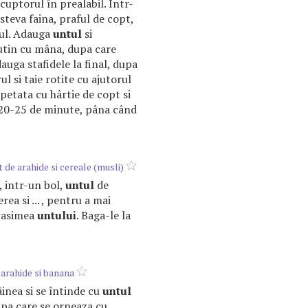
cuptorul în prealabil. Într-
steva faina, praful de copt,
rul. Adauga
untul
si
utin cu mâna, dupa care
auga stafidele la final, dupa
ul si taie rotite cu ajutorul
apetata cu hârtie de copt si
 20-25 de minute, pâna când
t
de arahide si cereale (musli)
i, intr-un bol,
untul
de
rea si ... , pentru a mai
grasimea
untului
. Baga-le la
arahide si banana
âinea si se întinde cu
untul
upa care se orneaza cu