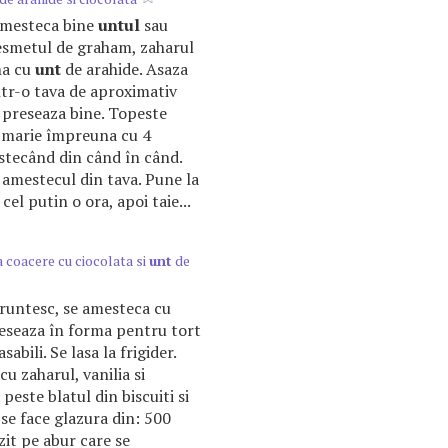
amesteca bine
untul
sau
esmetul de graham, zaharul
na cu
unt
de arahide. Asaza
tr-o tava de aproximativ
i preseaza bine. Topeste
n marie împreuna cu 4
stecând din când în când.
 amestecul din tava. Pune la
 cel putin o ora, apoi taie...
 coacere cu ciocolata si
unt
de
aruntesc, se amesteca cu
reseaza în forma pentru tort
sabili. Se lasa la frigider.
u zaharul, vanilia si
peste blatul din biscuiti si
 se face glazura din: 500
zit pe abur care se