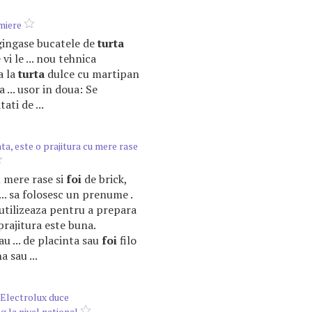
miere
e gingase bucatele de
turta
vi le ... nou tehnica
ca la
turta
dulce cu martipan
 ... usor in doua: Se
ati de ...
ta, este o prajitura cu mere rase
cu mere rase si
foi
de brick,
.. sa folosesc un prenume .
utilizeaza pentru a prepara
prajitura este buna.
au ... de placinta sau
foi
filo
 sau ...
- Electrolux duce
 la nivel national