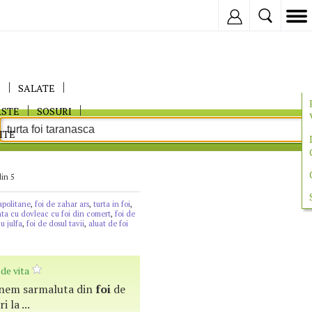
Inregistreaza
E
SALATE
ASTE
SOSURI
ITE
din 5
apolitane
,
foi de zahar ars
,
turta in foi
,
nta cu dovleac cu foi din comert
,
foi de
u julfa
,
foi de dosul tavii
,
aluat de foi
de vita
btinem sarmaluta din
foi
de
 la ...