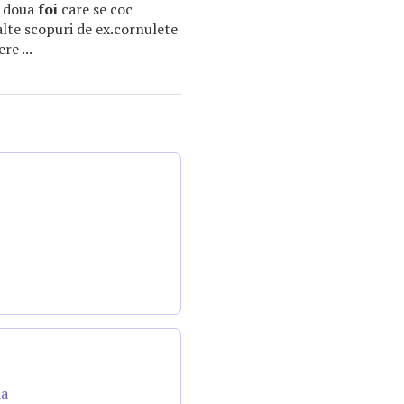
m doua
foi
care se coc
 alte scopuri de ex.cornulete
re ...
da