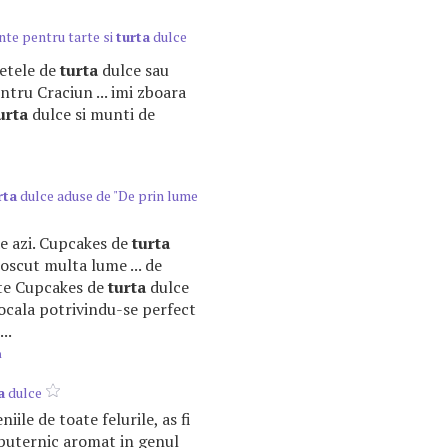
te pentru tarte si
turta
dulce
etetele de
turta
dulce sau
ntru Craciun ... imi zboara
urta
dulce si munti de
rta
dulce aduse de "De prin lume
 de azi. Cupcakes de
turta
scut multa lume ... de
ste Cupcakes de
turta
dulce
tocala potrivindu-se perfect
..
m
a
dulce
iile de toate felurile, as fi
puternic aromat in genul