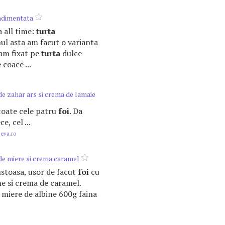
ndimentata
 all time:
turta
nul asta am facut o varianta
-am fixat pe
turta
dulce
 coace ...
e zahar ars si crema de lamaie
 toate cele patru
foi
. Da
e, cel ...
.eva.ro
e miere si crema caramel
gustoasa, usor de facut
foi
cu
ne si crema de caramel.
 miere de albine 600g faina