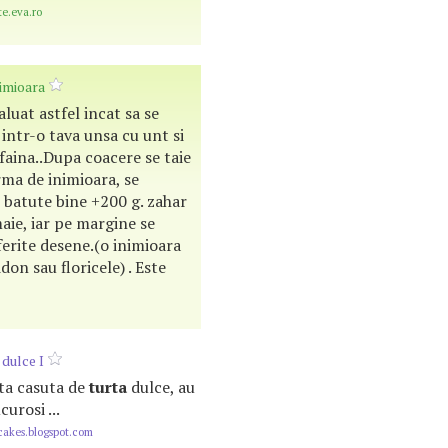
te.eva.ro
imioara
aluat astfel incat sa se
intr-o tava unsa cu unt si
faina..Dupa coacere se taie
rma de inimioara, se
i batute bine +200 g. zahar
maie, iar pe margine se
iferite desene.(o inimioara
don sau floricele) . Este
dulce I
asta casuta de
turta
dulce, au
curosi ...
akes.blogspot.com