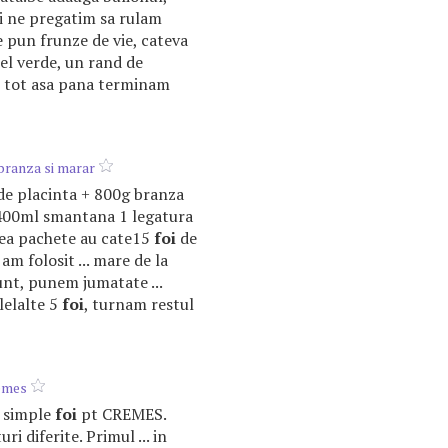
si ne pregatim sa rulam
e pun frunze de vie, cateva
el verde, un rand de
si tot asa pana terminam
 branza si marar
e placinta + 800g branza
 400ml smantana 1 legatura
stea pachete au cate15
foi
de
 am folosit ... mare de la
unt, punem jumatate ...
lelalte 5
foi
, turnam restul
emes
i simple
foi
pt CREMES.
ri diferite. Primul ... in