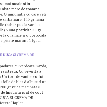
nsa mai moale si in
u niste mere de toamna
ie. O minunatie cu care veti
e sarbatoare. 140 gr faina
ie (zahar pus la vanilat
ie) 3 oua potrivite 35 gr
e la o lamaie si o portocala
e pisate marunt 1 lgt ...
m
E NUCA SI CREMA DE
 padurea cu verdeata Gazda,
ea isteata, Cu veverita a
a Un tort de vanilie cu
foi
foile de blat 8 albusuri un
a 200 gr nuca macinata 8
 de lingurita praf de copt
NUCA SI CREMA DE
Retete Haplea .