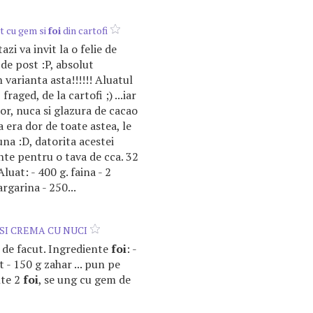
st cu gem si
foi
din cartofi
azi va invit la o felie de
de post :P, absolut
n varianta asta!!!!!! Aluatul
raged, de la cartofi ;) ...iar
or, nuca si glazura de cacao
era dor de toate astea, le
na :D, datorita acestei
nte pentru o tava de cca. 32
luat: - 400 g. faina - 2
argarina - 250...
SI CREMA CU NUCI
a de facut. Ingrediente
foi
: -
t - 150 g zahar ... pun pe
lte 2
foi
, se ung cu gem de