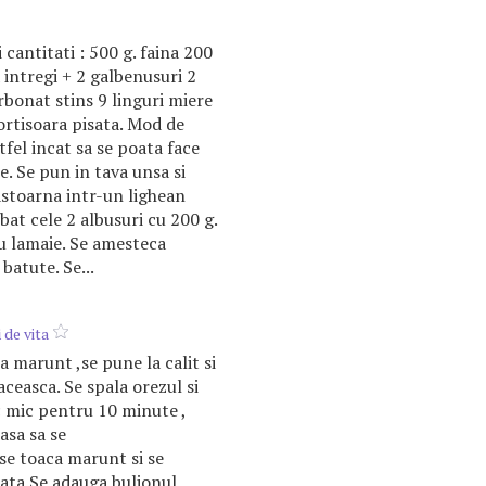
 cantitati : 500 g. faina 200
 intregi + 2 galbenusuri 2
rbonat stins 9 linguri miere
cortisoara pisata. Mod de
tfel incat sa se poata face
. Se pun in tava unsa si
astoarna intr-un lighean
 bat cele 2 albusuri cu 200 g.
au lamaie. Se amesteca
batute. Se...
i
de vita
a marunt ,se pune la calit si
raceasca. Se spala orezul si
c mic pentru 10 minute ,
asa sa se
 se toaca marunt si se
ata.Se adauga bulionul,