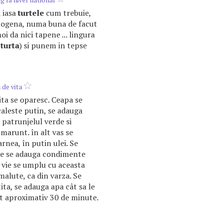
a iasa
turtele
cum trebuie,
 omogena, numa buna de facut
i da nici tapene ... lingura
o
turta
) si punem in tepse
i
de vita
ita se oparesc. Ceapa se
caleste putin, se adauga
 patrunjelul verde si
marunt. în alt vas se
arnea, în putin ulei. Se
are se adauga condimente
 vie se umplu cu aceasta
alute, ca din varza. Se
ita, se adauga apa cât sa le
vit aproximativ 30 de minute.