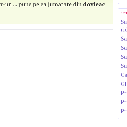
r-un ... pune pe ea jumatate din
dovleac
RET
Sa
ri
Sa
Sa
Sa
Sa
Ca
Gh
Pr
Pr
Pr