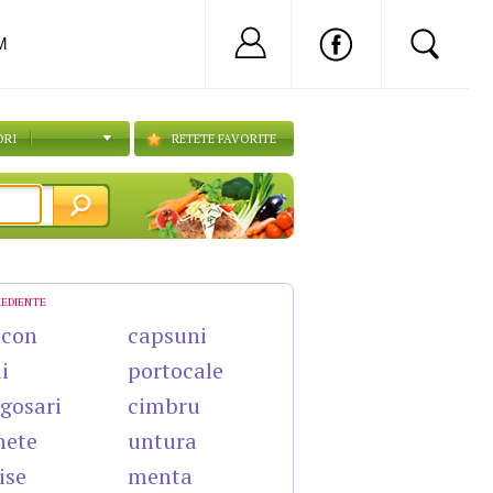
Nu ai cont?
Inregistreaza-
M
ORI
RETETE FAVORITE
REDIENTE
acon
capsuni
i
portocale
gosari
cimbru
nete
untura
ise
menta