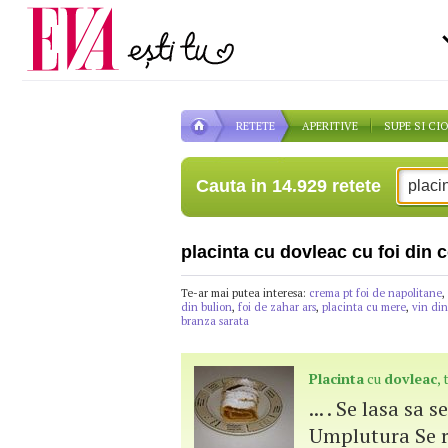
Carieră
pe măsură ce înaintezi î
Actualitate
RETETE
APERITIVE
SUPE SI CI
Cauta in 14.929 retete
placinta cu dovleac cu foi din 
Te-ar mai putea interesa:
crema pt foi de napolitane
,
din bulion
,
foi de zahar ars
,
placinta cu mere
,
vin din
branza sarata
Placinta
cu
dovleac
,
... . Se lasa sa
Umplutura Se 