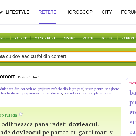
n vârstă
de dureroasă este investigația
LIFESTYLE
RETETE
HOROSCOP
CITY
FORU
ORBE
SALATE
MANCARURI
DESERT
PASTE
SOSURI
SARBAT
comert
Pagina 1 din 1
ING
dulceata din corcoduse
,
prajitura rafaelo din lapte praf
,
sosuri pentru spaghete
b
 fructe de soc
,
prepararea coniac din vin
,
placinta cu branza
,
placinta cu
pu
go
 tip rulada
vi
 se odihneasca pana radeti
dovleacul
.
ca
rade
dovleacul
pe partea cu gauri mari si