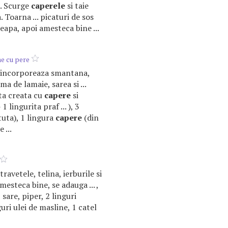
e. Scurge
caperele
si taie
 Toarna ... picaturi de sos
ceapa, apoi amesteca bine ...
ne cu pere
se incorporeaza smantana,
ama de lamaie, sarea si ...
ata creata cu
capere
si
1 lingurita praf ... ), 3
tuta), 1 lingura
capere
(din
 ...
astravetele, telina, ierburile si
mesteca bine, se adauga ... ,
 sare, piper, 2 linguri
guri ulei de masline, 1 catel