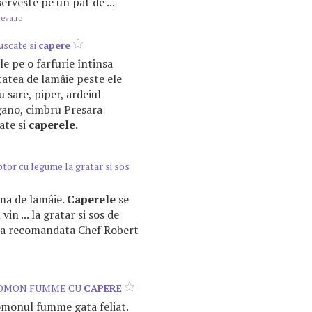
 serveste pe un pat de ...
.eva.ro
 uscate si
capere
e pe o farfurie întinsa
atea de lamâie peste ele
 sare, piper, ardeiul
gano, cimbru Presara
ate si
caperele
.
ptor cu legume la gratar si sos
ama de lamâie.
Caperele
se
 vin ... la gratar si sos de
ta recomandata Chef Robert
SOMON FUMME CU
CAPERE
onul fumme gata feliat.