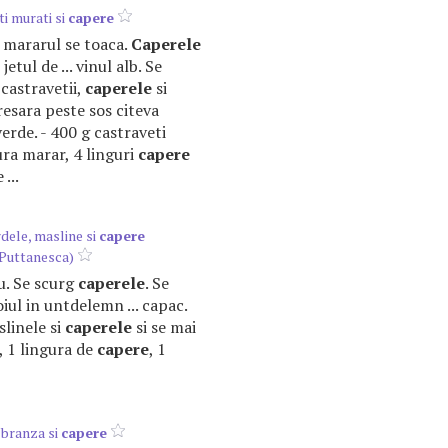
i murati si
capere
ar mararul se toaca.
Caperele
jetul de ... vinul alb. Se
castravetii,
caperele
si
resara peste sos citeva
erde. - 400 g castraveti
ura marar, 4 linguri
capere
...
dele, masline si
capere
 Puttanesca)
ru. Se scurg
caperele
. Se
iul in untdelemn ... capac.
linele si
caperele
si se mai
e, 1 lingura de
capere
, 1
 branza si
capere