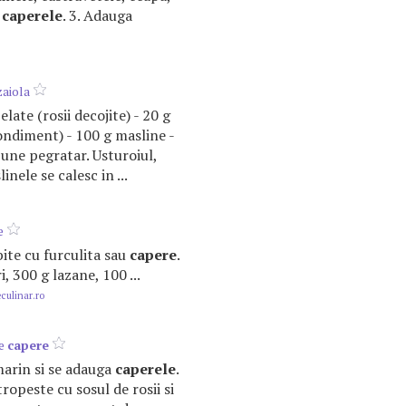
i
caperele
. 3. Adauga
aiola
elate (rosii decojite) - 20 g
ndiment) - 100 g masline -
 pune pegratar. Usturoiul,
inele se calesc in ...
e
bite cu furculita sau
capere
.
i, 300 g lazane, 100 ...
ulinar.ro
de
capere
zmarin si se adauga
caperele
.
ropeste cu sosul de rosii si