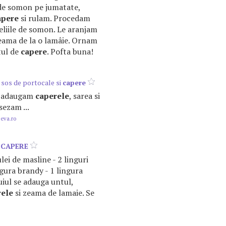
 de somon pe jumatate,
apere
si rulam. Procedam
feliile de somon. Le aranjam
eama de la o lamâie. Ornam
stul de
capere
. Pofta buna!
u sos de portocale si
capere
si adaugam
caperele
, sarea si
sezam ...
.eva.ro
E
CAPERE
 ulei de masline - 2 linguri
ngura brandy - 1 lingura
uiul se adauga untul,
rele
si zeama de lamaie. Se