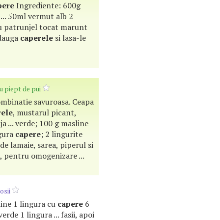
pere
Ingrediente: 600g
 ... 50ml vermut alb 2
u patrunjel tocat marunt
Adauga
caperele
si lasa-le
u piept de pui
combinatie savuroasa. Ceapa
rele
, mustarul picant,
ja ... verde; 100 g masline
ngura
capere
; 2 lingurite
 de lamaie, sarea, piperul si
, pentru omogenizare ...
osii
sline 1 lingura cu
capere
6
erde 1 lingura ... fasii, apoi