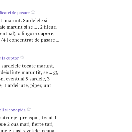
 ficatei de pasare
cati marunt. Sardelele si
ie marunt si se ... , 2 fileuri
ventual), o lingura
capere
,
 1/4 l concentrat de pasare ...
 la cuptor
l, sardelele tocate marunt,
deiul iute maruntit, se ... g),
on, eventual 5 sardele, 3
e
, 1 ardei iute, piper, unt
oli si conopida
 patrunjel proaspat, tocat 1
ere
2 oua mari, fierte tari,
slinele, castravetele, ceapa,