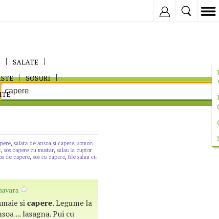
Inregistreaza
E
SALATE
ASTE
SOSURI
ITE
apere
,
salata de ansoa si capere
,
somon
t
,
sos capere cu mustar
,
salau la cuptor
os de capere
,
sos cu capere
,
file salau cu
mavara
lamaie si
capere
. Legume la
soa ... lasagna. Pui cu