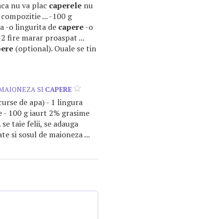
Daca nu va plac
caperele
nu
 compozitie ... -100 g
a -o lingurita de
capere
-o
-2 fire marar proaspat ...
pere
(optional). Ouale se tin
 MAIONEZA SI
CAPERE
scurse de apa) - 1 lingura
 - 100 g iaurt 2% grasime
 se taie felii, se adauga
te si sosul de maioneza ...