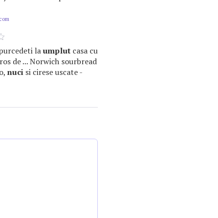
.com
i purcedeti la
umplut
casa cu
os de ... Norwich sourbread
o,
nuci
si cirese uscate -