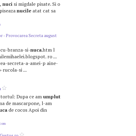
e,
nuci
si migdale pisate. Si o
, piseaza
nucile
atat cat sa
m
r - Provocarea Secreta august
e-cu-branza-si-
nuca
.htm l
ilemihaelei.blogspot. ro ...
rea-secreta-a-amei-p aine-
rucola-si ...
a
ci, tortul: Dupa ce am
umplut
ema de mascarpone, l-am
uca
de cocos Apoi din
.com
 Gustos.ro