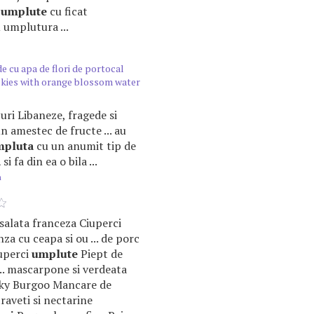
a
umplute
cu ficat
 umplutura ...
e cu apa de flori de portocal
okies with orange blossom water
ecuri Libaneze, fragede si
n amestec de fructe ... au
mpluta
cu un anumit tip de
a
si fa din ea o bila ...
m
u salata franceza Ciuperci
za cu ceapa si ou ... de porc
uperci
umplute
Piept de
... mascarpone si verdeata
ky Burgoo Mancare de
traveti si nectarine