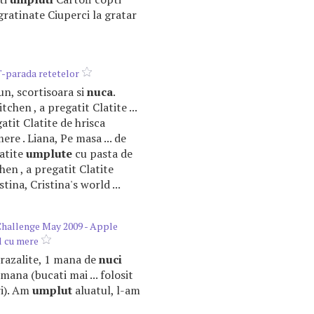
gratinate Ciuperci la gratar
"-parada retetelor
run, scortisoara si
nuca
.
tchen , a pregatit Clatite ...
gatit Clatite de hrisca
ere . Liana, Pe masa ... de
latite
umplute
cu pasta de
tchen , a pregatit Clatite
stina, Cristina's world ...
Challenge May 2009 - Apple
l cu mere
e razalite, 1 mana de
nuci
ana (bucati mai ... folosit
ri). Am
umplut
aluatul, l-am