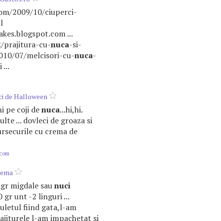
.com/2009/10/ciuperci-
l
akes.blogspot.com ...
/prajitura-cu-
nuca
-si-
2010/07/melcisori-cu-
nuca
-
...
ci de Halloween
hi pe coji de
nuca
...hi,hi.
te ... dovleci de groaza si
rsecurile cu crema de
.com
crema
0 gr migdale sau
nuci
gr unt -2 linguri ...
uletul fiind gata,l-am
ajiturele l-am impachetat si