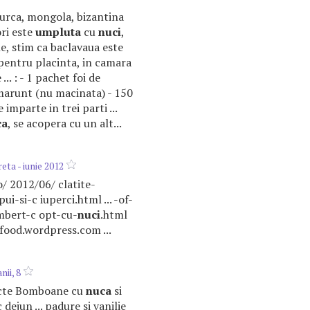
 turca, mongola, bizantina
ri este
umpluta
cu
nuci
,
ne, stim ca baclavaua este
i pentru placinta, in camara
... : - 1 pachet foi de
arunt (nu macinata) - 150
 imparte in trei parti ...
ca
, se acopera cu un alt...
ta - iunie 2012
ro/ 2012/06/ clatite-
pui-si-c iuperci.html ... -of-
bert-c opt-cu-
nuci
.html
sfood.wordpress.com ...
ii, 8
ructe Bomboane cu
nuca
si
 dejun ... padure si vanilie