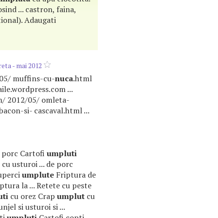
sind ... castron, faina,
ional). Adaugati
eta - mai 2012
/05/ muffins-cu-
nuca
.html
aile.wordpress.com ...
m/ 2012/05/ omleta-
bacon-si- cascaval.html ...
e porc Cartofi
umpluti
cu usturoi ... de porc
uperci
umplute
Friptura de
tura la ... Retete cu peste
ti
cu orez Crap
umplut
cu
el si usturoi si ...
ti
umpluti
Cartofi copti