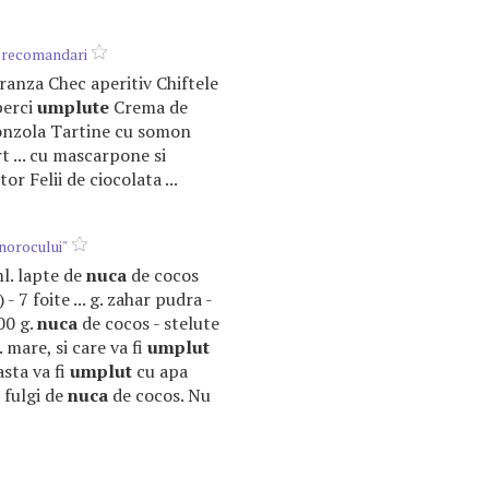
e-recomandari
e branza Chec aperitiv Chiftele
perci
umplute
Crema de
nzola Tartine cu somon
t ... cu mascarpone si
or Felii de ciocolata ...
norocului"
ml. lapte de
nuca
de cocos
- 7 foite ... g. zahar pudra -
00 g.
nuca
de cocos - stelute
. mare, si care va fi
umplut
asta va fi
umplut
cu apa
u fulgi de
nuca
de cocos. Nu