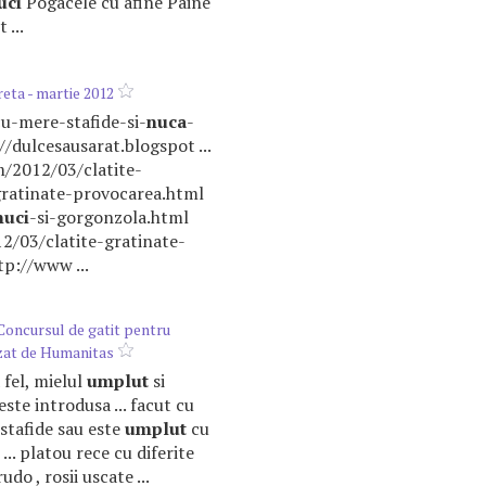
uci
Pogacele cu afine Paine
 ...
eta - martie 2012
-cu-mere-stafide-si-
nuca
-
//dulcesausarat.blogspot ...
m/2012/03/clatite-
gratinate-provocarea.html
nuci
-si-gorgonzola.html
12/03/clatite-gratinate-
tp://www ...
 Concursul de gatit pentru
zat de Humanitas
a fel, mielul
umplut
si
este introdusa ... facut cu
 stafide sau este
umplut
cu
... platou rece cu diferite
udo , rosii uscate ...