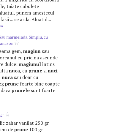
e, taiate cubulete
em aluatul, punem amestecul
asii ... se arda. Aluatul...
om
 Sau marmelada. Simplu, cu
 anason
 cheama gem,
magiun
sau
orcanul cu pricina ascunde
re dulce:
magiunul
intins
multa
nuca
, cu
prune
si
nuci
u
nuca
sau doar cu
 kg
prune
foarte bine coapte
g daca
prunele
sunt foarte
ac"
plic zahar vanilat 250 gr
gem de
prune
100 gr