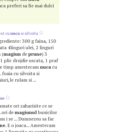
ca preferi sa fie mai dulci
ost cu
nuca
si silvoita
Ingrediente: 300 g faina, 150
a 4linguri ulei, 2 linguri
 (
magiun
de
prune
) 3
 1 plic drojdie uscata, 1 praf
ntre timp amestecam
nuca
cu
 foaia cu silvoita si
uri,le rulam si ...
ne
mate ori zaharisite ce se
..ori de
magiunul
bunicilor
um i se ... Dumnezeu sa fac
ne
. E o joaca... Amestecam
u 1 lingurita cu scortisoara