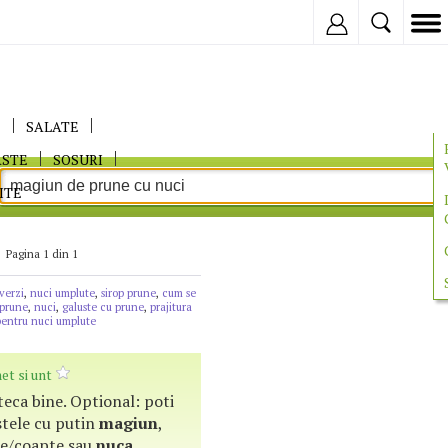
Inregistreaza
E
SALATE
ASTE
SOSURI
ITE
Pagina 1 din 1
verzi
,
nuci umplute
,
sirop prune
,
cum se
prune
,
nuci
,
galuste cu prune
,
prajitura
pentru nuci umplute
et si unt
steca bine. Optional: poti
tele cu putin
magiun
,
e/coapte sau
nuca