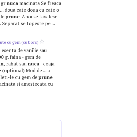
 gr
nuca
macinata Se freaca
... doua cate doua cu cate o
 de
prune
. Apoi se tavalesc
 Separat se topeste pe ...
ute cu gem (cu bors)
ta esenta de vanilie sau
0 g. faina - gem de
un
, rahat sau
nuca
- coaja
 (optional) Mod de ... o
pleti-le cu gem de
prune
cinata si amestecata cu