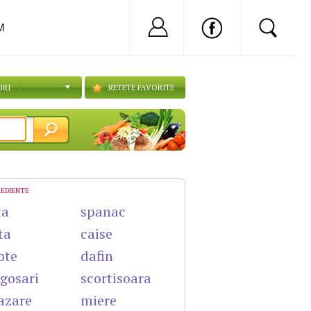
Nu ai cont?
Inregistreaza-
M
ORI
RETETE FAVORITE
REDIENTE
ta
spanac
ta
caise
pte
dafin
gosari
scortisoara
azare
miere