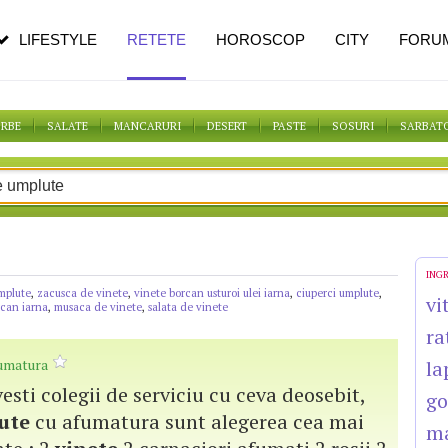
n vârstă
de dureroasă este investigația
LIFESTYLE
RETETE
HOROSCOP
CITY
FORU
ORBE
SALATE
MANCARURI
DESERT
PASTE
SOSURI
SARBAT
ING
mplute
,
zacusca de vinete
,
vinete borcan usturoi ulei iarna
,
ciuperci umplute
,
vi
rcan iarna
,
musaca de vinete
,
salata de vinete
ra
umatura
la
ervesti colegii de serviciu cu ceva deosebit,
go
ute
cu afumatura sunt alegerea cea mai
m