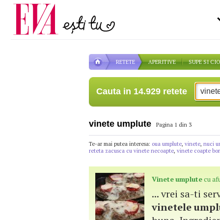
Carieră
pe măsură ce înaintezi î
Actualitate
RETETE
APERITIVE
SUPE SI CI
Cauta in 14.929 retete
vinete umplute
Pagina 1 din 3
Te-ar mai putea interesa:
oua umplute
,
vinete
,
nuci u
reteta zacusca cu vinete necoapte
,
vinete coapte bo
Vinete
umplute
cu af
... vrei sa-ti s
vinetele
umpl