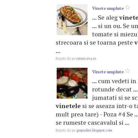
Vinete
umplute
... Se aleg
vinet
... si un ou. Se 
tomate si miezu
strecoara si se toarna peste
v
...
Reţetă de pe
retete.eva.ro
Vinete
umplute
... cum vedeti in
rotunde decat ..
jumatati si se sc
vinetele
si se aseaza intr-o t
mult prea tare) - Poza #4 Se 
se rumeste cascavalul si ...
Reţetă de pe
gospodini.blogspot.com