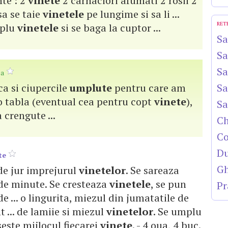
te : 2
vinete
2 carnaciori afumati 2 rosii 2
sa se taie
vinetele
pe lungime si sa li ...
RET
mplu
vinetele
si se baga la cuptor ...
Sa
Sa
Sa
sa
 ca si ciupercile
umplute
pentru care am
Sa
. o tabla (eventual cea pentru copt
vinete
),
Sa
 crengute ...
Ch
Co
Du
te
Gh
e de jur imprejurul
vinetelor
. Se sareaza
0 de minute. Se cresteaza
vinetele
, se pun
Pr
e ... o lingurita, miezul din jumatatile de
t ... de lamiie si miezul
vinetelor
. Se umplu
iseste mijlocul fiecarei
vinete
. - 4 oua, 4 buc.