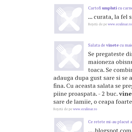
Cartofi
umpluti
cu carne
... curata, la fel 
Reţetă de pe
www.eculinar.ro
Salata de
vinete
cu mai
Se pregateste di
maioneza obisnu
toaca. Se combi
adauga dupa gust sare si se 
fina. Cu aceasta salata se pre
piine proaspata. - 2 buc.
vine
sare de lamiie, o ceapa foarte
Reţetă de pe
www.eculinar.ro
Ce retete mi-au placut 
... .blogspot.co