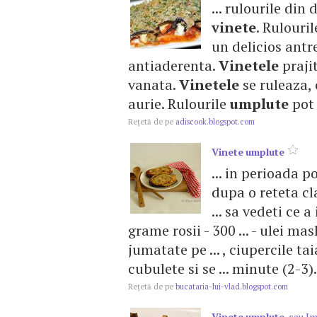
... rulourile din
vinete
. Rulouri
un delicios antre
antiaderenta.
Vinetele
prajit
vanata.
Vinetele
se ruleaza, 
aurie. Rulourile
umplute
pot f
Reţetă de pe
adiscook.blogspot.com
Vinete
umplute
... in perioada 
dupa o reteta cla
... sa vedeti ce a
grame rosii - 300 ... - ulei m
jumatate pe ... , ciupercile t
cubulete si se ... minute (2-3).
Reţetă de pe
bucataria-lui-vlad.blogspot.com
Vinete
umplute
, sau I