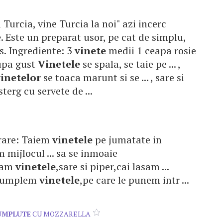
 Turcia, vine Turcia la noi" azi incerc
e
. Este un preparat usor, pe cat de simplu,
s. Ingrediente: 3
vinete
medii 1 ceapa rosie
dupa gust
Vinetele
se spala, se taie pe ... ,
vinetelor
se toaca marunt si se ... , sare si
sterg cu servete de ...
arare: Taiem
vinetele
pe jumatate in
mijlocul ... sa se inmoaie
gam
vinetele
,sare si piper,cai lasam ...
e umplem
vinetele
,pe care le punem intr ...
UMPLUTE
CU MOZZARELLA