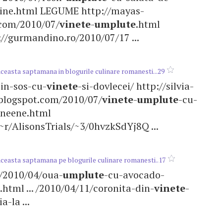
-paine.html LEGUME http://mayas-
.com/2010/07/
vinete
-
umplute
.html
gurmandino.ro/2010/07/17 ...
aceasta saptamana in blogurile culinare romanesti...29
-in-sos-cu-
vinete
-si-dovlecei/ http://silvia-
blogspot.com/2010/07/
vinete
-
umplute
-cu-
neene.html
~r/AlisonsTrials/~3/0hvzkSdYj8Q ...
aceasta saptamana pe blogurile culinare romanesti..17
m/2010/04/oua-
umplute
-cu-avocado-
html ... /2010/04/11/coronita-din-
vinete
-
-la ...