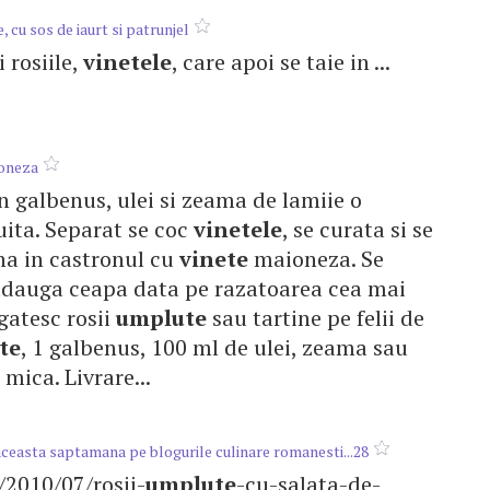
, cu sos de iaurt si patrunjel
si rosiile,
vinetele
, care apoi se taie in ...
oneza
n galbenus, ulei si zeama de lamiie o
ita. Separat se coc
vinetele
, se curata si se
na in castronul cu
vinete
maioneza. Se
adauga ceapa data pe razatoarea cea mai
gatesc rosii
umplute
sau tartine pe felii de
te
, 1 galbenus, 100 ml de ulei, zeama sau
 mica. Livrare...
aceasta saptamana pe blogurile culinare romanesti...28
m/2010/07/rosii-
umplute
-cu-salata-de-