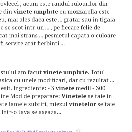
 dovlecel , acum este randul rulourilor din
le din
vinete
umplute
cu mozzarella este
u, mai ales daca este ... gratar sau in tigaia
e se scot intr-un ... , pe fiecare felie de
cat mai strans ... pesmetul capata o culoare
i servite atat fierbinti ...
postului am facut
vinete
umplute
. Totul
sica cu unele modificari, dar cu rezultat ...
 iesit. Ingrediente: - 3
vinete
medii - 300
asline Mod de preparare:
Vinetele
se taie in
aiate lamele subtiri, miezul
vinetelor
se taie
 Intr-o tava se aseaza...
mam Bayildi (Stuffed Eggplants or Imam...