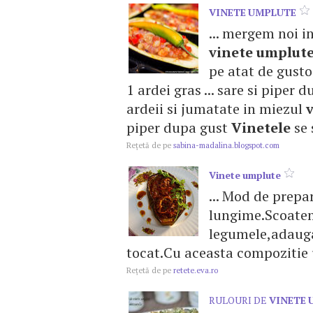
VINETE
UMPLUTE
... mergem noi in
vinete
umplut
pe atat de gusto
1 ardei gras ... sare si piper 
ardeii si jumatate in miezul
piper dupa gust
Vinetele
se 
Reţetă de pe
sabina-madalina.blogspot.com
Vinete
umplute
... Mod de prep
lungime.Scoatem 
legumele,adau
tocat.Cu aceasta compoziti
Reţetă de pe
retete.eva.ro
RULOURI DE
VINETE