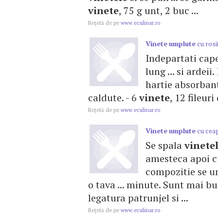
vinete
, 75 g unt, 2 buc ...
Reţetă de pe
www.eculinar.ro
Vinete
umplute
cu rosi
Indepartati cap
lung ... si ardei
hartie absorbanta
caldute. - 6
vinete
, 12 fileuri
Reţetă de pe
www.eculinar.ro
Vinete
umplute
cu cea
Se spala
vinete
amesteca apoi c
compozitie se u
o tava ... minute. Sunt mai bu
legatura patrunjel si ...
Reţetă de pe
www.eculinar.ro