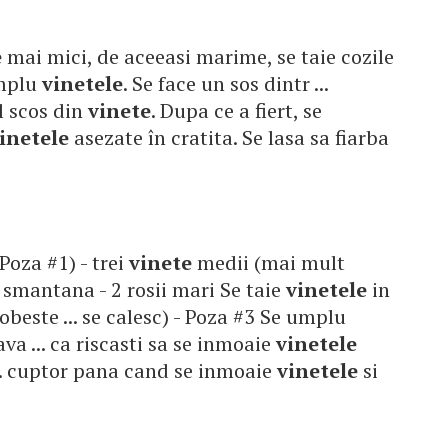
e
mai mici, de aceeasi marime, se taie cozile
umplu
vinetele
. Se face un sos dintr ...
l scos din
vinete
. Dupa ce a fiert, se
inetele
asezate în cratita. Se lasa sa fiarba
 Poza #1) - trei
vinete
medii (mai mult
. smantana - 2 rosii mari Se taie
vinetele
in
obeste ... se calesc) - Poza #3 Se umplu
ava ... ca riscasti sa se inmoaie
vinetele
... cuptor pana cand se inmoaie
vinetele
si