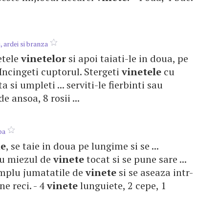
i, ardei si branza
etele
vinetelor
si apoi taiati-le in doua, pe
i. Incingeti cuptorul. Stergeti
vinetele
cu
 si umpleti ... serviti-le fierbinti sau
 de ansoa, 8 rosii ...
pa
le
, se taie in doua pe lungime si se ...
u miezul de
vinete
tocat si se pune sare ...
mplu jumatatile de
vinete
si se aseaza intr-
ne reci. - 4
vinete
lunguiete, 2 cepe, 1