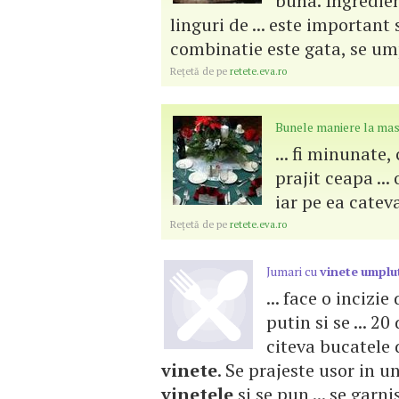
buna. Ingredien
linguri de ... este important 
combinatie este gata, se u
Reţetă de pe
retete.eva.ro
Bunele maniere la ma
... fi minunate,
prajit ceapa ..
iar pe ea cateva
Reţetă de pe
retete.eva.ro
Jumari cu
vinete
umplu
... face o incizi
putin si se ... 2
citeva bucatele d
vinete
. Se prajeste usor in un
vinetele
si se pun ... se garn