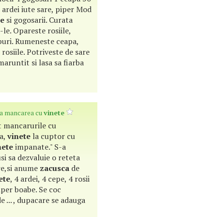
 ardei iute sare, piper Mod
le
si gogosarii. Curata
-le. Opareste rosiile,
cuburi. Rumeneste ceapa,
i rosiile. Potriveste de sare
maruntit si lasa sa fiarba
pa mancarea cu
vinete
lt mancarurile cu
ta,
vinete
la cuptor cu
nete
impanate." S-a
si sa dezvaluie o reteta
tre,si anume
zacusca
de
ete
, 4 ardei, 4 cepe, 4 rosii
 piper boabe. Se coc
de ... , dupacare se adauga