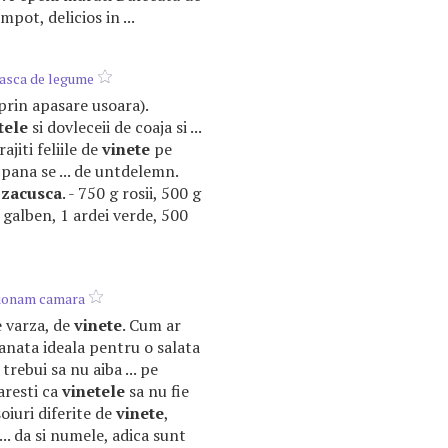
pot, delicios in ...
easca de legume
(prin apasare usoara).
tele
si dovleceii de coaja si ...
rajiti feliile de
vinete
pe
 pana se ... de untdelemn.
o
zacusca
. - 750 g rosii, 500 g
i galben, 1 ardei verde, 500
zionam camara
de varza, de
vinete
. Cum ar
vanata ideala pentru o salata
 trebui sa nu aiba ... pe
aresti ca
vinetele
sa nu fie
 soiuri diferite de
vinete
,
... da si numele, adica sunt