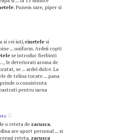
eapa si ... la 15 minute
netele
. Punem sare, piper si
a si cei iuti,
vinetele
si
bine ... uniform. Ardeii copti
etele
se introduc fierbinti
.. , le deteriorati aroma de
atat, se ... ardei dulce. La
le de telina tocate ... pana
prinde o consistenta
 pastrati pentru iarna
ete
 de o reteta de
zacusca
.
ina are aport personal ... si
ceeasi reteta,
zacusca