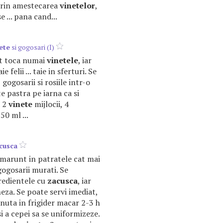
prin amestecarea
vinetelor
,
e ... pana cand...
ete
si gogosari (I)
pot toca numai
vinetele
, iar
e felii ... taie in sferturi. Se
, gogosarii si rosiile intr-o
ate pastra pe iarna ca si
, 2
vinete
mijlocii, 4
50 ml ...
cusca
 marunt in patratele cat mai
 gogosarii murati. Se
redientele cu
zacusca
, iar
eza. Se poate servi imediat,
inuta in frigider macar 2-3 h
 a cepei sa se uniformizeze.