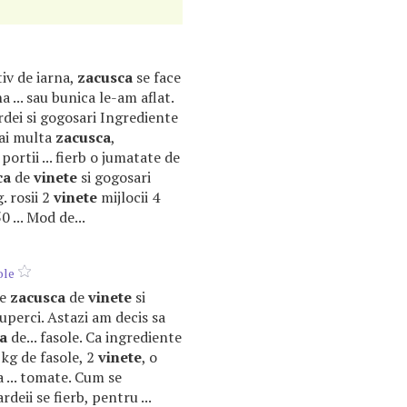
tiv de iarna,
zacusca
se face
 ... sau bunica le-am aflat.
rdei si gogosari Ingrediente
 mai multa
zacusca
,
portii ... fierb o jumatate de
ca
de
vinete
si gogosari
. rosii 2
vinete
mijlocii 4
 ... Mod de...
ole
de
zacusca
de
vinete
si
uperci. Astazi am decis sa
a
de... fasole. Ca ingrediente
 kg de fasole, 2
vinete
, o
 ... tomate. Cum se
ardeii se fierb, pentru ...