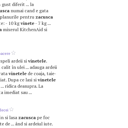
ust diferit ... la
usca
numai cand e gata
t planurile pentru
zacusca
e: - 10 kg
vinete
- 7 kg ...
a
mixerul KitchenAid si
oacere
 speli ardeii si
vinetele
.
calit în ulei ... adauga ardeii
urata
vinetele
de coaja, taie-
muiat. Dupa ce lasi si
vinetele
... ridica deasupra. La
a imediat sau ...
lecei
fin si lasa
zacusca
pe foc
 de ... ând si ardeiul iute.