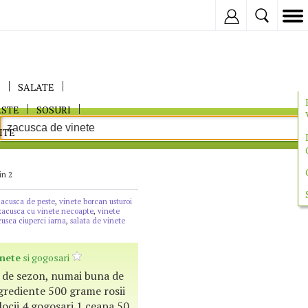
Inregistreaza
E
SALATE
ASTE
SOSURI
ITE
in 2
zacusca de peste
,
vinete borcan usturoi
zacusca cu vinete necoapte
,
vinete
usca ciuperci iarna
,
salata de vinete
inete
si gogosari
 de sezon, numai buna de
grediente 500 grame rosii
locii 4 gogosari 1 ceapa 50