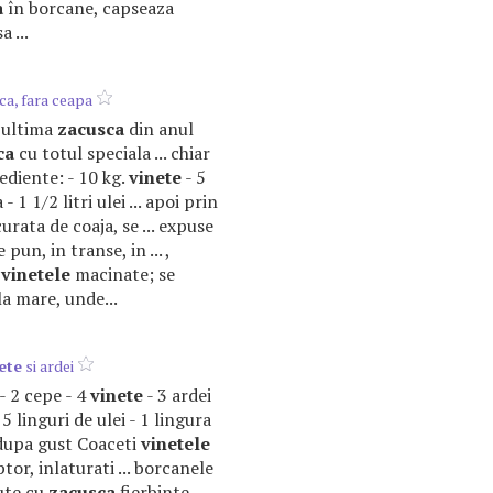
a
în borcane, capseaza
a ...
ca, fara ceapa
t ultima
zacusca
din anul
ca
cu totul speciala ... chiar
ediente: - 10 kg.
vinete
- 5
- 1 1/2 litri ulei ... apoi prin
urata de coaja, se ... expuse
 pun, in transe, in ... ,
m
vinetele
macinate; se
la mare, unde...
ete
si ardei
- 2 cepe - 4
vinete
- 3 ardei
 - 5 linguri de ulei - 1 lingura
r dupa gust Coaceti
vinetele
ptor, inlaturati ... borcanele
lute cu
zacusca
fierbinte ...