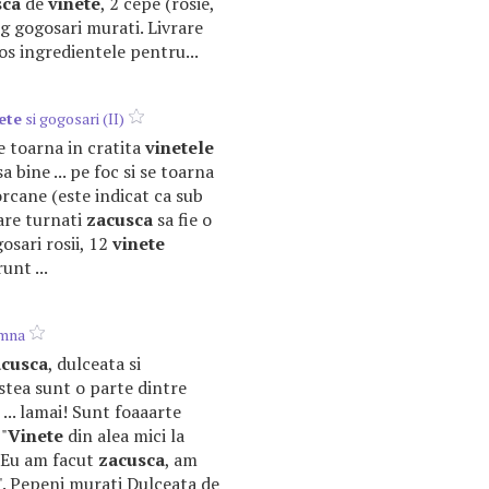
sca
de
vinete
, 2 cepe (rosie,
g gogosari murati. Livrare
os ingredientele pentru...
ete
si gogosari (II)
 se toarna in cratita
vinetele
a bine ... pe foc si se toarna
rcane (este indicat ca sub
are turnati
zacusca
sa fie o
ogosari rosii, 12
vinete
unt ...
amna
acusca
, dulceata si
stea sunt o parte dintre
 ... lamai! Sunt foaaarte
"
Vinete
din alea mici la
 "Eu am facut
zacusca
, am
. ". Pepeni murati Dulceata de