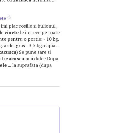
ete
 imi plac rosiile si bulionul ,
de
vinete
le intrece pe toate
ente pentru o portie: - 10 kg.
. ardei gras - 3,5 kg. capia ...
zacusca
) Se pune sare si
riti
zacusca
mai dulce.Dupa
ele
... la suprafata (dupa