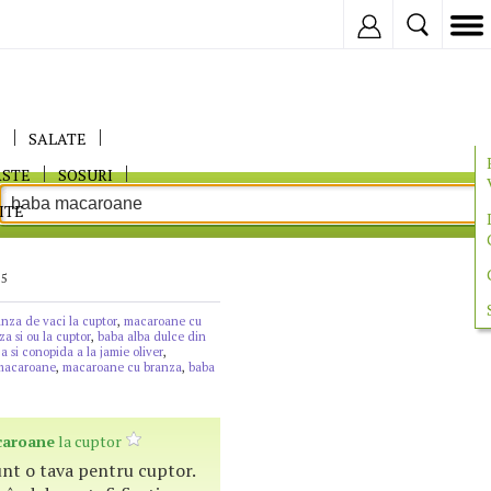
Inregistreaza
E
SALATE
ASTE
SOSURI
ITE
 5
nza de vaci la cuptor
,
macaroane cu
a si ou la cuptor
,
baba alba dulce din
 si conopida a la jamie oliver
,
 macaroane
,
macaroane cu branza
,
baba
aroane
la cuptor
nt o tava pentru cuptor.