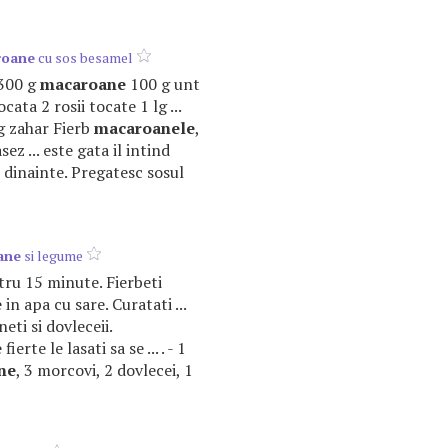
roane
cu sos besamel
 300 g
macaroane
100 g unt
cata 2 rosii tocate 1 lg ...
lg zahar Fierb
macaroanele
,
asez ... este gata il intind
 dinainte. Pregatesc sosul
ane
si legume
tru 15 minute. Fierbeti
e
in apa cu sare. Curatati ...
ti si dovleceii.
e
fierte le lasati sa se ... . - 1
ne
, 3 morcovi, 2 dovlecei, 1