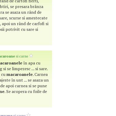
ând de cartofi fierti,
subtiri, se presara brânza
ra se asaza un rând de
sare, scurse si amestecate
, apoi un rând de carfofi si
ii potrivit cu sare si
caroane
si carne
acaroanele
în apa cu
 si se limpezesc ... si sare.
a cu
macaroanele
. Carnea
jeste în unt ... se asaza un
inde apoi carnea si se pune
ne
. Se acopera cu foile de
aroane
si carne