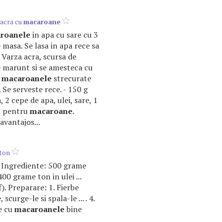
 acra cu
macaroane
roanele
in apa cu sare cu 3
 masa. Se lasa in apa rece sa
 Varza acra, scursa de
e marunt si se amesteca cu
i
macaroanele
strecurate
 Se serveste rece. - 150 g
, 2 cepe de apa, ulei, sare, 1
nt pentru
macaroane
.
avantajos...
ton
a. Ingrediente: 500 grame
 400 grame ton in ulei ...
f). Preparare: 1. Fierbe
e
, scurge-le si spala-le ... . 4.
e cu
macaroanele
bine