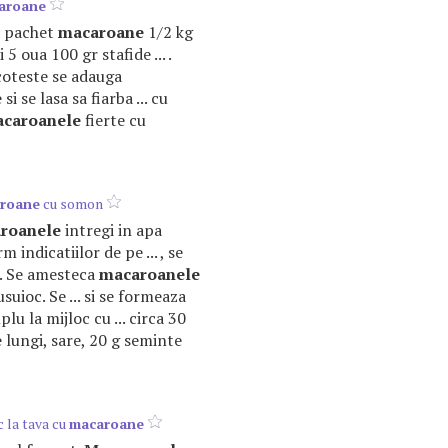
aroane
1 pachet
macaroane
1/2 kg
5 oua 100 gr stafide ... .
coteste se adauga
e
si se lasa sa fiarba ... cu
caroanele
fierte cu
roane
cu somon
roanele
intregi in apa
 indicatiilor de pe ... , se
. Se amesteca
macaroanele
suioc. Se ... si se formeaza
plu la mijloc cu ... circa 30
e
lungi, sare, 20 g seminte
c la tava cu
macaroane