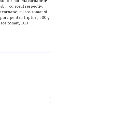
sosul format.
Macaroanele
erb ... cu sosul respectiv,
acaroane
, cu sos tomat si
e porc pentru fripturi, 500 g
sos tomat, 100 ...