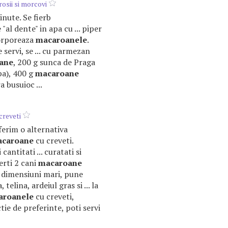
rosii si morcovi
minute. Se fierb
e
"al dente" in apa cu ... piper
corporeaza
macaroanele
.
e servi, se ... cu parmezan
ane
, 200 g sunca de Praga
pa), 400 g
macaroane
a busuioc ...
creveti
 oferim o alternativa
caroane
cu creveti.
cantitati ... curatati si
ierti 2 cani
macaroane
 de dimensiuni mari, pune
, telina, ardeiul gras si ... la
aroanele
cu creveti,
tie de preferinte, poti servi