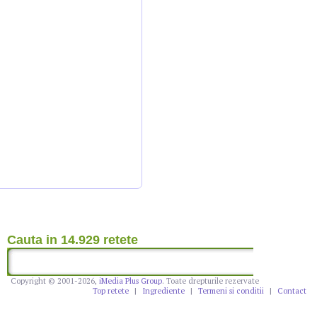
Cauta in 14.929 retete
Copyright © 2001-2026,
iMedia Plus Group
. Toate drepturile rezervate
Top retete
|
Ingrediente
|
Termeni si conditii
|
Contact