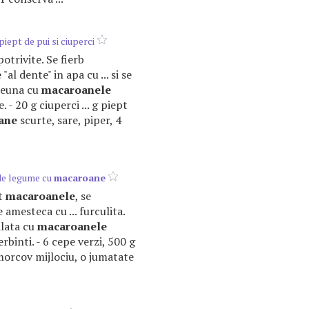
piept de pui si ciuperci
 potrivite. Se fierb
e
"al dente" in apa cu ... si se
reuna cu
macaroanele
e. - 20 g ciuperci ... g piept
ane
scurte, sare, piper, 4
 de legume cu
macaroane
rt
macaroanele
, se
e amesteca cu ... furculita.
alata cu
macaroanele
erbinti. - 6 cepe verzi, 500 g
 morcov mijlociu, o jumatate