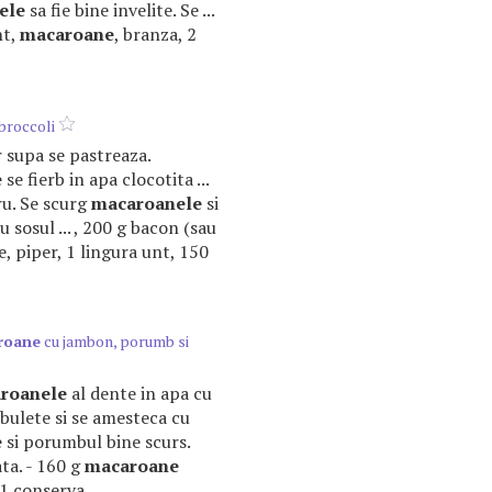
ele
sa fie bine invelite. Se ...
nt,
macaroane
, branza, 2
broccoli
ar supa se pastreaza.
e
se fierb in apa clocotita ...
ru. Se scurg
macaroanele
si
 sosul ... , 200 g bacon (sau
re, piper, 1 lingura unt, 150
roane
cu jambon, porumb si
roanele
al dente in apa cu
 cubulete si se amesteca cu
e
si porumbul bine scurs.
ata. - 160 g
macaroane
1 conserva ...