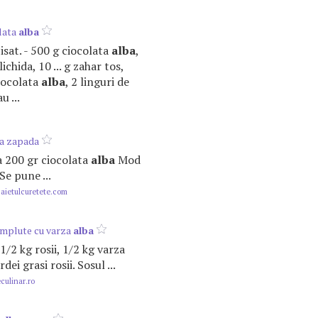
lata
alba
 pisat. - 500 g ciocolata
alba
,
ichida, 10 ... g zahar tos,
iocolata
alba
, 2 linguri de
u ...
a zapada
ra 200 gr ciocolata
alba
Mod
Se pune ...
ietulcuretete.com
 umplute cu varza
alba
 - 1/2 kg rosii, 1/2 kg varza
rdei grasi rosii. Sosul ...
ulinar.ro