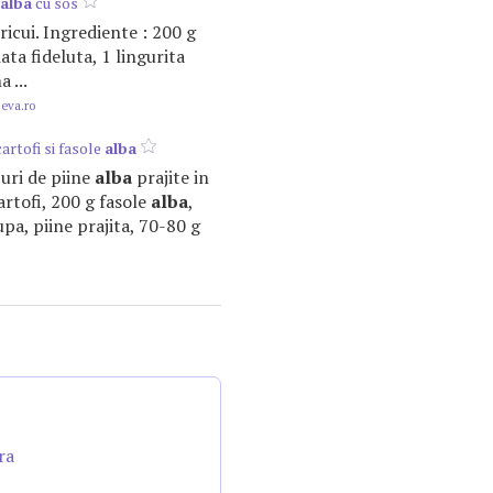
alba
cu sos
ricui. Ingrediente : 200 g
ata fideluta, 1 lingurita
 ...
.eva.ro
artofi si fasole
alba
buri de piine
alba
prajite in
cartofi, 200 g fasole
alba
,
pa, piine prajita, 70-80 g
ra