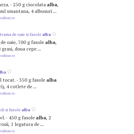
neza. - 250 g ciocolata
alba
,
ml smantana, 4 albusuri ...
ulinar.ro
rama de oaie si fasole
alba
 de oaie, 700 g fasole
alba
,
i grasi, doua cepe ...
ulinar.ro
lba
el tocat. - 350 g fasole
alba
), 4 cotlete de ...
ulinar.ro
li si fasole
alba
owl. - 450 g fasole
alba
, 2
rosii, 1 legatura de ...
ulinar.ro