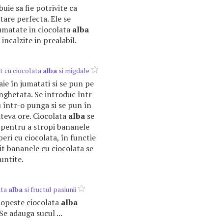
uie sa fie potrivite ca
tare perfecta. Ele se
umatate in ciocolata
alba
incalzite in prealabil.
t cu ciocolata
alba
si migdale
aie în jumatati si se pun pe
nghetata. Se introduc într-
u într-o punga si se pun în
teva ore. Ciocolata
alba
se
e pentru a stropi bananele
eri cu ciocolata, în functie
pit bananele cu ciocolata se
untite.
ata
alba
si fructul pasiunii
 topeste ciocolata
alba
Se adauga sucul ...