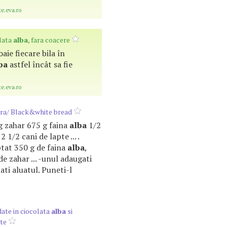
te.eva.ro
olata
alba
, fara coacere
oaie fiecare bila în
ba
astfel încât sa fie
te.eva.ro
ra/ Black&white bread
 g zahar 675 g faina
alba
1/2
2 1/2 cani de lapte ... .
tat 350 g de faina
alba
,
 de zahar ... -unul adaugati
ati aluatul. Puneti-l
ate in ciocolata
alba
si
pte