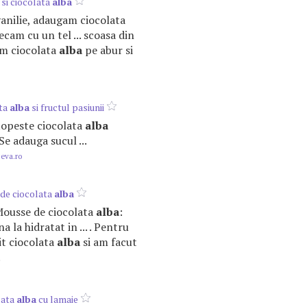
 si ciocolata
alba
 vanilie, adaugam ciocolata
cam cu un tel ... scoasa din
pim ciocolata
alba
pe abur si
ata
alba
si fructul pasiunii
 topeste ciocolata
alba
Se adauga sucul ...
.eva.ro
de ciocolata
alba
 Mousse de ciocolata
alba
:
 la hidratat in ... . Pentru
t ciocolata
alba
si am facut
.
lata
alba
cu lamaie