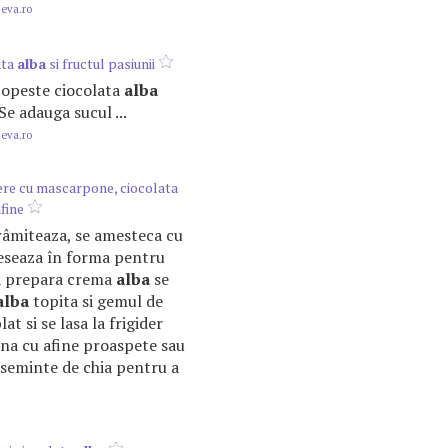
.eva.ro
ata
alba
si fructul pasiunii
 topeste ciocolata
alba
Se adauga sucul ...
.eva.ro
ere cu mascarpone, ciocolata
fine
arâmiteaza, se amesteca cu
reseaza în forma pentru
 a prepara crema
alba
se
alba
topita si gemul de
at si se lasa la frigider
rna cu afine proaspete sau
seminte de chia pentru a