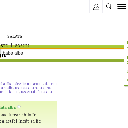
Inregistreaza
E
SALATE
ASTE
SOSURI
ITE
aba alba dulce din macaroane
,
dulceata
azura alba
,
prajitura alba nuca cocos
,
tei de la nord
,
peste prajit faina alba
olata
alba
oaie fiecare bila în
ba
astfel încât sa fie