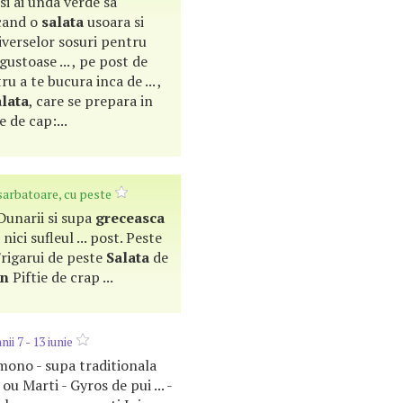
 si ai unda verde sa
icand o
salata
usoara si
 diverselor sosuri pentru
ustoase ... , pe post de
ru a te bucura inca de ... ,
alata
, care se prepara in
e de cap:...
sarbatoare, cu peste
 Dunarii si supa
greceasca
nici sufleul ... post. Peste
rigarui de peste
Salata
de
on
Piftie de crap ...
i 7 - 13 iunie
mono - supa traditionala
ou Marti - Gyros de pui ... -