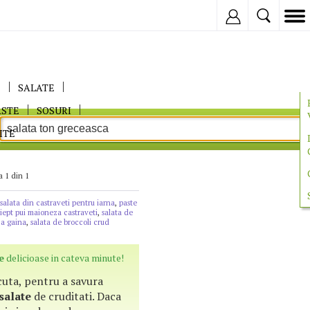
Inregistreaza
E
SALATE
ASTE
SOSURI
ITE
a 1 din 1
salata din castraveti pentru iarna
,
paste
piept pui maioneza castraveti
,
salata de
za gaina
,
salata de broccoli crud
e
delicioase in cateva minute!
acuta, pentru a savura
salate
de cruditati. Daca