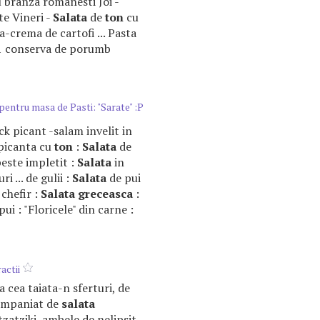
branza romanesti Joi -
te Vineri -
Salata
de
ton
cu
-crema de cartofi ... Pasta
 conserva de porumb
pentru masa de Pasti: "Sarate" :P
ack picant -salam invelit in
 picanta cu
ton
:
Salata
de
 peste impletit :
Salata
in
ri ... de gulii :
Salata
de pui
 chefir :
Salata
greceasca
:
ui : "Floricele" din carne :
actii
ca cea taiata-n sferturi, de
companiat de
salata
tzatziki, ambele de nelipsit