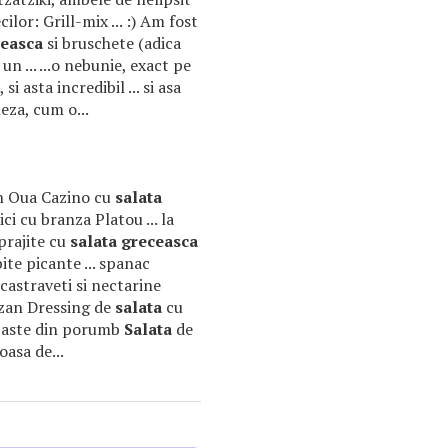
ilor: Grill-mix ... :) Am fost
ceasca
si bruschete (adica
 un ... ...o nebunie, exact pe
si asta incredibil ... si asa
za, cum o...
an Oua Cazino cu
salata
ci cu branza Platou ... la
prajite cu
salata
greceasca
ite picante ... spanac
castraveti si nectarine
ezan Dressing de
salata
cu
i paste din porumb
Salata
de
oasa de...