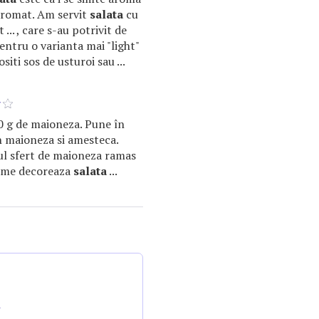
 aromat. Am servit
salata
cu
 ... , care s-au potrivit de
entru o varianta mai "light"
ositi sos de usturoi sau ...
00 g de maioneza. Pune în
n maioneza si amesteca.
mul sfert de maioneza ramas
gume decoreaza
salata
...
a