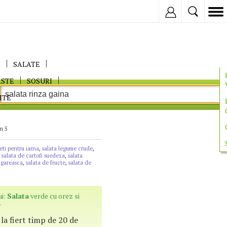
Inregistreaza
E
SALATE
ASTE
SOSURI
ITE
n 5
eti pentru iarna
,
salata legume crude
,
,
salata de cartofi suedeza
,
salata
lgareasca
,
salata de fructe
,
salata de
ui:
Salata
verde cu orez si
la fiert timp de 20 de