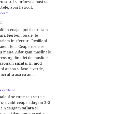
u sosul si brânza albastra.
tele, apoi fisticul.
.eva.ro
ii in coaja apoi ii curatam
buri. Fierbem ouale, le
taiem in sferturi. Rosiile si
taiem felii. Ceapa rosie se
u mana. Adaugam maslinele
ressing din ulei de masline,
 asezonam
salata
. In mod
si ansoa si fasole verde,
ici alta asa ca am...
a
verde
ala si se rupe sau se taie
. s-a calit ceapa adugam 2-3
aina.Adaugam
salata
si
e ... .Adaugam apa cat sa