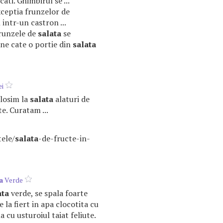
cati. Ghimbirul se ...
xceptia frunzelor de
 intr-un castron ...
Frunzele de
salata
se
pune cate o portie din
salata
i
folosim la
salata
alaturi de
te. Curatam ...
tele/
salata
-de-fructe-in-
a
Verde
ata
verde, se spala foarte
e la fiert in apa clocotita cu
 cu usturoiul taiat feliute.