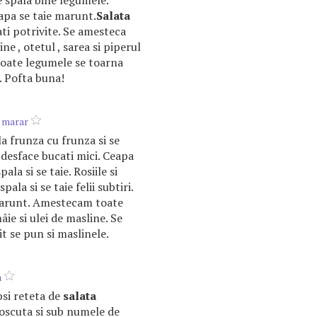
e spala bine legumele.
eapa se taie marunt.
Salata
ati potrivite. Se amesteca
ine , otetul , sarea si piperul
 toate legumele se toarna
. Pofta buna!
i marar
a frunza cu frunza si se
 desface bucati mici. Ceapa
pala si se taie. Rosiile si
spala si se taie felii subtiri.
 marunt. Amestecam toate
ie si ulei de masline. Se
sit se pun si maslinele.
a
ipsi reteta de
salata
oscuta si sub numele de