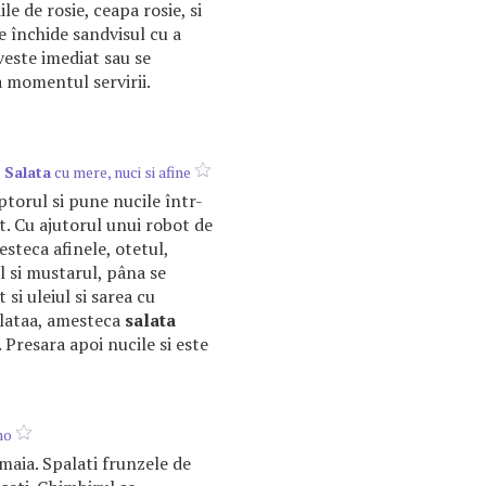
liile de rosie, ceapa rosie, si
e închide sandvisul cu a
veste imediat sau se
a momentul servirii.
:
Salata
cu mere, nuci si afine
ptorul si pune nucile într-
t. Cu ajutorul unui robot de
steca afinele, otetul,
l si mustarul, pâna se
si uleiul si sarea cu
alataa, amesteca
salata
. Presara apoi nucile si este
ho
lamaia. Spalati frunzele de