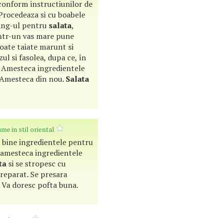
conform instructiunilor de
Procedeaza si cu boabele
esing-ul pentru
salata
,
ntr-un vas mare pune
oate taiate marunt si
l si fasolea, dupa ce, în
rs. Amesteca ingredientele
. Amesteca din nou.
Salata
me in stil oriental
 bine ingredientele pentru
 amesteca ingredientele
ta
si se stropesc cu
reparat. Se presara
e. Va doresc pofta buna.