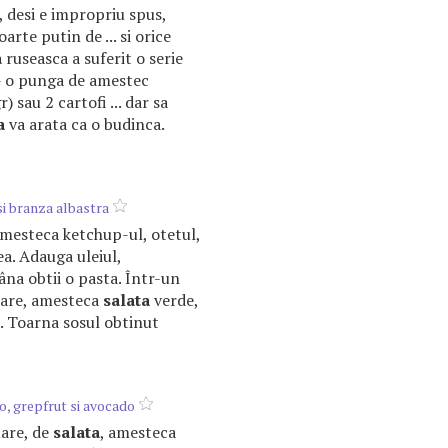
, desi e impropriu spus,
arte putin de ... si orice
a
ruseasca a suferit o serie
: - o punga de amestec
 sau 2 cartofi ... dar sa
a
va arata ca o budinca.
si branza albastra
amesteca ketchup-ul, otetul,
ea. Adauga uleiul,
na obtii o pasta. Într-un
mare, amesteca
salata
verde,
a. Toarna sosul obtinut
, grepfrut si avocado
are, de
salata
, amesteca