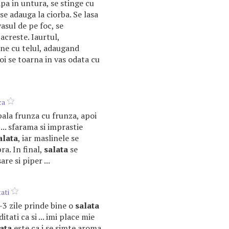
apa in untura, se stinge cu
 se adauga la ciorba. Se lasa
vasul de pe foc, se
 acreste. Iaurtul,
bine cu telul, adaugand
oi se toarna in vas odata cu
ca
pala frunza cu frunza, apoi
i ... sfarama si imprastie
alata
, iar maslinele se
ra. In final,
salata
se
e si piper ...
ati
 2-3 zile prinde bine o
salata
itati ca si ... imi place mie
ata
este ca i se simte aroma