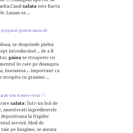
fiarba.Cand
salata
este fiarta
e. Lasam sa ...
 preparat pentru masa de
 a doua, se desprinde pielea
ept introducând ... de a fi
tor,
gaina
se stropeste cu
momentul în care pe deasupra
a, înseamna ... important ca
e stropita cu grasime ...
ta
de ton si mere verzi
arare
salata
: Într-un bol de
, amestecati ingredientele
 depoziteaza la frigider
tul servirii. Mod de
 taie pe lungime, se aseaza