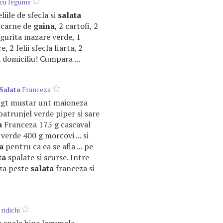
cu legume
eliile de sfecla si
salata
g carne de
gaina
, 2 cartofi, 2
ngurita mazare verde, 1
e, 2 felii sfecla fiarta, 2
a domiciliu! Cumpara ...
Salata
Franceza
2 lgt mustar unt maioneza
atrunjel verde piper si sare
a
Franceza 175 g cascaval
verde 400 g morcovi ... si
a
pentru ca ea se afla ... pe
ta
spalate si scurse. Intre
aza peste
salata
franceza si
ridichi