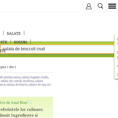
Inregistreaza
E
SALATE
ASTE
SOSURI
ITE
gina 1 din 1
eti pentru iarna
,
salata legume crude
,
,
salata de cartofi suedeza
,
salata
asca
,
salata de fructe
,
salata de rascovi
tos de Anul Nou!
referintele lor culinare.
busit Ingrediente si