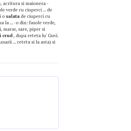
b, acritura si maioneza -
le verde cu ciuperci ... de
i o
salata
de ciuperci cu
 la ... -o din: fasole verde,
i, marar, sare, piper si
i
crud
, dupa reteta lu' Guvi.
arii ... reteta si la asta) si