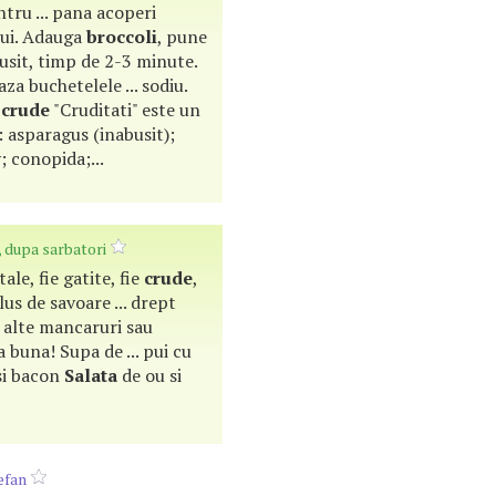
ntru ... pana acoperi
lui. Adauga
broccoli
, pune
abusit, timp de 2-3 minute.
aza buchetelele ... sodiu.
e
crude
"Cruditati" este un
: asparagus (inabusit);
; conopida;...
, dupa sarbatori
tale, fie gatite, fie
crude
,
us de savoare ... drept
 alte mancaruri sau
a buna! Supa de ... pui cu
i bacon
Salata
de ou si
efan