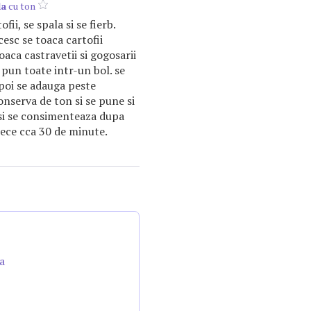
la
cu ton
fii, se spala si se fierb.
esc se toaca cartofii
oaca castravetii si gogosarii
 pun toate intr-un bol. se
apoi se adauga peste
onserva de ton si se pune si
 si se consimenteaza dupa
 rece cca 30 de minute.
a