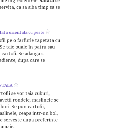
ame ingredientele.
Salata
se
servita, ca sa aiba timp sa se
lata
orientala
cu peste
fii pe o farfurie tapetata cu
Se taie ouale în patru sau
cartofi. Se adauga si
rediente, dupa care se
NTALA
ofii se vor taia cuburi,
avetii rondele, maslinele se
buri. Se pun cartofii,
aslinele, ceapa intr-un bol,
 Se serveste dupa preferinte
lamaie.