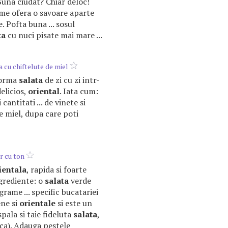
 Suna ciudat? Chiar deloc!
gume ofera o savoare aparte
. Pofta buna ... sosul
ta
cu nuci pisate mai mare ...
 cu chiftelute de miel
sforma
salata
de zi cu zi intr-
elicios,
oriental
. Iata cum:
cantitati ... de vinete si
e miel, dupa care poti
r cu ton
ientala
, rapida si foarte
grediente: o
salata
verde
rame ... specific bucatariei
ene si
orientale
si este un
spala si taie fideluta
salata
,
faca). Adauga pestele