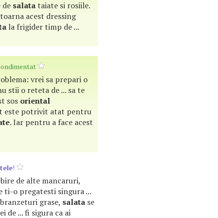
e de
salata
taiate si rosiile.
. toarna acest dressing
ta
la frigider timp de ...
ondimentat
problema: vrei sa prepari o
nu stii o reteta de ... sa te
st sos
oriental
 este potrivit atat pentru
ate
. Iar pentru a face acest
tele
!
sebire de alte mancaruri,
 ti-o pregatesti singura ...
u branzeturi grase,
salata
se
i de ... fi sigura ca ai