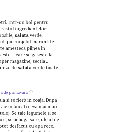
etri. Intr-un bol pentru
restul ingredientelor:
rosiile,
salata
verde,
rul, patrunjelul maruntite.
ate amesteca piinea in
veste ... care se gaseste la
uper magazine, sectia ...
frunze de
salata
verde taiate
la
de primavara
ala si se fierb in coaja. Dupa
 taie in bucati ceva mai mari
ele). Se taie legumele si se
uri, se adauga sare, uleiul de
otet desfacut cu apa rece.