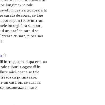
 (pe lungime).Se taie
avetii murati si gogosarii la
se curata de coaja , se taie
 apoi se pun toate intr-un
nele intregi fara samburi,
 si un praf de sare si se
leteaza cu sare, piper sau
e.
la
fii intregi, apoi dupa ce s-au
 taie cuburi. Gogosarii in
eliute mici, ceapa se taie
e freaca cu putina sare.
tr-un castron, se adauga
 se asezoneaza cu sare.