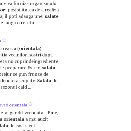
are va furniza organismului
lor
: posibilitatea de a realiza
a, il poti adauga unei
salate
 Pe langa o reteta...
n
areasca (
orientala
)
ntia vecinilor nostri dupa
teta nu cuprindeingrediente
d de preparare Este o
salata
mprejur se pun frunze de
i deoua rascopate.
Salata
de
sezonul cald ...
aveti
orientala
 te-ai gandit vreodata... Bine,
ta
orientala
a mai auzit
lata
de castraveti