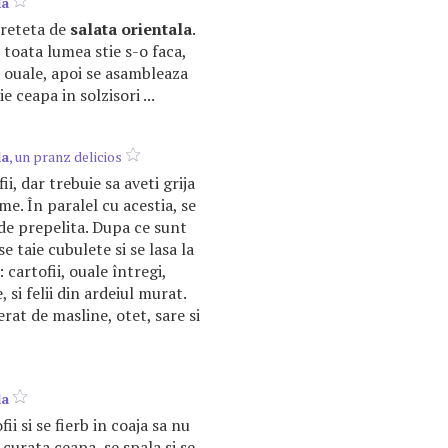
la
 reteta de
salata
orientala
.
 toata lumea stie s-o faca,
si ouale, apoi se asambleaza
aie ceapa in solzisori ...
la
, un pranz delicios
ii, dar trebuie sa aveti grija
me. În paralel cu acestia, se
 de prepelita. Dupa ce sunt
se taie cubulete si se lasa la
 cartofii, ouale întregi,
 si felii din ardeiul murat.
rat de masline, otet, sare si
la
ii si se fierb in coaja sa nu
curata ceapa, se spala si se