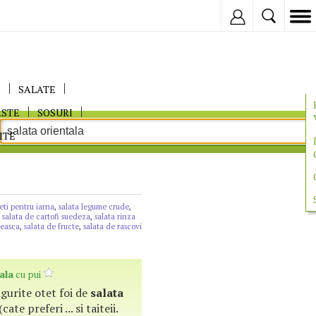
Inregistreaza
E
SALATE
ASTE
SOSURI
ITE
eti pentru iarna
,
salata legume crude
,
,
salata de cartofi suedeza
,
salata rinza
reasca
,
salata de fructe
,
salata de rascovi
ala
cu pui
ingurite otet foi de
salata
(cate preferi ... si taiteii.