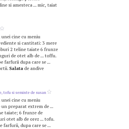
ine si amesteca ... mic, taiat
a unei cine cu meniu
rediente si cantitati: 3 mere
cuburi 2 teline taiate 6 frunze
nguri de otet alb de ... toffu.
e farfurii dupa care se ...
rtii.
Salata
de andive
, tofu si seminte de susan
a unei cine cu meniu
e un preparat extrem de ...
ne taiate; 6 frunze de
uri otet alb de orez ... tofu.
 farfurii, dupa care se ...