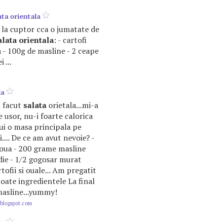
ata
orientala
asa la cuptor cca o jumatate de
alata
orientala
: - cartofi
a - 100g de masline - 2 ceape
 ...
la
 facut
salata
orietala...mi-a
e usor, nu-i foarte calorica
cui o masa principala pe
i.... De ce am avut nevoie? -
 oua - 200 grame masline
ie - 1/2 gogosar murat
ofii si ouale... Am pregatit
oate ingredientele La final
 masline...yummy!
.blogspot.com