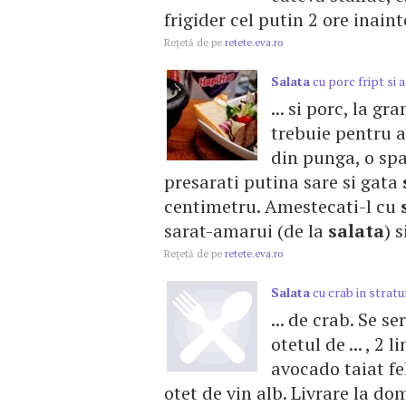
frigider cel putin 2 ore inain
Reţetă de pe
retete.eva.ro
Salata
cu porc fript si a
... si porc, la gr
trebuie pentru 
din punga, o spal
presarati putina sare si gata
centimetru. Amestecati-l cu
sarat-amarui (de la
salata
) 
Reţetă de pe
retete.eva.ro
Salata
cu crab in stratu
... de crab. Se s
otetul de ... , 2
avocado taiat fe
otet de vin alb. Livrare la do