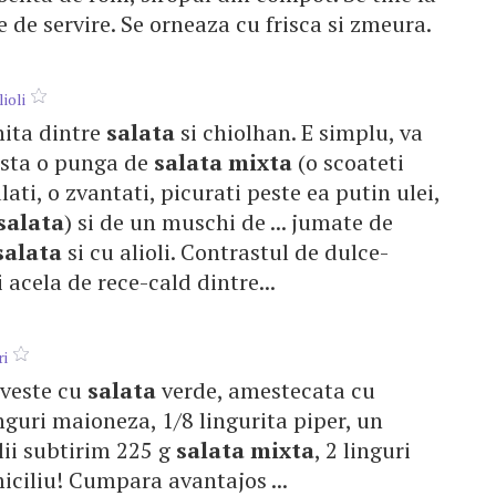
te de servire. Se orneaza cu frisca si zmeura.
lioli
anita dintre
salata
si chiolhan. E simplu, va
asta o punga de
salata
mixta
(o scoateti
ati, o zvantati, picurati peste ea putin ulei,
salata
) si de un muschi de ... jumate de
salata
si cu alioli. Contrastul de dulce-
si acela de rece-cald dintre...
ri
erveste cu
salata
verde, amestecata cu
 linguri maioneza, 1/8 lingurita piper, un
lii subtirim 225 g
salata
mixta
, 2 linguri
miciliu! Cumpara avantajos ...