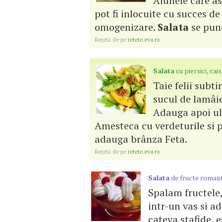
Alunele care a
pot fi inlocuite cu succes de
omogenizare.
Salata
se pune
Reţetă de pe
retete.eva.ro
Salata
cu piersici, cai
Taie felii subti
sucul de lamâie
Adauga apoi ul
Amesteca cu verdeturile si p
adauga brânza Feta.
Reţetă de pe
retete.eva.ro
Salata
de fructe roman
Spalam fructele,
intr-un vas si 
cateva stafide, 