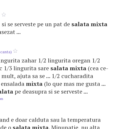
e
e, si se serveste pe un pat de
salata
mixta
sezat ...
canta)
lingurita zahar 1/2 lingurita oregan 1/2
c 1/3 lingurita sare
salata
mixta
(cea ce-
mult, ajuta sa se ... 1/2 cucharadita
l ensalada
mixta
(lo que mas me gusta ...
alata
pe deasupra si se serveste ...
com
cand e doar calduta sau la temperatura
 de o
salata
mixta
. Minunatie, nu alta