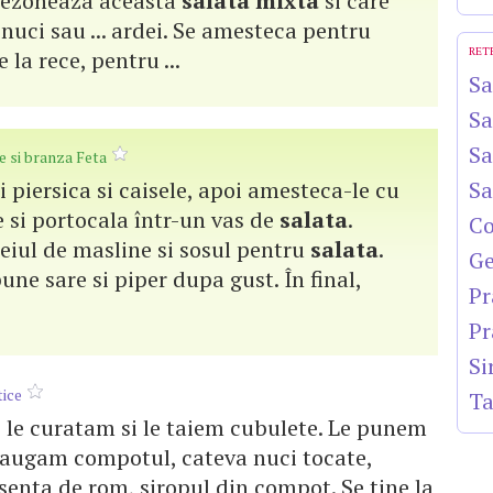
sezoneaza aceasta
salata
mixta
si care
 nuci sau ... ardei. Se amesteca pentru
RET
 la rece, pentru ...
Sa
Sa
Sa
se si branza Feta
ri piersica si caisele, apoi amesteca-le cu
Sa
 si portocala într-un vas de
salata
.
Co
eiul de masline si sosul pentru
salata
.
Ge
une sare si piper dupa gust. În final,
Pr
Pr
Si
tice
Ta
 le curatam si le taiem cubulete. Le punem
adaugam compotul, cateva nuci tocate,
esenta de rom, siropul din compot. Se tine la