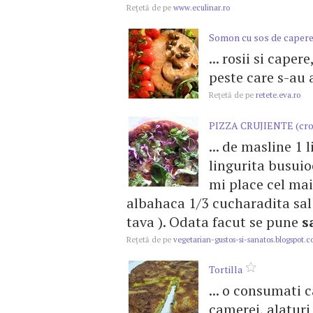
Reţetă de pe
www.eculinar.ro
Somon cu sos de caper
... rosii si caper
peste care s-au a
Reţetă de pe
retete.eva.ro
PIZZA CRUJIENTE (cro
... de masline 1 
lingurita busuio
mi place cel mai 
albahaca 1/3 cucharadita sa
tava ). Odata facut se pune
s
Reţetă de pe
vegetarian-gustos-si-sanatos.blogspot.
Tortilla
... o consumati 
camerei, alaturi