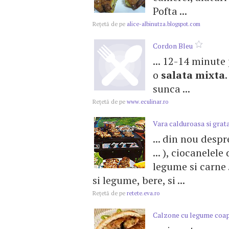
Pofta ...
Reţetă de pe
alice-albinutza.blogspot.com
Cordon Bleu
... 12-14 minute
o
salata
mixta
sunca ...
Reţetă de pe
www.eculinar.ro
Vara calduroasa si grat
... din nou despr
... ), ciocanelele
legume si carne .
si legume, bere, si ...
Reţetă de pe
retete.eva.ro
Calzone cu legume coa