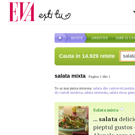
Carieră
pe măsură ce înaintezi î
Actualitate
RETETE
APERITIVE
SUPE SI CI
Cauta in 14.929 retete
salata mixta
Pagina 1 din 1
Te-ar mai putea interesa:
salata din castraveti pentru
de cartofi suedeza
,
salata orientala
,
salata rinza gain
Salata
mixta
...
salata
delici
pieptul gustos -