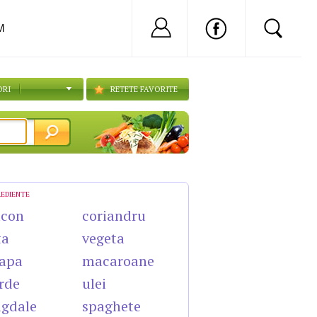
Nu ai cont?
Inregistreaza-
M
ORI
RETETE FAVORITE
REDIENTE
acon
coriandru
ta
vegeta
apa
macaroane
rde
ulei
gdale
spaghete