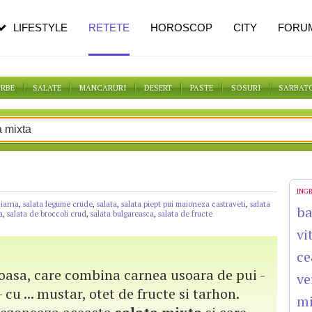
n vârstă
de dureroasă este investigația
LIFESTYLE
RETETE
HOROSCOP
CITY
FORU
ORBE
SALATE
MANCARURI
DESERT
PASTE
SOSURI
SARBAT
ING
 iarna
,
salata legume crude
,
salata
,
salata piept pui maioneza castraveti
,
salata
b
a
,
salata de broccoli crud
,
salata bulgareasca
,
salata de fructe
vi
ce
oasa, care combina carnea usoara de pui -
ve
 cu ... mustar, otet de fructe si tarhon.
mi