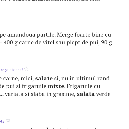
 pe amandoua partile. Merge foarte bine cu
. - 400 g carne de vitel sau piept de pui, 90 g
are gustoase!
e carne, mici,
salate
si, nu in ultimul rand
 de pui si frigaruile
mixte
. Frigaruile cu
.. variata si slaba in grasime,
salata
verde
pte