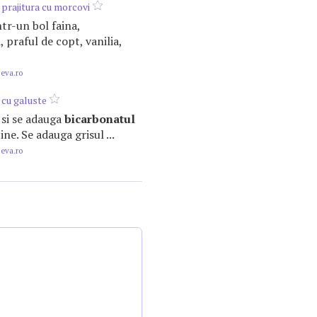
 prajitura cu morcovi
ntr-un bol faina,
l
, praful de copt, vanilia,
.eva.ro
cu galuste
e si se adauga
bicarbonatul
e. Se adauga grisul ...
.eva.ro