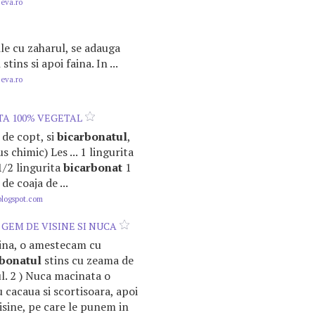
.eva.ro
ile cu zaharul, se adauga
l
stins si apoi faina. In ...
.eva.ro
TA 100% VEGETAL
l de copt, si
bicarbonatul
,
s chimic) Les ... 1 lingurita
1/2 lingurita
bicarbonat
1
de coaja de ...
blogspot.com
 GEM DE VISINE SI NUCA
ina, o amestecam cu
rbonatul
stins cu zeama de
ul. 2 ) Nuca macinata o
cacaua si scortisoara, apoi
visine, pe care le punem in