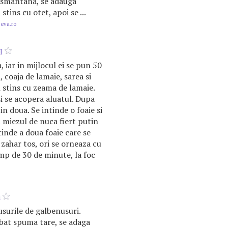
 o smantana, se adauga
l
stins cu otet, apoi se ...
.eva.ro
I
, iar in mijlocul ei se pun 50
l, coaja de lamaie, sarea si
l
stins cu zeama de lamaie.
i se acopera aluatul. Dupa
n doua. Se intinde o foaie si
u miezul de nuca fiert putin
tinde a doua foaie care se
 zahar tos, ori se orneaza cu
imp de 30 de minute, la foc
i
usurile de galbenusuri.
 bat spuma tare, se adaga