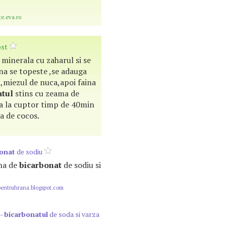
te.eva.ro
ost
minerala cu zaharul si se
na se topeste ,se adauga
,miezul de nuca,apoi faina
atul
stins cu zeama de
 da la cuptor timp de 40min
a de cocos.
onat
de sodiu
una de
bicarbonat
de sodiu si
pentruhrana.blogspot.com
 -
bicarbonatul
de soda si varza