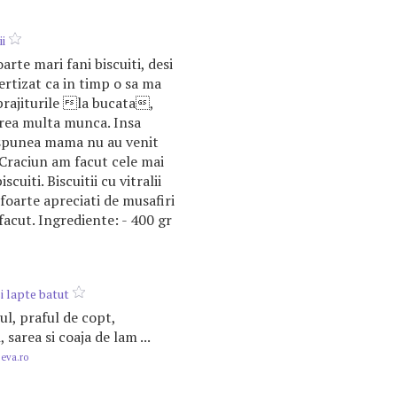
ii
rte mari fani biscuiti, desi
tizat ca in timp o sa ma
 prajiturile la bucata,
rea multa munca. Insa
 spunea mama nu au venit
e Craciun am facut cele mai
scuiti. Biscuitii cu vitralii
 foarte apreciati de musafiri
facut. Ingrediente: - 400 gr
si lapte batut
rul, praful de copt,
l
, sarea si coaja de lam ...
.eva.ro