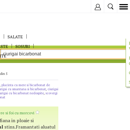
Inregistreaza
E
SALATE
ASTE
SOSURI
ITE
 din 5
,
placinta cu mere si bicarbonat de
urigai cu smantana si bicarbonat
,
ciurigai
iurigai cu bicarbonat nedospite
,
scovergi
onat
re si foi cu morcovi
 fiana in ploaie si
ul
stins.Framantati aluatul