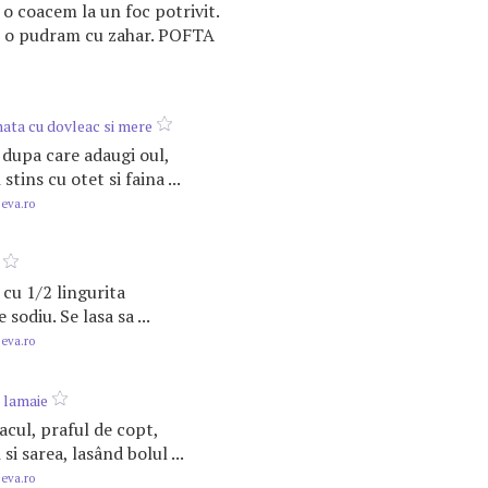
 o coacem la un foc potrivit.
si o pudram cu zahar. POFTA
nata cu dovleac si mere
, dupa care adaugi oul,
l
stins cu otet si faina ...
.eva.ro
, cu 1/2 lingurita
 sodiu. Se lasa sa ...
.eva.ro
i lamaie
macul, praful de copt,
l
si sarea, lasând bolul ...
.eva.ro