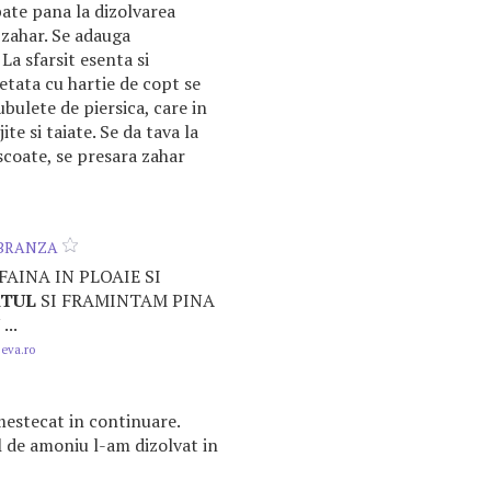
bate pana la dizolvarea
 zahar. Se adauga
 La sfarsit esenta si
petata cu hartie de copt se
bulete de piersica, care in
ite si taiate. Se da tava la
scoate, se presara zahar
 BRANZA
FAINA IN PLOAIE SI
TUL
SI FRAMINTAM PINA
..
.eva.ro
amestecat in continuare.
l
de amoniu l-am dizolvat in