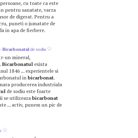
persoane, cu toate ca este
n pentru sanatate, varza
usor de digerat. Pentru a
ucru, puneti o jumatate de
a in apa de fierbere.
 -
Bicarbonatul
de sodiu
ntr-un mineral,
.
Bicarbonatul
exista
ul 1846 ... experientele si
arbonatul in
bicarbonat
.
emara producerea industriala
tul
de sodiu este foarte
rii se utilizeaza
bicarbonat
te ... activ, punem un pic de
e