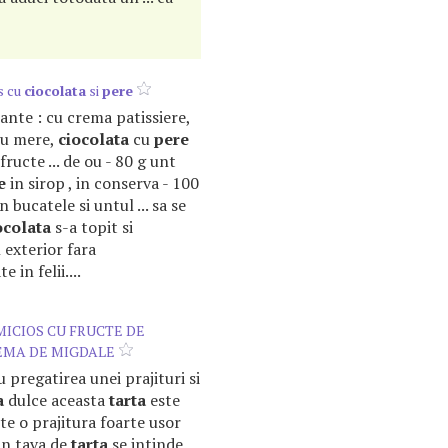
s cu
ciocolata
si
pere
riante : cu crema patissiere,
cu mere,
ciocolata
cu
pere
fructe ... de ou - 80 g unt
e
in sirop , in conserva - 100
n bucatele si untul ... sa se
ocolata
s-a topit si
 exterior fara
e in felii....
ICIOS CU FRUCTE DE
EMA DE MIGDALE
u pregatirea unei prajituri si
a
dulce aceasta
tarta
este
te o prajitura foarte usor
 In tava de
tarta
se intinde