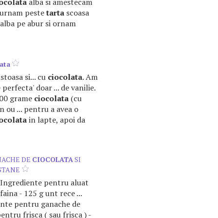
ocolata
alba si amestecam
 o turnam peste
tarta
scoasa
alba pe abur si ornam
lata
ustoasa si... cu
ciocolata
. Am
perfecta' doar ... de vanilie.
200 grame
ciocolata
(cu
 ou ... pentru a avea o
ocolata
in lapte, apoi da
NACHE DE
CIOCOLATA
SI
STANE
. Ingrediente pentru aluat
 faina - 125 g unt rece ...
ente pentru ganache de
ntru frisca ( sau frisca ) -