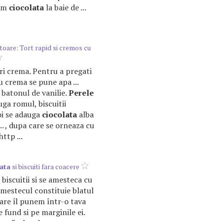
pim
ciocolata
la baie de ...
toare: Tort rapid si cremos cu
ari crema. Pentru a pregati
 crema se pune apa ...
 batonul de vanilie.
Perele
auga romul, biscuitii
oi se adauga
ciocolata
alba
.. , dupa care se orneaza cu
ttp ...
lata
si biscuiti fara coacere
biscuitii si se amesteca cu
Amestecul constituie blatul
care îl punem într-o tava
 fund si pe marginile ei.