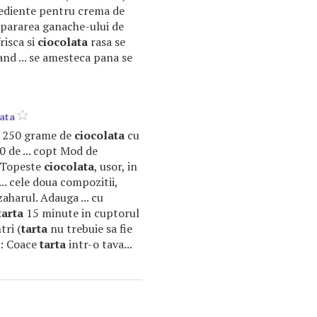
ediente pentru crema de
repararea ganache-ului de
risca si
ciocolata
rasa se
and ... se amesteca pana se
lata
ti: 250 grame de
ciocolata
cu
 de ... copt Mod de
. Topeste
ciocolata
, usor, in
... cele doua compozitii,
zaharul. Adauga ... cu
tarta
15 minute in cuptorul
tri (
tarta
nu trebuie sa fie
o : Coace
tarta
intr-o tava...