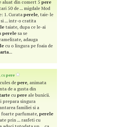
 de aluat din comert 5
pere
tari 50 de ... migdale Mod
e: 1. Curata
perele
, taie-le
i ... intr-o cratita
le
taiate, dupa ce le-ai
sa
perele
sa se
caramelizate, adauga
le
cu o lingura pe foaia de
tarta
...
, cu
pere
la cules de
pere
, animata
nta de a gusta din
tarte
cu
pere
ale bunicii.
i prepara singura
antarea familiei si a
si foarte parfumate,
perele
e prin ... rasfeti cu
a aduci totodata un ... ca