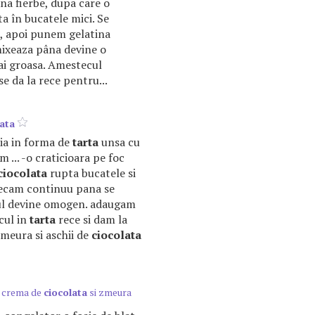
na fierbe, dupa care o
a în bucatele mici. Se
, apoi punem gelatina
mixeaza pâna devine o
i groasa. Amestecul
se da la rece pentru...
lata
aia in forma de
tarta
unsa cu
m ... -o craticioara pe foc
ciocolata
rupta bucatele si
tecam continuu pana se
ul devine omogen. adaugam
cul in
tarta
rece si dam la
 zmeura si aschii de
ciocolata
u crema de
ciocolata
si zmeura