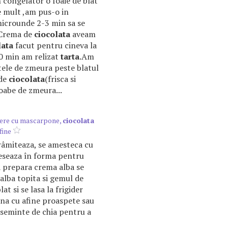
congelator o foaie de blat
 mult ,am pus-o in
icrounde 2-3 min sa se
.Crema de
ciocolata
aveam
lata
facut pentru cineva la
0 min am relizat
tarta
.Am
tele de zmeura peste blatul
 de
ciocolata
(frisca si
oabe de zmeura...
cere cu mascarpone,
ciocolata
fine
arâmiteaza, se amesteca cu
reseaza în forma pentru
a prepara crema alba se
alba topita si gemul de
at si se lasa la frigider
rna cu afine proaspete sau
seminte de chia pentru a