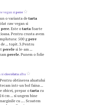
aw vegan si
pere
opun o varianta de
tarta
blat raw vegan si
e
pere
. Este o
tarta
foarte
tioasa. Pentru crusta avem
 umplutura: 500 g
pere
de ... topit. 3.Pentru
it
perele
si le-am ...
ezam
perele
. Punem o folie
 si
ciocolata
alba
a. Pentru obtinerea aluatului
ecam intr-un bol faina ...
De obicei, prepar o
tarta
cu
24 cm ... si ungem bine
arginile cu ... . Scoatem