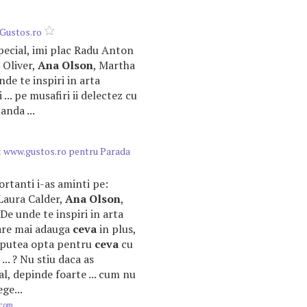
 Gustos.ro
special, imi plac Radu Anton
 Oliver,
Ana
Olson
, Martha
de te inspiri in arta
 ... pe musafiri ii delectez cu
anda ...
t www.gustos.ro pentru Parada
portanti i-as aminti pe:
 Laura Calder,
Ana
Olson
,
De unde te inspiri in arta
iecare mai adauga
ceva
in plus,
as putea opta pentru
ceva
cu
... ? Nu stiu daca as
l, depinde foarte ... cum nu
ge...
.com