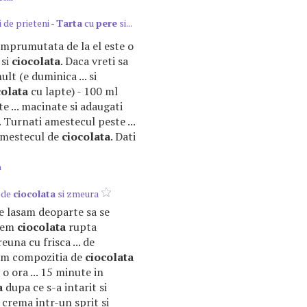
 de prieteni -
Tarta
cu
pere
si...
ta imprumutata de la el este o
si
ciocolata
. Daca vreti sa
ult (e duminica ... si
colata
cu lapte) - 100 ml
e ... macinate si adaugati
. Turnati amestecul peste ...
amestecul de
ciocolata
. Dati
m
 de
ciocolata
si zmeura
le lasam deoparte sa se
unem
ciocolata
rupta
una cu frisca ... de
am compozitia de
ciocolata
o ora ... 15 minute in
a
dupa ce s-a intarit si
crema intr-un sprit si