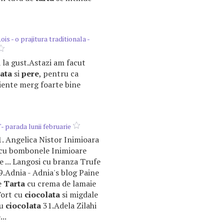
is - o prajitura traditionala -
a la gust.Astazi am facut
lata
si
pere
, pentru ca
iente merg foarte bine
 parada lunii februarie
! 1. Angelica Nistor Inimioara
cu bombonele Inimioare
e ... Langosi cu branza Trufe
9.Adnia - Adnia's blog Paine
e
Tarta
cu crema de lamaie
Tort cu
ciocolata
si migdale
cu
ciocolata
31.Adela Zilahi
..