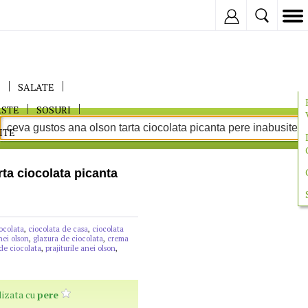
Inregistreaza
E
SALATE
ASTE
SOSURI
ITE
ta ciocolata picanta
iocolata
,
ciocolata de casa
,
ciocolata
nei olson
,
glazura de ciocolata
,
crema
de ciocolata
,
prajiturile anei olson
,
izata cu
pere