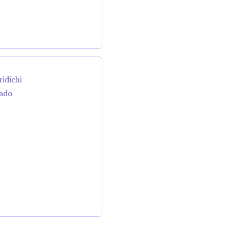
ridichi
cado