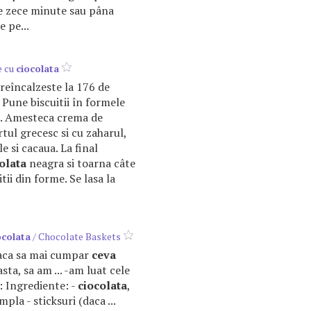
e zece minute sau pâna
 pe...
e cu
ciocolata
reîncalzeste la 176 de
 Pune biscuitii în formele
e. Amesteca crema de
tul grecesc si cu zaharul,
 si cacaua. La final
olata
neagra si toarna câte
ii din forme. Se lasa la
ocolata
/ Chocolate Baskets
daca sa mai cumpar
ceva
asta, sa am ... -am luat cele
: Ingrediente: -
ciocolata
,
mpla - sticksuri (daca ...