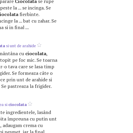
eparare
Ciocolata
se rupe
peste la ... se incinga. Se
iocolata
fierbinte.
cinge la ... bat cu zahar. Se
a si in final ...
ata
si unt de arahide
smântâna cu
ciocolata
,
 topit pe foc mic. Se toarna
r-o tava care se lasa timp
igider. Se formeaza câte o
ce prin unt de arahide si
Se pastreaza la frigider.
ea si
ciocolata
ate ingredientele, lasând
ita împreuna cu putin unt
t, adaugam crema cu
oi pesmet, iar la final ...