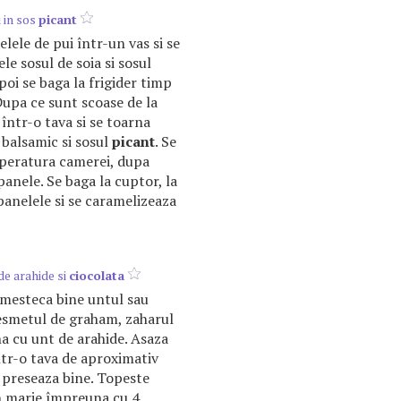
 in sos
picant
lele de pui într-un vas si se
le sosul de soia si sosul
poi se baga la frigider timp
Dupa ce sunt scoase de la
 într-o tava si se toarna
 balsamic si sosul
picant
. Se
mperatura camerei, dupa
panele. Se baga la cuptor, la
anelele si se caramelizeaza
de arahide si
ciocolata
amesteca bine untul sau
esmetul de graham, zaharul
na cu unt de arahide. Asaza
tr-o tava de aproximativ
i preseaza bine. Topeste
n marie împreuna cu 4