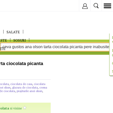
Inregistreaza
E
SALATE
ASTE
SOSURI
ITE
ta ciocolata picanta
iocolata
,
ciocolata de casa
,
ciocolata
nei olson
,
glazura de ciocolata
,
crema
de ciocolata
,
prajiturile anei olson
,
colata
si visine