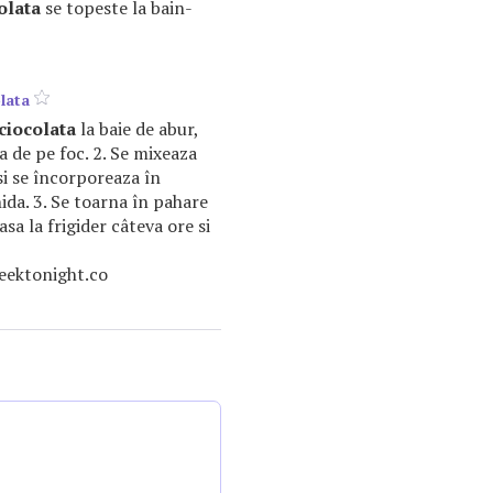
olata
se topeste la bain-
lata
ciocolata
la baie de abur,
a de pe foc. 2. Se mixeaza
 si se încorporeaza în
ida. 3. Se toarna în pahare
asa la frigider câteva ore si
ektonight.co