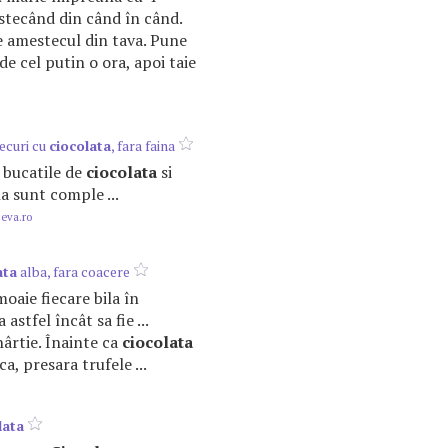
estecând din când în când.
 amestecul din tava. Pune
 de cel putin o ora, apoi taie
ecuri cu
ciocolata
, fara faina
si bucatile de
ciocolata
si
 sunt comple ...
.eva.ro
ata
alba, fara coacere
nmoaie fiecare bila în
 astfel încât sa fie ...
hârtie. Înainte ca
ciocolata
ca, presara trufele ...
lata