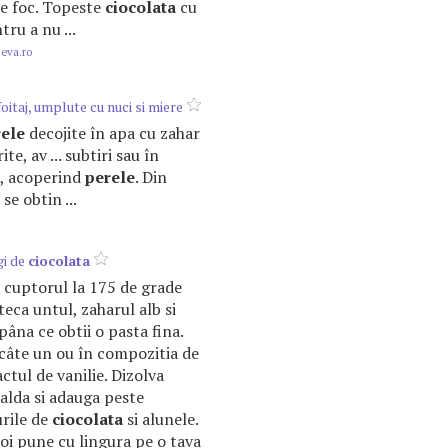
 pe foc. Topeste
ciocolata
cu
ru a nu ...
.eva.ro
oitaj, umplute cu nuci si miere
ele
decojite în apa cu zahar
te, av ... subtiri sau în
e, acoperind
perele
. Din
se obtin ...
gi de
ciocolata
 cuptorul la 175 de grade
eca untul, zaharul alb si
âna ce obtii o pasta fina.
câte un ou în compozitia de
ctul de vanilie. Dizolva
alda si adauga peste
urile de
ciocolata
si alunele.
i pune cu lingura pe o tava