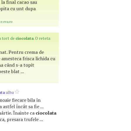
 la final cacao sau
pita cu unt dupa
.
te.eva.ro
u tort de
ciocolata
. O reteta
rnat. Pentru crema de
 amesteca frisca lichida cu
âna când s-a topit
este blat ...
ata
alba
nmoaie fiecare bila în
 astfel încât sa fie ...
hârtie. Înainte ca
ciocolata
ca, presara trufele ...