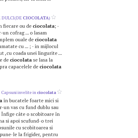
 DULCI(DE
CIOCOLATA
)
in fiecare ou de
ciocolata
; -
-un cofrag ... o lasam
umplem ouale de
ciocolata
matate cu ... ; - in mijlocul
 ,cu coada unei lingurite ...
le de
ciocolata
se lasa la
upra capacelele de
ciocolata
 Capsuni invelite in
ciocolata
a
în bucatele foarte mici si
r-un vas cu fund dublu sau
 Înfige câte o scobitoare în
na si apoi scufund-o trei
psunile cu scobitoarea si
 pune-le la frigider, pentru