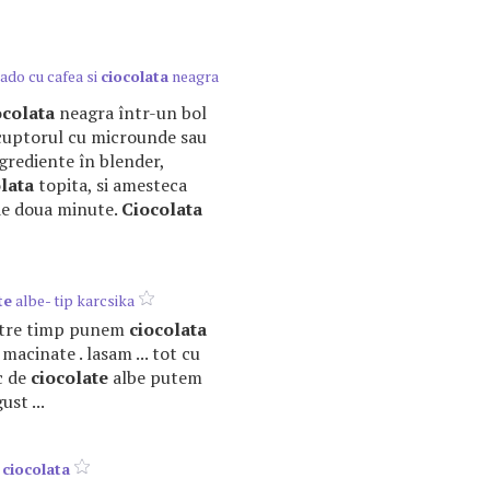
do cu cafea si
ciocolata
neagra
ocolata
neagra într-un bol
 cuptorul cu microunde sau
ingrediente în blender,
lata
topita, si amesteca
 de doua minute.
Ciocolata
te
albe- tip karcsika
intre timp punem
ciocolata
 macinate . lasam ... tot cu
c de
ciocolate
albe putem
st ...
i
ciocolata