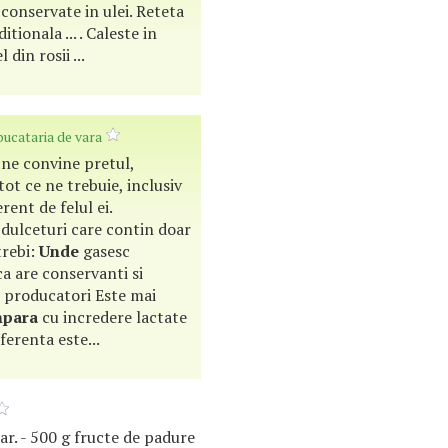
 conservate in ulei. Reteta
itionala ... . Caleste in
 din rosii ...
ucataria de vara
a ne convine pretul,
tot ce ne trebuie, inclusiv
erent de felul ei.
dulceturi care contin doar
trebi:
Unde
gasesc
 ca are conservanti si
a producatori Este mai
para
cu incredere lactate
ferenta este...
har. - 500 g fructe de padure