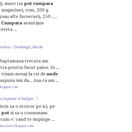
gi, mure (se
pot
cumpara
 magazine), rom, 200 g
sau alte fursecuri), 250 ... ,
!
Cumpara
avantajos
eteta ...
brutar / Domingo, dia de
i. Saptamana trecuta am
tra pentru facut paine. In ...
m trimis mesaj la cei de
unde
aspuns imi da... Asa ca am ...
blogspot.com
cu legume si bulgur
decis sa o strecor pe ici, pe
e
pot
si sa o consumam
ti cum e: cand te impinge ...
ucatarie.blogspot.com