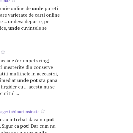
 buna?
librarie online de
unde
puteti
re varietate de carti online
e ... undeva departe, pe
ice,
unde
cuvintele se
 speciale (crumpets ring)
i mesterite din conserve
atiti muffinele in aceeasi zi,
r imediat
unde
pot
sta pana
 firgider cu ... acesta nu se
utitul ...
ge: tablouri insiruite
i m-au intrebat daca nu
pot
. Sigur ca
pot
! Dar cum nu
plesesc cu prea multe ...