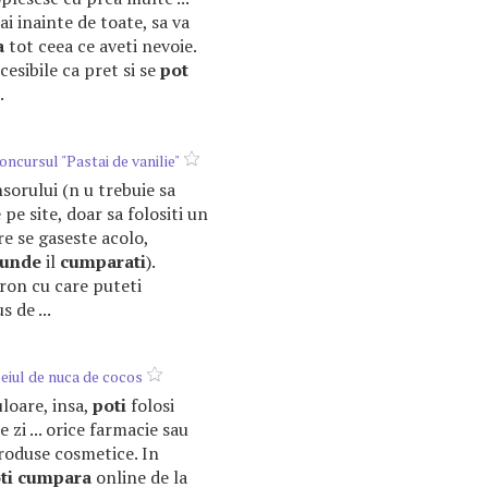
i inainte de toate, sa va
a
tot ceea ce aveti nevoie.
cesibile ca pret si se
pot
.
ncursul "Pastai de vanilie"
onsorului (n u trebuie sa
 pe site, doar sa folositi un
re se gaseste acolo,
unde
il
cumparati
).
 ron cu care puteti
 de ...
eiul de nuca de cocos
uloare, insa,
poti
folosi
e zi ... orice farmacie sau
roduse cosmetice. In
ti
cumpara
online de la