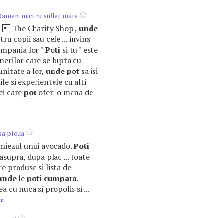
Oameni mici cu suflet mare
uj  The Charity Shop ,
unde
ru copii sau cele ... invins
ampania lor "
Poti
si tu " este
tinerilor care se lupta cu
nitate a lor,
unde
pot
sa isi
le si experientele cu alti
cei care
pot
oferi o mana de
sa ploua
u miezul unui avocado.
Poti
asupra, dupa plac ... toate
re produse si lista de
unde
le
poti
cumpara
.
cu nuca si propolis si ...
om