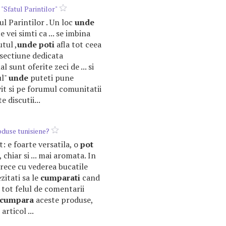
: "Sfatul Parintilor"
ul Parintilor . Un loc
unde
 vei simti ca ... se imbina
utul ,
unde
poti
afla tot ceea
 o sectiune dedicata
 sunt oferite zeci de ... si
ul"
unde
puteti pune
invit si pe forumul comunitatii
 discutii...
duse tunisiene?
lt: e foarte versatila, o
pot
, chiar si ... mai aromata. In
rece cu vederea bucatile
ezitati sa le
cumparati
cand
t tot felul de comentarii
cumpara
aceste produse,
rticol ...