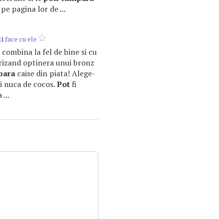
 pe pagina lor de ...
i
face cu ele
combina la fel de bine si cu
vorizand optinera unui bronz
para
caise din piata! Alege-
l si nuca de cocos.
Pot
fi
...
a