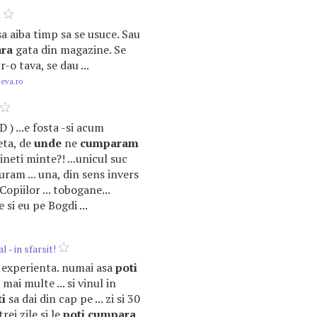
t
 sa aiba timp sa se usuce. Sau
ra
gata din magazine. Se
r-o tava, se dau ...
.eva.ro
:D ) ...e fosta -si acum
eta, de
unde
ne
cumparam
tineti minte?! ...unicul suc
uram ... una, din sens invers
Copiilor ... tobogane...
 si eu pe Bogdi ...
 - in sfarsit!
ia experienta. numai asa
poti
mai multe ... si vinul in
ti
sa dai din cap pe ... zi si 30
rei zile si le
poti
cumpara