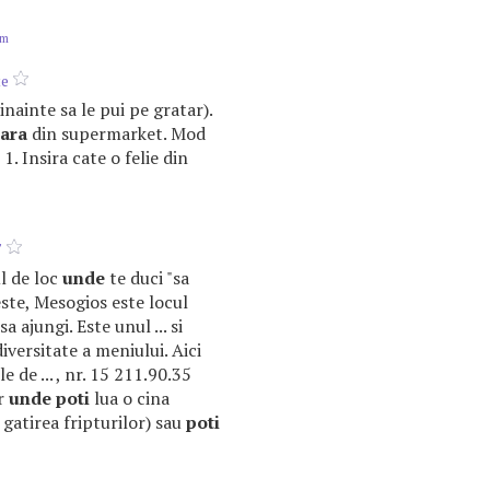
om
te
 inainte sa le pui pe gratar).
ara
din supermarket. Mod
1. Insira cate o felie din
"
ul de loc
unde
te duci "sa
 peste, Mesogios este locul
a ajungi. Este unul ... si
iversitate a meniului. Aici
 de ... , nr. 15 211.90.35
ar
unde
poti
lua o cina
n gatirea fripturilor) sau
poti