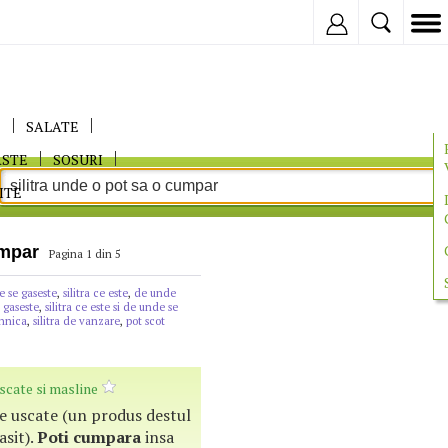
Inregistreaza
E
SALATE
ASTE
SOSURI
ITE
umpar
Pagina 1 din 5
de se gaseste
,
silitra ce este
,
de unde
e gaseste
,
silitra ce este si de unde se
ehnica
,
silitra de vanzare
,
pot scot
uscate si masline
ile uscate (un produs destul
asit).
Poti
cumpara
insa