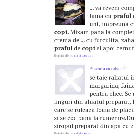
... va reveni c
faina cu
praful
unt, impreuna cu
copt
. Mixam pana la comple
crema de ... cu furculita, zah
praful
de
copt
si apoi cernuta
Reţetă de pe
retete.eva.ro
Placinta cu rahat
se taie rahatul i
margarina, faina
pentru chec. Se 
linguri din aluatul preparat,
care se ruleaza foaia de placi
si se coc pana la rumenire.Du
siropul preparat din apa cu z
Reţetă de pe
retete.eva.ro