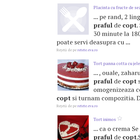
Placinta cu fructe de s
... pe rand, 2 li
praful
de
copt
.
30 minute la 180
poate servi deasupra cu ...
Reţetă de pe
retete.eva.ro
Tort panna cotta cu jel
... , ouale, zaha
praful
de
copt
s
omogenizeaza com
copt
si turnam compozitia. Da
Reţetă de pe
retete.eva.ro
Tort inimos
... ca o crema S
praful
de
copt
.