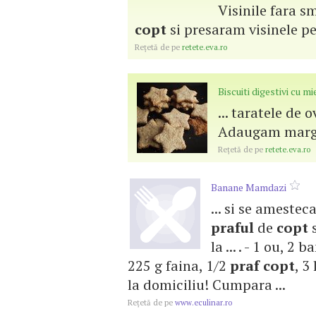
Visinile fara s
copt
si presaram visinele pe 
Reţetă de pe
retete.eva.ro
Biscuiti digestivi cu mi
... taratele de 
Adaugam margar
Reţetă de pe
retete.eva.ro
Banane Mamdazi
... si se amestec
praful
de
copt
s
la ... . - 1 ou, 
225 g faina, 1/2
praf
copt
, 3
la domiciliu! Cumpara ...
Reţetă de pe
www.eculinar.ro