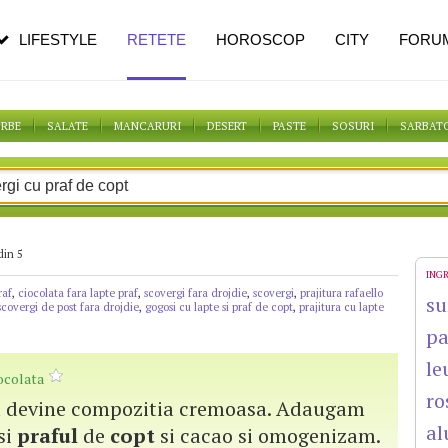
n vârstă
de dureroasă este investigația
LIFESTYLE
RETETE
HOROSCOP
CITY
FORU
ORBE
SALATE
MANCARURI
DESERT
PASTE
SOSURI
SARBAT
din 5
ING
raf
,
ciocolata fara lapte praf
,
scovergi fara drojdie
,
scovergi
,
prajitura rafaello
su
scovergi de post fara drojdie
,
gogosi cu lapte si praf de copt
,
prajitura cu lapte
p
le
iocolata
ro
na devine compozitia cremoasa. Adaugam
al
si
praful
de
copt
si cacao si omogenizam.