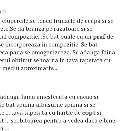
i
ciupercile,se toaca frunzele de ceapa si se
lete.Se da branza pe razatoare si se
tul compozitiei .Se bat ouale cu un
praf
de
se incorporeaza in compozitie. Se bat
teca pana se omogenizeaza. Se adauga faina
cul obtinut se toarna in tava tapetata cu
c mediu aproximativ...
e adauga faina amestecata cu cacao si
Se bat spuma albusurile spuma si se
e ... tava tapetata cu hartie de
copt
si
t ... scobitoarea pentru a vedea daca e bine
 ...