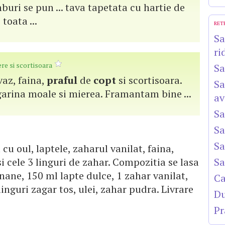
mburi se pun ... tava tapetata cu hartie de
toata ...
RET
Sa
ri
ere si scortisoara
Sa
ovaz, faina,
praful
de
copt
si scortisoara.
Sa
ina moale si mierea. Framantam bine ...
av
Sa
Sa
Sa
a cu oul, laptele, zaharul vanilat, faina,
i cele 3 linguri de zahar. Compozitia se lasa
Sa
2 banane, 150 ml lapte dulce, 1 zahar vanilat,
Ca
 linguri zagar tos, ulei, zahar pudra. Livrare
Du
Pr