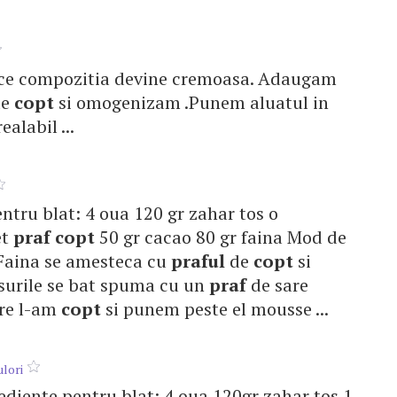
a ce compozitia devine cremoasa. Adaugam
e
copt
si omogenizam .Punem aluatul in
alabil ...
entru blat: 4 oua 120 gr zahar tos o
et
praf
copt
50 gr cacao 80 gr faina Mod de
 Faina se amesteca cu
praful
de
copt
si
surile se bat spuma cu un
praf
de sare
are l-am
copt
si punem peste el mousse ...
ulori
rediente pentru blat: 4 oua 120gr zahar tos 1