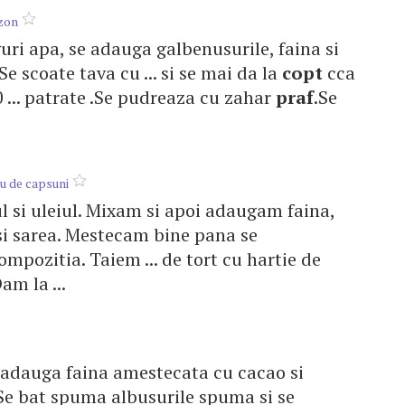
ezon
nguri apa, se adauga galbenusurile, faina si
 Se scoate tava cu ... si se mai da la
copt
cca
 ... patrate .Se pudreaza cu zahar
praf
.Se
eu de capsuni
rul si uleiul. Mixam si apoi adaugam faina,
i sarea. Mestecam bine pana se
pozitia. Taiem ... de tort cu hartie de
m la ...
e adauga faina amestecata cu cacao si
Se bat spuma albusurile spuma si se