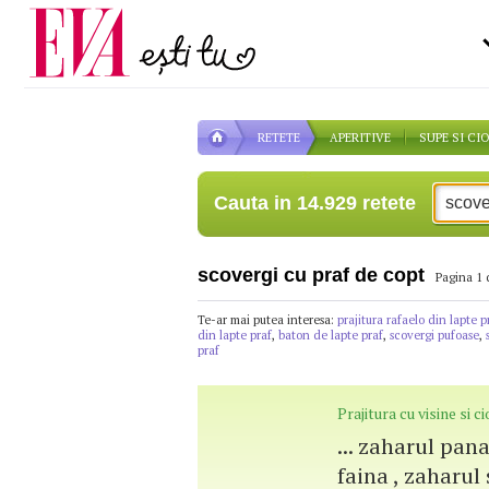
Carieră
pe măsură ce înaintezi î
Actualitate
RETETE
APERITIVE
SUPE SI CI
Cauta in 14.929 retete
scovergi cu praf de copt
Pagina 1 
Te-ar mai putea interesa:
prajitura rafaelo din lapte p
din lapte praf
,
baton de lapte praf
,
scovergi pufoase
,
praf
Prajitura cu visine si c
... zaharul pa
faina , zaharul 