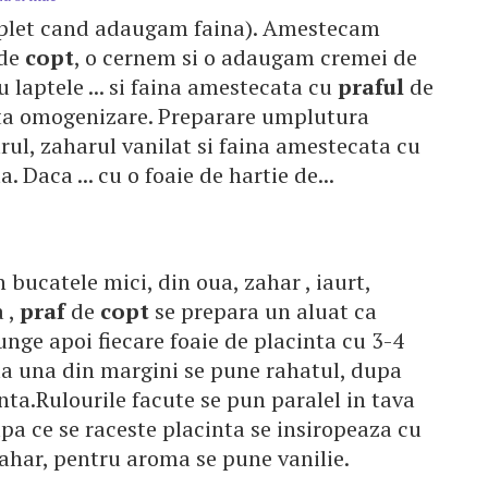
omplet cand adaugam faina). Amestecam
de
copt
, o cernem si o adaugam cremei de
 laptele ... si faina amestecata cu
praful
de
ta omogenizare. Preparare umplutura
arul, zaharul vanilat si faina amestecata cu
. Daca ... cu o foaie de hartie de...
n bucatele mici, din oua, zahar , iaurt,
 ,
praf
de
copt
se prepara un aluat ca
unge apoi fiecare foaie de placinta cu 3-4
 la una din margini se pune rahatul, dupa
nta.Rulourile facute se pun paralel in tava
pa ce se raceste placinta se insiropeaza cu
ahar, pentru aroma se pune vanilie.