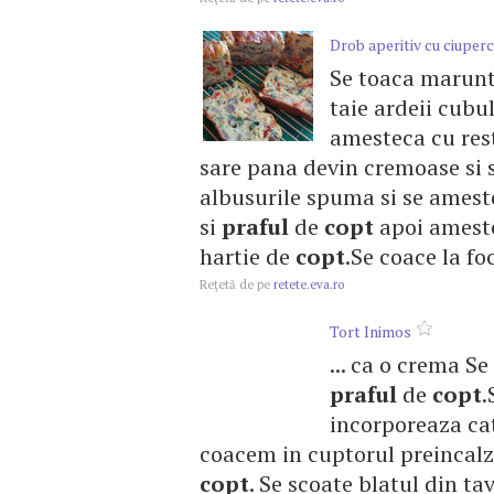
Drob aperitiv cu ciuperc
Se toaca marunt 
taie ardeii cubu
amesteca cu res
sare pana devin cremoase si 
albusurile spuma si se ames
si
praful
de
copt
apoi ameste
hartie de
copt
.Se coace la fo
Reţetă de pe
retete.eva.ro
Tort Inimos
... ca o crema S
praful
de
copt
.
incorporeaza cat
coacem in cuptorul preincalzi
copt
. Se scoate blatul din tava