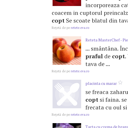
incorporeaza cat
coacem in cuptorul preincalzi
copt
Se scoate blatul din tava
Reţetă de pe
retete.eva.ro
Reteta MasterChef - Pie
... smântâna. În
praful
de
copt
.
tava de ...
Reţetă de pe
retete.eva.ro
placinta cu marar
se freaca zaharu
copt
si faina. s
frecata cu oul s
Reţetă de pe
retete.eva.ro
Tarta cu crema de bran