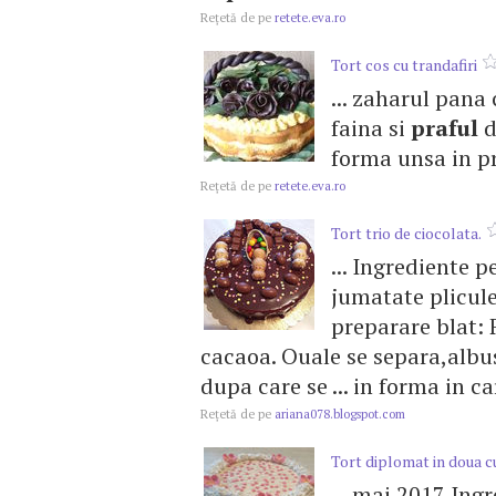
Reţetă de pe
retete.eva.ro
Tort cos cu trandafiri
... zaharul pan
faina si
praful
d
forma unsa in pre
Reţetă de pe
retete.eva.ro
Tort trio de ciocolata.
... Ingrediente p
jumatate plicul
preparare blat:
cacaoa. Ouale se separa,albu
dupa care se ... in forma in c
Reţetă de pe
ariana078.blogspot.com
Tort diplomat in doua c
... mai 2017 Ing