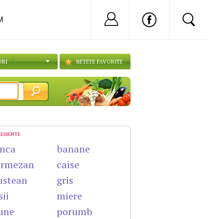
Nu ai cont?
Inregistreaza-
M
ORI
RETETE FAVORITE
REDIENTE
nca
banane
armezan
caise
ustean
gris
sii
miere
une
porumb