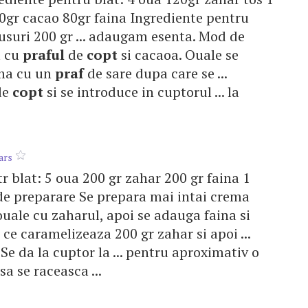
0gr cacao 80gr faina Ingrediente pentru
usuri 200 gr ... adaugam esenta. Mod de
a cu
praful
de
copt
si cacaoa. Ouale se
uma cu un
praf
de sare dupa care se ...
de
copt
si se introduce in cuptorul ... la
ars
tr blat: 5 oua 200 gr zahar 200 gr faina 1
e preparare Se prepara mai intai crema
t ouale cu zaharul, apoi se adauga faina si
a ce caramelizeaza 200 gr zahar si apoi ...
. Se da la cuptor la ... pentru aproximativ o
sa se raceasca ...