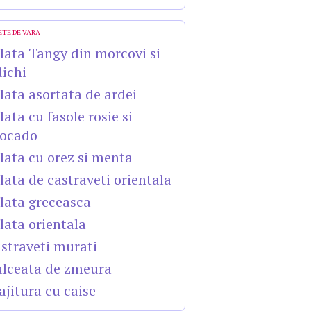
ETE DE VARA
lata Tangy din morcovi si
dichi
lata asortata de ardei
lata cu fasole rosie si
ocado
lata cu orez si menta
lata de castraveti orientala
lata greceasca
lata orientala
straveti murati
lceata de zmeura
ajitura cu caise