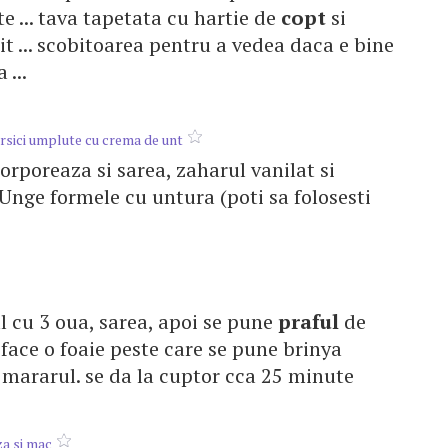
e ... tava tapetata cu hartie de
copt
si
t ... scobitoarea pentru a vedea daca e bine
 ...
rsici umplute cu crema de unt
corporeaza si sarea, zaharul vanilat si
 Unge formele cu untura (poti sa folosesti
l cu 3 oua, sarea, apoi se pune
praful
de
e face o foaie peste care se pune brinya
i mararul. se da la cuptor cca 25 minute
za si mac