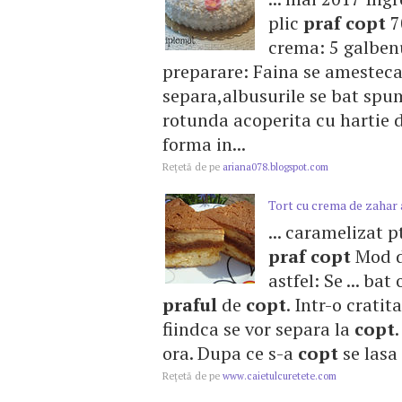
plic
praf
copt
7
crema: 5 galben
preparare: Faina se amestec
separa,albusurile se bat sp
rotunda acoperita cu hartie 
forma in...
Reţetă de pe
ariana078.blogspot.com
Tort cu crema de zahar 
... caramelizat p
praf
copt
Mod d
astfel: Se ... ba
praful
de
copt
. Intr-o cratit
fiindca se vor separa la
copt
ora. Dupa ce s-a
copt
se lasa 
Reţetă de pe
www.caietulcuretete.com