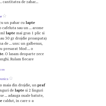
.. cantitatea de zahar...
te
...cu un pahar cu
lapte
o cafeluta sau un ... arome
0 ml
lapte
mai gras 1 plic si
 sau 30 gr drojdie proaspata)
a de ... uns: un galbenus,
u presarat Mod ... o
te
. O lasam deoparte zece
unghi. Rulam fiecare
.com
bunica
 o maia din drojdie, un
praf
inguri de
lapte
si 2 linguri
 se ... adauga ouale batute,
te
caldut, in care s-a