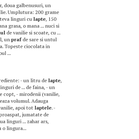
ar, doua galbenusuri, un
lie. Umplutura: 200 grame
ateva linguri cu
lapte
, 150
a grasa, o mana ... nuci si
ul
de vanilie si scoate, cu ...
l, un
praf
de sare si untul
a. Topeste ciocolata in
ul ...
grediente: - un litru de
lapte
,
inguri de ... de faina, - un
 copt, - mirodenii (vanilie,
bleaza volumul. Adauga
anilie, apoi tot
laptele
. -
. proaspat, jumatate de
a linguri ... zahar ars,
u o lingura...