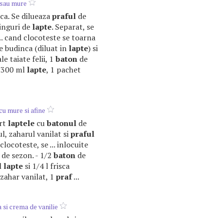
 sau mure
asca. Se dilueaza
praful
de
linguri de
lapte
. Separat, se
... cand clocoteste se toarna
 budinca (diluat in
lapte
) si
le taiate felii, 1
baton
de
, 300 ml
lapte
, 1 pachet
cu mure si afine
ert
laptele
cu
batonul
de
ul, zaharul vanilat si
praful
clocoteste, se ... inlocuite
 de sezon. - 1/2
baton
de
l
lapte
si 1/4 l frisca
 zahar vanilat, 1
praf
...
 si crema de vanilie