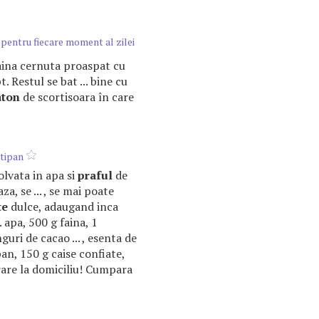
 pentru fiecare moment al zilei
faina cernuta proaspat cu
. Restul se bat ... bine cu
aton
de scortisoara în care
rtipan
zolvata in apa si
praful
de
za, se ... , se mai poate
te
dulce, adaugand inca
. apa, 500 g faina, 1
guri de cacao ... , esenta de
n, 150 g caise confiate,
vrare la domiciliu! Cumpara