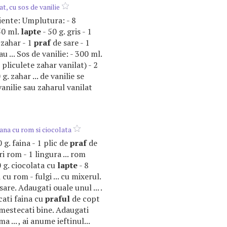
at, cu sos de vanilie
ediente: Umplutura: - 8
50 ml.
lapte
- 50 g. gris - 1
 zahar - 1
praf
de sare - 1
u ... Sos de vanilie: - 300 ml.
 pliculete zahar vanilat) - 2
g. zahar ... de vanilie se
anilie sau zaharul vanilat
iana cu rom si ciocolata
50 g. faina - 1 plic de
praf
de
ri rom - 1 lingura ... rom
 g. ciocolata cu
lapte
- 8
 cu rom - fulgi ... cu mixerul.
sare. Adaugati ouale unul ... .
ati faina cu
praful
de copt
 amestecati bine. Adaugati
 ... , ai anume ieftinul...