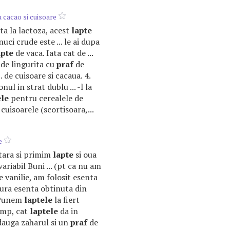
u cacao si cuisoare
anta la lactoza, acest
lapte
uci crude este ... le ai dupa
apte
de vaca. Iata cat de ...
 de lingurita cu
praf
de
. de cuisoare si cacaua. 4.
nul in strat dublu ... -l la
ele
pentru cerealele de
cuisoarele (scortisoara,...
e
 tara si primim
lapte
si oua
ariabil Buni ... (pt ca nu am
 vanilie, am folosit esenta
ngura esenta obtinuta din
 Punem
laptele
la fiert
timp, cat
laptele
da in
adauga zaharul si un
praf
de