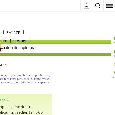
Inregistreaza
E
SALATE
ASTE
SOSURI
ITE
 din 2
din lapte praf
,
prajitura cu lapte fara ou
,
ata fara lapte praf
,
orez cu lapte
,
gris cu
lapte acru
,
ciocolata de casa preparata
casa
Copiii tai merita un
iciu. Ingrediente : 500