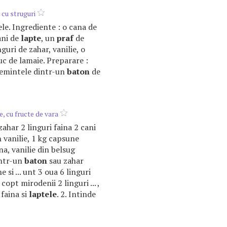
 cu struguri
tele. Ingrediente : o cana de
ani de
lapte
, un
praf
de
nguri de zahar, vanilie, o
suc de lamaie. Preparare :
semintele dintr-un
baton
de
e, cu fructe de vara
 zahar 2 linguri faina 2 cani
n
vanilie, 1 kg capsune
aina, vanilie din belsug
intr-un
baton
sau zahar
e si ... unt 3 oua 6 linguri
copt mirodenii 2 linguri ... ,
faina si
laptele
. 2. Intinde