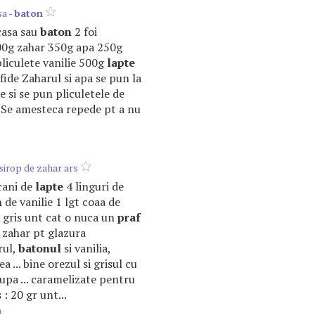
sa -
baton
casa sau
baton
2 foi
00g zahar 350g apa 250g
liculete vanilie 500g
lapte
ide Zaharul si apa se pun la
te si se pun pliculetele de
 Se amesteca repede pt a nu
 sirop de zahar ars
 cani de
lapte
4 linguri de
n
de vanilie 1 lgt coaa de
.. gris unt cat o nuca un
praf
g zahar pt glazura
rul,
batonul
si vanilia,
 ... bine orezul si grisul cu
upa ... caramelizate pentru
 : 20 gr unt...
m