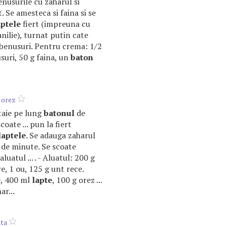
benusurile cu zaharul si
. Se amesteca si faina si se
aptele
fiert (impreuna cu
nilie), turnat putin cate
galbenusuri. Pentru crema: 1/2
suri, 50 g faina, un
baton
 orez
 taie pe lung
batonul
de
scoate ... pun la fiert
laptele
. Se adauga zaharul
30 de minute. Se scoate
luatul ... . - Aluatul: 200 g
e, 1 ou, 125 g unt rece.
e, 400 ml
lapte
, 100 g orez ...
ar...
ata