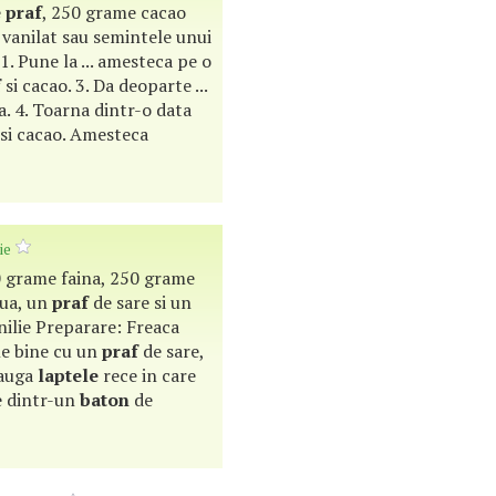
e
praf
, 250 grame cacao
r vanilat sau semintele unui
1. Pune la ... amesteca pe o
f
si cacao. 3. Da deoparte ...
. 4. Toarna dintr-o data
si cacao. Amesteca
ie
0 grame faina, 250 grame
oua, un
praf
de sare si un
nilie Preparare: Freaca
le bine cu un
praf
de sare,
dauga
laptele
rece in care
e dintr-un
baton
de