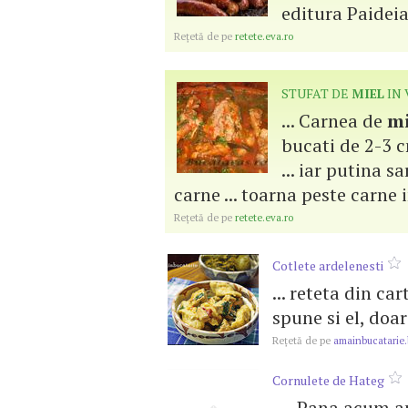
editura Paideia.
Reţetă de pe
retete.eva.ro
STUFAT DE
MIEL
IN 
... Carnea de
mi
bucati de 2-3 
... iar putina s
carne ... toarna peste carne 
Reţetă de pe
retete.eva.ro
Cotlete ardelenesti
... reteta din car
spune si el, doar 
Reţetă de pe
amainbucatarie.
Cornulete de Hateg
... . Pana acum a