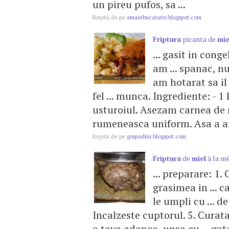
un pireu pufos, sa ...
Reţetă de pe
amainbucatarie.blogspot.com
Friptura
picanta de
mie
... gasit in cong
am ... spanac, n
am hotarat sa il
fel ... munca. Ingrediente: - 
usturoiul. Asezam carnea de
rumeneasca uniform. Asa a a
Reţetă de pe
gospodini.blogspot.com
Friptura
de
miel
à la mé
... preparare: 1
grasimea in ... 
le umpli cu ... 
Incalzeste cuptorul. 5. Curata
o tava adanca, unsa cu ... gat