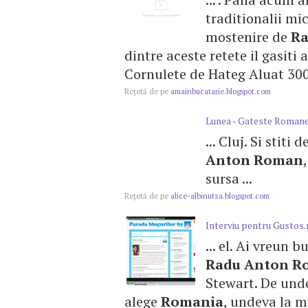
traditionalii mic
mostenire de
R
dintre aceste retete il gasiti 
Cornulete de Hateg Aluat 300 
Reţetă de pe
amainbucatarie.blogspot.com
Lunea - Gateste Romanes
... Cluj. Si sti
Anton
Roman
sursa ...
Reţetă de pe
alice-albinutza.blogspot.com
Interviu pentru Gustos.
... el. Ai vreun 
Radu
Anton
R
Stewart. De unde
alege
Romania
, undeva la m