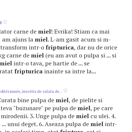
l
elator carne de
miel
! Evrika! Stiam ca mai
u am ajuns la
miel
. L-am gasit acum si m-
 transform intr-o
fripturica
, dar nu de orice
1 kg carne de
miel
(eu am avut o pulpa si ... si
miel
intr-o tava, pe hartie de ... se
ratat
fripturica
inainte sa intre la...
ditérannée, insotita de salata de...
. Curata bine pulpa de
miel
, de pielite si
cateva "buzunare" pe pulpa de
miel
, pe care
de mirodenii. 3. Unge pulpa de
miel
cu ulei. 4.
 ... unui deget. 6. Aseaza pulpa de
miel
intr-
a, in acelasi timp, atat
friptura
, cat si