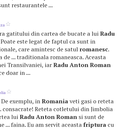
unt restaurantele ...
nza
bra gatitului din cartea de bucate a lui
Radu
. Poate este legat de faptul ca sunt in
itionale, care amintesc de satul
romanesc
.
 de ... traditionala romaneasca. Aceasta
ei Transilvaniei, iar
Radu
Anton
Roman
 doar in ...
olia
. De exemplu, in
Romania
veti gasi o reteta
.. consacrate! Reteta cotletului din Jimbolia
rtea lui
Radu
Anton
Roman
si sunt de
ne ... faina. Eu am servit aceasta
friptura
cu