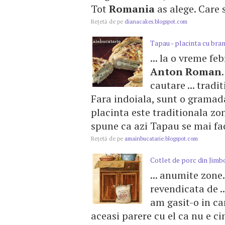
Tot
Romania
as alege. Care s
Reţetă de pe
dianacakes.blogspot.com
Tapau - placinta cu bra
... la o vreme fe
Anton
Roman
cautare ... trad
Fara indoiala, sunt o gramada
placinta este traditionala zon
spune ca azi Tapau se mai face
Reţetă de pe
amainbucatarie.blogspot.com
Cotlet de porc din Jimb
... anumite zone
revendicata de .
am gasit-o in ca
aceasi parere cu el ca nu e ci