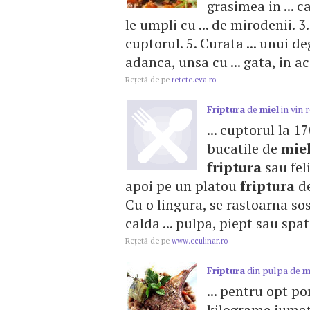
grasimea in ... 
le umpli cu ... de mirodenii. 
cuptorul. 5. Curata ... unui d
adanca, unsa cu ... gata, in ac
Reţetă de pe
retete.eva.ro
Friptura
de
miel
in vin 
... cuptorul la 
bucatile de
mie
friptura
sau feli
apoi pe un platou
friptura
d
Cu o lingura, se rastoarna so
calda ... pulpa, piept sau spat
Reţetă de pe
www.eculinar.ro
Friptura
din pulpa de
m
... pentru opt po
kilograme jumata