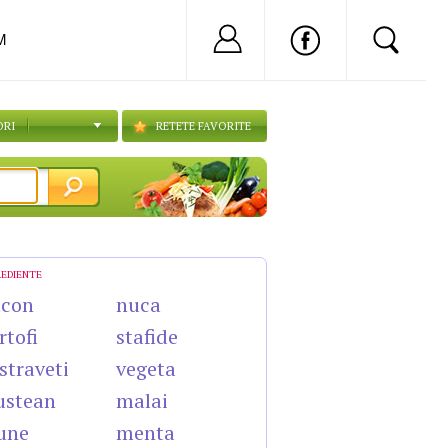
Nu ai cont?
Inregistreaza-
M
ORI
RETETE FAVORITE
REDIENTE
acon
nuca
rtofi
stafide
straveti
vegeta
ustean
malai
une
menta