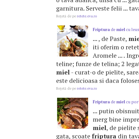
garnitura. Serveste felii ... tav
Reţetă de pe
retete.eva.ro
Friptura
de
miel
cu leus
... , de Paste,
mie
iti oferim o ret
Aromele ... . Ing
teline; funze de telina; 2 lega
miel
- curat-o de pielite, sareaz
este delicioasa si daca foloses
Reţetă de pe
retete.eva.ro
Friptura
de
miel
cu por
... putin obisnui
merg bine impreu
miel
, de pielite
gata, scoate
friptura
din tava