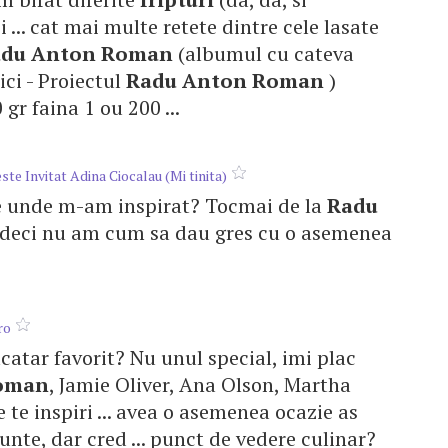
i ... cat mai multe retete dintre cele lasate
adu
Anton
Roman
(albumul cu cateva
aici - Proiectul
Radu
Anton
Roman
)
gr faina 1 ou 200 ...
te Invitat Adina Ciocalau (Mi tinita)
ti de unde m-am inspirat? Tocmai de la
Radu
,deci nu am cum sa dau gres cu o asemenea
ro
bucatar favorit? Nu unul special, imi plac
oman
, Jamie Oliver, Ana Olson, Martha
 te inspiri ... avea o asemenea ocazie as
unte, dar cred ... punct de vedere culinar?