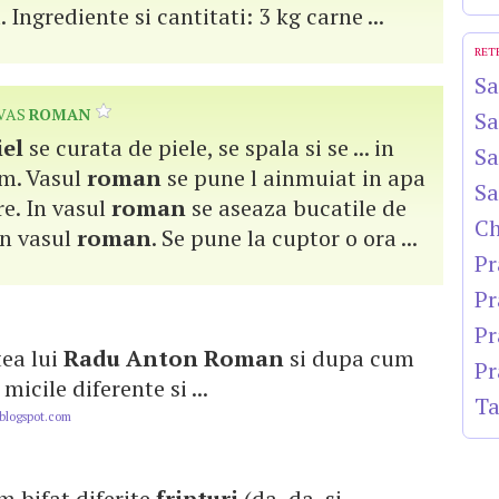
 Ingrediente si cantitati: 3 kg carne ...
RET
Sa
VAS
ROMAN
Sa
el
se curata de piele, se spala si se ... in
Sa
cm. Vasul
roman
se pune l ainmuiat in apa
Sa
are. In vasul
roman
se aseaza bucatile de
Ch
in vasul
roman
. Se pune la cuptor o ora ...
Pr
Pr
Pr
tea lui
Radu
Anton
Roman
si dupa cum
Pr
micile diferente si ...
Ta
blogspot.com
m bifat diferite
fripturi
(da, da, si