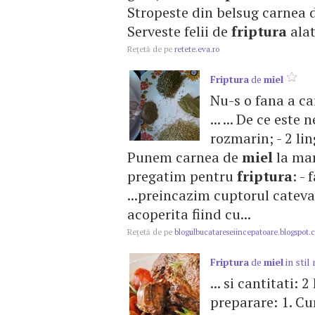
Stropeste din belsug carnea 
Serveste felii de
friptura
alat
Reţetă de pe
retete.eva.ro
Friptura
de
miel
Nu-s o fana a ca
... ... De ce este
rozmarin; - 2 lin
Punem carnea de
miel
la mari
pregatim pentru
friptura
: -
...preincazim cuptorul cateva
acoperita fiind cu...
Reţetă de pe
blogulbucatareseiincepatoare.blogspot.
Friptura
de
miel
in stil
... si cantitati:
preparare: 1. C