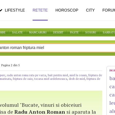
n vârstă
de dureroasă este investigația
LIFESTYLE
RETETE
HOROSCOP
CITY
FORU
ORBE
SALATE
MANCARURI
DESERT
PASTE
SOSURI
SARBAT
Pagina 2 din 5
ING
 porc
,
radu anton roma rata pe varza
,
bait pentru miel
,
miel la ceaun
,
friptura de
b
 marinata
,
friptura de oaie
,
tocana miel ardeleneasca
,
drob de miel
,
friptura de
ca
ca
le
 volumul "Bucate, vinuri si obiceiuri
al
risa de
Radu
Anton
Roman
si aparuta la