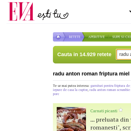
Carieră
pe măsură ce înaintezi î
Actualitate
RETETE
APERITIVE
SUPE SI CI
Cauta in 14.929 retete
radu anton roman friptura miel
Te-ar mai putea interesa:
garnituri pentru friptura de
iepure de casa la cuptor
,
radu anton roman scrumbie
porc
Carnati picanti
... preluata din
romanesti", sc