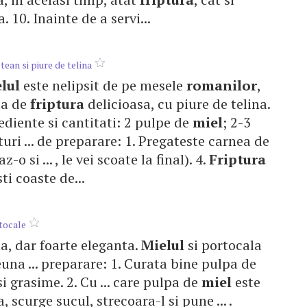
a. 10. Inainte de a servi...
tean si piure de telina
lul
este nelipsit de pe mesele
romanilor
,
eta de
friptura
delicioasa, cu piure de telina.
rediente si cantitati: 2 pulpe de
miel
; 2-3
turi ... de preparare: 1. Pregateste carnea de
-o si ... , le vei scoate la final). 4.
Friptura
ti coaste de...
tocale
ta, dar foarte eleganta.
Mielul
si portocala
na ... preparare: 1. Curata bine pulpa de
 si grasime. 2. Cu ... care pulpa de
miel
este
, scurge sucul, strecoara-l si pune ... .