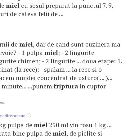
de
miel
cu sosul preparat la punctul 7. 9.
uri de cateva felii de ...
rnii de
miel
, dar de cand sunt cuzinera ma
 nevoie? - 1 pulpa
miel
; - 2 lingurite
gurite chimen; - 2 lingurite ... doua etape: 1.
nat (la rece): - spalam ... la rece si o
 facem mujdei concentrat de usturoi ... )...
 minute... ...punem
friptura
in cuptor
com
 mediteranean
 2 kg pulpa de
miel
250 ml vin rosu 1 kg ...
urata bine pulpa de
miel
, de pielite si