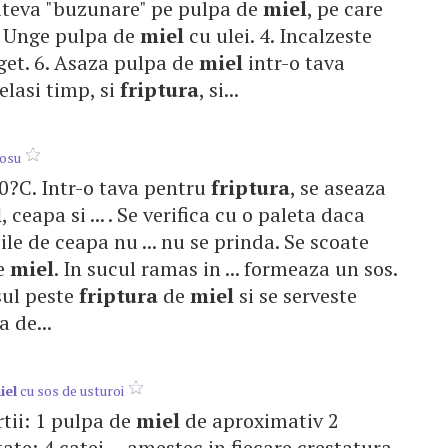
cateva "buzunare" pe pulpa de
miel
, pe care
3. Unge pulpa de
miel
cu ulei. 4. Incalzeste
eget. 6. Asaza pulpa de
miel
intr-o tava
elasi timp, si
friptura
, si...
rosu
170?C. Intr-o tava pentru
friptura
, se aseaza
l
, ceapa si ... . Se verifica cu o paleta daca
ile de ceapa nu ... nu se prinda. Se scoate
e
miel
. In sucul ramas in ... formeaza un sos.
sul peste
friptura
de
miel
si se serveste
a de...
iel
cu sos de usturoi
rtii: 1 pulpa de
miel
de aproximativ 2
te; 4 catei ... amestec in fiecare crestatura.