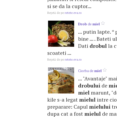
si se da la cuptor...
Reţetă de pe
retete.eva.ro
Drob
de
miel
... putin lapte. 
bine ... . Bateti
Dati
drobul
la c
scoateti ...
Reţetă de pe
retete.eva.ro
Ciorba de
miel
... "Avantaje" m
drobului
de
mi
miel
marunt, "de
kile s-a legat
mielul
intre cio
preparare: Capul
mielului
tr
dupa cat a fost
mielul
de mare