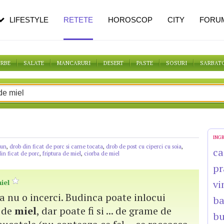
n vârstă
de dureroasă este investigația
LIFESTYLE
RETETE
HOROSCOP
CITY
FORU
ORBE
SALATE
MANCARURI
DESERT
PASTE
SOSURI
SARBAT
ING
aun
,
drob din ficat de porc si carne tocata
,
drob de post cu ciperci cu soia
,
ca
in ficat de porc
,
friptura de miel
,
ciorba de miel
pr
iel
vi
na nu o incerci. Budinca poate inlocui
b
de
miel
, dar poate fi si ... de grame de
bu