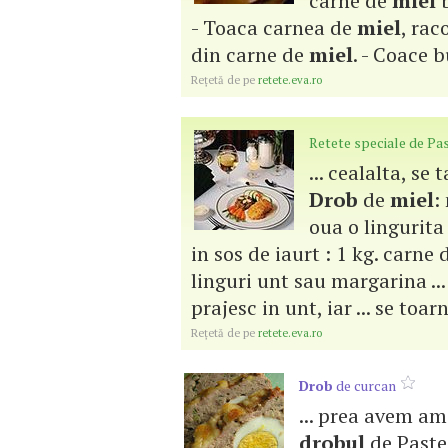
carne de
miel
b
- Toaca carnea de
miel
, rac
din carne de
miel
. - Coace b
Reţetă de pe
retete.eva.ro
Retete speciale de Pa
... cealalta, se
Drob
de
miel
:
oua o lingurita 
in sos de iaurt : 1 kg. carne
linguri unt sau margarina ..
prajesc in unt, iar ... se toa
Reţetă de pe
retete.eva.ro
Drob
de curcan
... prea avem am
drobul
de Paste 