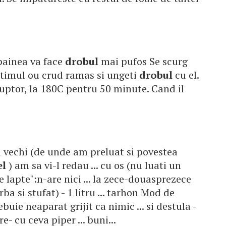
* painea va face
drobul
mai pufos Se scurg
 ultimul ou crud ramas si ungeti
drobul
cu el.
uptor, la 180C pentru 50 minute. Cand il
ai vechi (de unde am preluat si povestea
el
) am sa vi-l redau ... cu os (nu luati un
 lapte":n-are nici ... la zece-douasprezece
rba si stufat) - 1 litru ... tarhon Mod de
ebuie neaparat grijit ca nimic ... si destula -
- cu ceva piper ... buni...