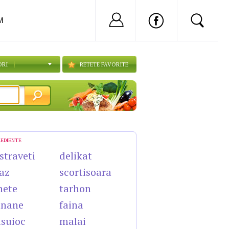
Nu ai cont?
Inregistreaza-
M
ORI
RETETE FAVORITE
REDIENTE
straveti
delikat
az
scortisoara
nete
tarhon
anane
faina
suioc
malai