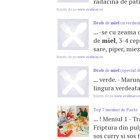
radacina de patru
Reţetă de pe
www.eculinar.ro
Drob
de
miel
cu verdea
... -se cu zeama
de
miel
, 3-4 ce
sare, piper, miez 
Reţetă de pe
www.eculinar.ro
Drob
de
miel
(special d
... verde. - Maru
lingura verdeata 
Reţetă de pe
www.eculinar.ro
Top 7 meniuri de Paste
... ! Meniul 1 -
Friptura din pul
sos curry si sos