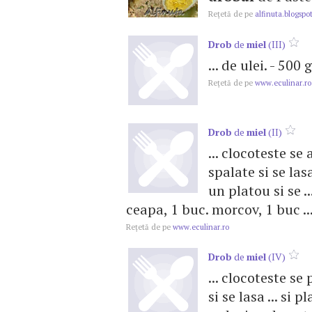
Reţetă de pe
alfinuta.blogspo
Drob
de
miel
(III)
... de ulei. - 500
Reţetă de pe
www.eculinar.ro
Drob
de
miel
(II)
... clocoteste s
spalate si se las
un platou si se ..
ceapa, 1 buc. morcov, 1 buc ..
Reţetă de pe
www.eculinar.ro
Drob
de
miel
(IV)
... clocoteste s
si se lasa ... si 