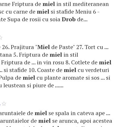
carne Friptura de
miel
in stil mediteranean
cesc cu carne de
miel
si stafide Meniu 6 -
ate Supa de rosii cu soia
Drob
de...
e 26. Prajitura "
Miel
de Paste" 27. Tort cu ...
tana 5. Friptura de
miel
in stil
riptura de ... in vin rosu 8. Cotlete de
miel
.. si stafide 10. Coaste de
miel
cu verdeturi
. Pulpa de
miel
cu plante aromate si sos ... si
 leustean si piure de ......
e
Maruntaiele de
miel
se spala in cateva ape ...
maruntaielor de
miel
se arunca, apoi acestea