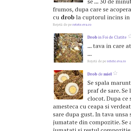
se ... 30 de min
frumos, dupa care se acoper
cu
drob
la cuptorul incins in 
Reţetă de pe
retete.eva.ro
Drob
in Foi de Clatite
... tava in care 
...
Reţetă de pe
retete.eva.ro
Drob
de
miel
Se spala maruntai
praf de sare. Se
clocot. Dupa ce 
amesteca cu ceapa si verdeat
sare dupa gust. In tava unsa s
jumatate din compozitie. Se a
jumatati si restul compozitiei