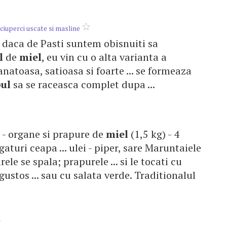
 ciuperci uscate si masline
ar daca de Pasti suntem obisnuiti sa
l
de
miel
, eu vin cu o alta varianta a
anatoasa, satioasa si foarte ... se formeaza
ul
sa se raceasca complet dupa ...
e: - organe si prapure de
miel
(1,5 kg) - 4
gaturi ceapa ... ulei - piper, sare Maruntaiele
ele se spala; prapurele ... si le tocati cu
gustos ... sau cu salata verde. Traditionalul