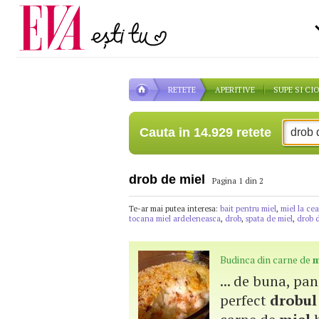
Carieră
pe măsură ce înaintezi î
Actualitate
RETETE
APERITIVE
SUPE SI CI
Cauta in 14.929 retete
drob de miel
Pagina 1 din 2
Te-ar mai putea interesa:
bait pentru miel
,
miel la ce
tocana miel ardeleneasca
,
drob
,
spata de miel
,
drob d
Budinca din carne de
m
... de buna, pa
perfect
drobul