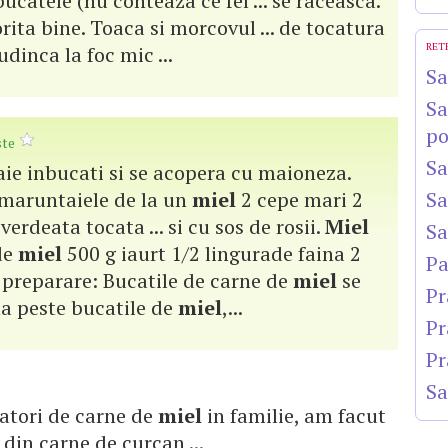
ucatele (nu conteaza ce fel ... se raceasca.
orita bine. Toaca si morcovul ... de tocatura
RET
udinca la foc mic ...
Sa
Sa
po
ste
Sa
 taie inbucati si se acopera cu maioneza.
 maruntaiele de la un
miel
2 cepe mari 2
Sa
verdeata tocata ... si cu sos de rosii.
Miel
Sa
 de
miel
500 g iaurt 1/2 lingurade faina 2
Pa
. preparare: Bucatile de carne de
miel
se
Pr
rna peste bucatile de
miel
,...
Pr
Pr
Sa
atori de carne de
miel
in familie, am facut
din carne de curcan ...