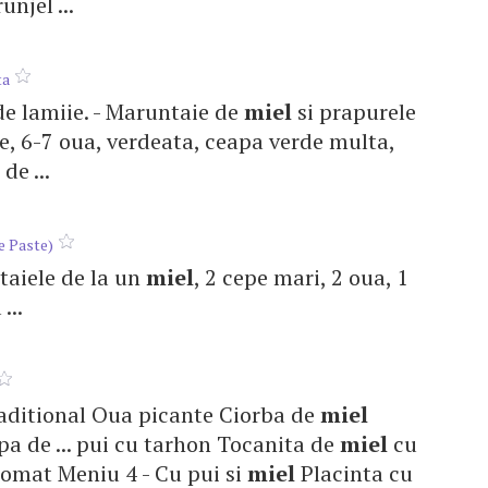
njel ...
ta
 de lamiie. - Maruntaie de
miel
si prapurele
pe, 6-7 oua, verdeata, ceapa verde multa,
de ...
e Paste)
ntaiele de la un
miel
, 2 cepe mari, 2 oua, 1
...
 Traditional Oua picante Ciorba de
miel
pa de ... pui cu tarhon Tocanita de
miel
cu
 tomat Meniu 4 - Cu pui si
miel
Placinta cu