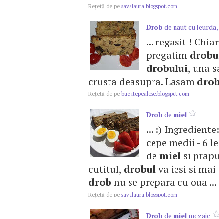
Reţetă de pe
savalaura.blogspot.com
Drob
de naut cu leurda,
... regasit ! Chi
pregatim
drobu
drobului
, una s
crusta deasupra. Lasam
drob
Reţetă de pe
bucatepealese.blogspot.com
Drob
de
miel
... :) Ingredient
cepe medii - 6 le
de
miel
si prapur
cutitul,
drobul
va iesi si mai 
drob
nu se prepara cu oua ...
Reţetă de pe
savalaura.blogspot.com
Drob
de
miel
mozaic