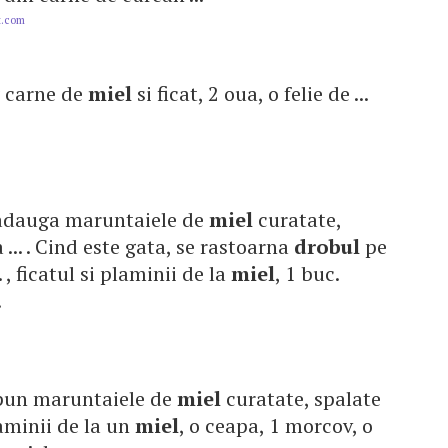
t.com
 g carne de
miel
si ficat, 2 oua, o felie de ...
e adauga maruntaiele de
miel
curatate,
a ... . Cind este gata, se rastoarna
drobul
pe
. , ficatul si plaminii de la
miel
, 1 buc.
.
e pun maruntaiele de
miel
curatate, spalate
plaminii de la un
miel
, o ceapa, 1 morcov, o