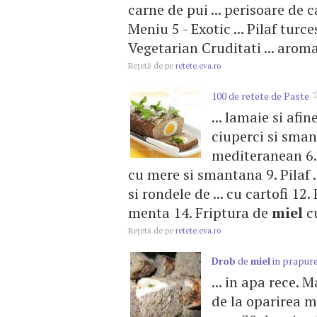
carne de pui ... perisoare de 
Meniu 5 - Exotic ... Pilaf tur
Vegetarian Cruditati ... arom
Reţetă de pe
retete.eva.ro
100 de retete de Paste
... lamaie si afin
ciuperci si sman
mediteranean 6. F
cu mere si smantana 9. Pilaf .
si rondele de ... cu cartofi 12
menta 14. Friptura de
miel
cu
Reţetă de pe
retete.eva.ro
Drob
de
miel
in prapur
... in apa rece. 
de la oparirea 