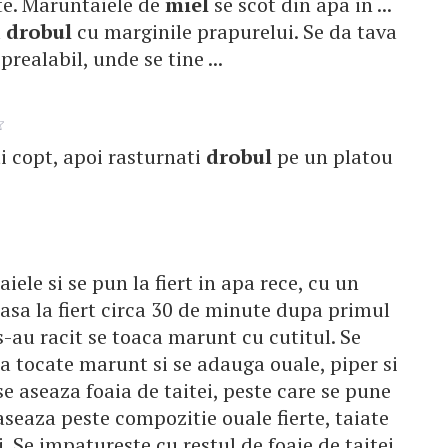
ute. Maruntaiele de
miel
se scot din apa in ...
a
drobul
cu marginile prapurelui. Se da tava
prealabil, unde se tine ...
ati copt, apoi rasturnati
drobul
pe un platou
ele si se pun la fiert in apa rece, cu un
 lasa la fiert circa 30 de minute dupa primul
s-au racit se toaca marunt cu cutitul. Se
a tocate marunt si se adauga ouale, piper si
e aseaza foaia de taitei, peste care se pune
seaza peste compozitie ouale fierte, taiate
. Se impatureste cu restul de foaie de taitei