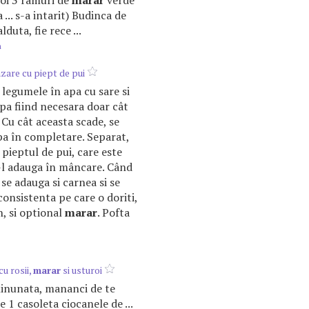
roi 3 ramuri de
marar
verde
... s-a intarit) Budinca de
lduta, fie rece ...
m
are cu piept de pui
 legumele în apa cu sare si
apa fiind necesara doar cât
 Cu cât aceasta scade, se
a în completare. Separat,
 pieptul de pui, care este
a-l adauga în mâncare. Când
se adauga si carnea si se
consistenta pe care o doriti,
n, si optional
marar
. Pofta
cu rosii,
marar
si usturoi
nunata, mananci de te
e 1 casoleta ciocanele de ...