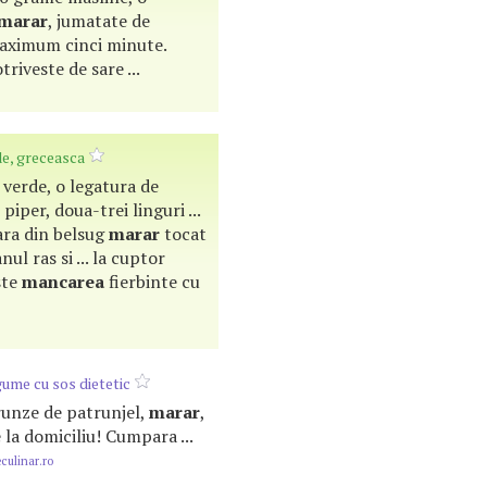
marar
, jumatate de
, maximum cinci minute.
triveste de sare ...
e, greceasca
i verde, o legatura de
, piper, doua-trei linguri ...
ara din belsug
marar
tocat
ul ras si ... la cuptor
ste
mancarea
fierbinte cu
ume cu sos dietetic
 frunze de patrunjel,
marar
,
e la domiciliu! Cumpara ...
ulinar.ro