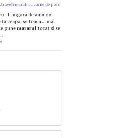
traveti murati cu carne de porc
bru -1 lingura de amidon -
ta ceapa, se toaca ... mai
 se pune
mararul
tocat si se
..
om
a