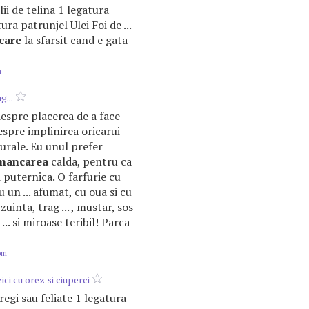
ii de telina 1 legatura
ura patrunjel Ulei Foi de ...
care
la sfarsit cand e gata
m
g...
 despre placerea de a face
espre implinirea oricarui
turale. Eu unul prefer
mancarea
calda, pentru ca
i puternica. O farfurie cu
un ... afumat, cu oua si cu
uinta, trag ... , mustar, sos
e ... si miroase teribil! Parca
om
ici cu orez si ciuperci
tregi sau feliate 1 legatura