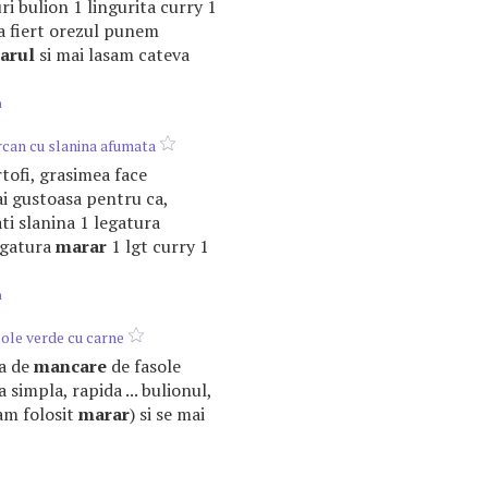
ri bulion 1 lingurita curry 1
si a fiert orezul punem
arul
si mai lasam cateva
m
can cu slanina afumata
artofi, grasimea face
i gustoasa pentru ca,
ati slanina 1 legatura
egatura
marar
1 lgt curry 1
m
ole verde cu carne
ta de
mancare
de fasole
 simpla, rapida ... bulionul,
am folosit
marar
) si se mai