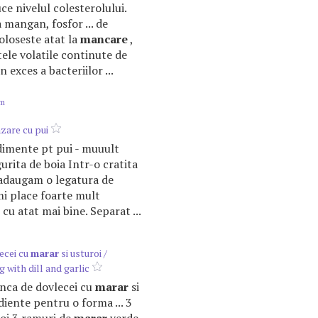
uce nivelul colesterolului.
mangan, fosfor ... de
oloseste atat la
mancare
,
ntele volatile continute de
 exces a bacteriilor ...
om
zare cu pui
ndimente pt pui - muuult
gurita de boia Intr-o cratita
, adaugam o legatura de
i place foarte mult
 cu atat mai bine. Separat ...
ecei cu
marar
si usturoi /
 with dill and garlic
udinca de dovlecei cu
marar
si
diente pentru o forma ... 3