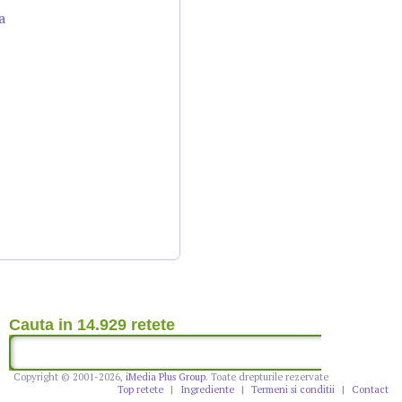
a
Cauta in 14.929 retete
Copyright © 2001-2026,
iMedia Plus Group
. Toate drepturile rezervate
Top retete
|
Ingrediente
|
Termeni si conditii
|
Contact