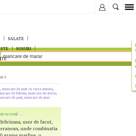
Inregistreaza
E
SALATE
ASTE
SOSURI
ITE
in 5
n
,
mancare de post cu varza murata
,
ancare de loboda
,
mancare de stevie
,
ancare de post
,
mancare de praz
i cu rosii
elicioasa, usor de facut,
teranean, unde combinatia
200 grame masline, o