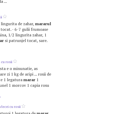
a ...
ii
1 lingurita de zahar,
mararul
 tocat. - 6-7 gulii frumoase
 faina, 1/2 lingurita zahar, 1
ar
si patrunjel tocat, sare.
 cu rosii
asta e o minunatie, as
are zi 1 kg de aripi ... rosii de
te 1 legatura
marar
1
unel 1 morcov 1 capia rosu
m
lecei cu rosii
 usturoi 1 legatura de
marar