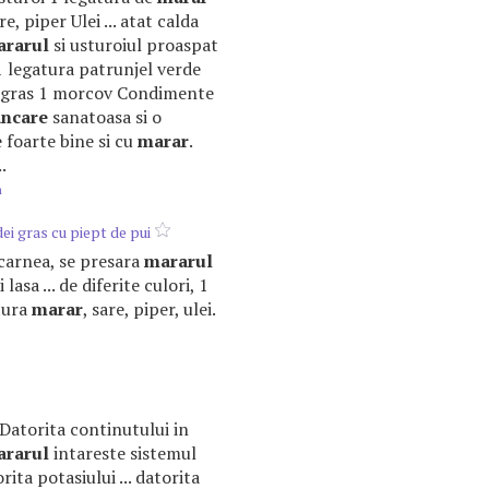
e, piper Ulei ... atat calda
rarul
si usturoiul proaspat
 1 legatura patrunjel verde
i gras 1 morcov Condimente
ncare
sanatoasa si o
 foarte bine si cu
marar
.
.
m
ei gras cu piept de pui
a carnea, se presara
mararul
 lasa ... de diferite culori, 1
tura
marar
, sare, piper, ulei.
. Datorita continutului in
rarul
intareste sistemul
rita potasiului ... datorita