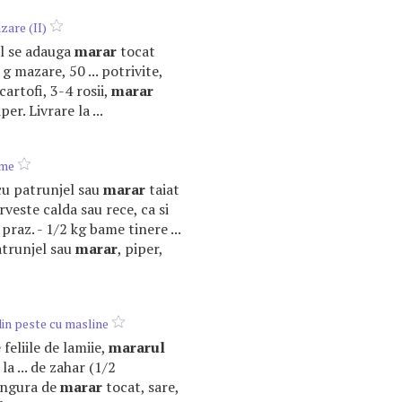
are (II)
nal se adauga
marar
tocat
g mazare, 50 ... potrivite,
artofi, 3-4 rosii,
marar
per. Livrare la ...
ame
 cu patrunjel sau
marar
taiat
veste calda sau rece, ca si
praz. - 1/2 kg bame tinere ...
atrunjel sau
marar
, piper,
in peste cu masline
e feliile de lamiie,
mararul
 la ... de zahar (1/2
lingura de
marar
tocat, sare,