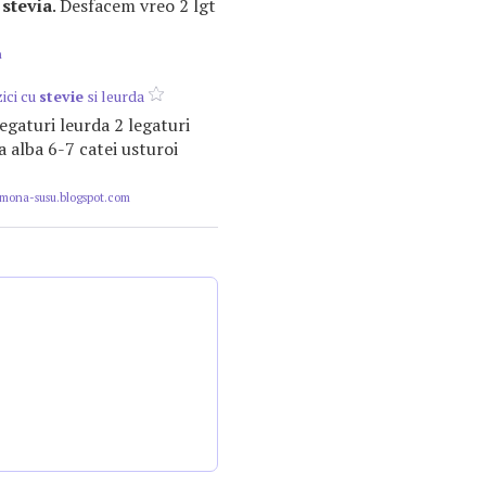
m
stevia
. Desfacem vreo 2 lgt
m
ici cu
stevie
si leurda
 legaturi leurda 2 legaturi
 alba 6-7 catei usturoi
ona-susu.blogspot.com