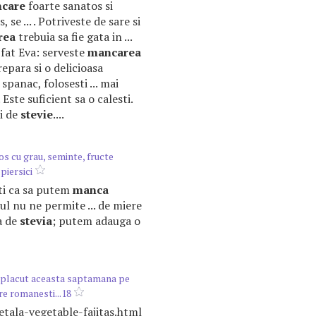
care
foarte sanatos si
, se ... . Potriveste de sare si
rea
trebuia sa fie gata in ...
Sfat Eva: serveste
mancarea
prepara si o delicioasa
e spanac, folosesti ... mai
. Este suficient sa o calesti.
ri de
stevie
....
os cu grau, seminte, fructe
piersici
ati ca sa putem
manca
ul nu ne permite ... de miere
a de
stevia
; putem adauga o
 placut aceasta saptamana pe
re romanesti...18
egetala-vegetable-fajitas.html