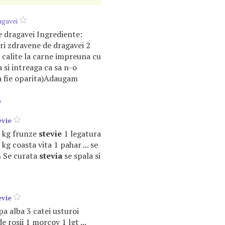
agavei
 dragavei Ingrediente:
ri zdravene de dragavei 2
. calite la carne impreuna cu
 si intreaga ca sa n-o
a fie oparita)Adaugam
m
evie
1 kg frunze
stevie
1 legatura
kg coasta vita 1 pahar ... se
n Se curata
stevia
se spala si
evie
apa alba 3 catei usturoi
e rosii 1 morcov 1 lgt ...