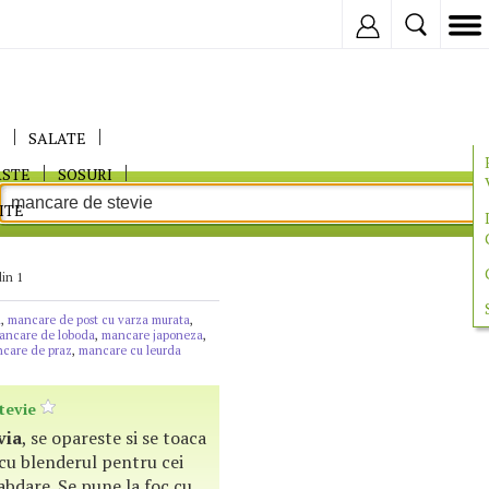
Inregistreaza
E
SALATE
ASTE
SOSURI
ITE
din 1
n
,
mancare de post cu varza murata
,
ancare de loboda
,
mancare japoneza
,
care de praz
,
mancare cu leurda
tevie
via
, se opareste si se toaca
cu blenderul pentru cei
abdare. Se pune la foc cu