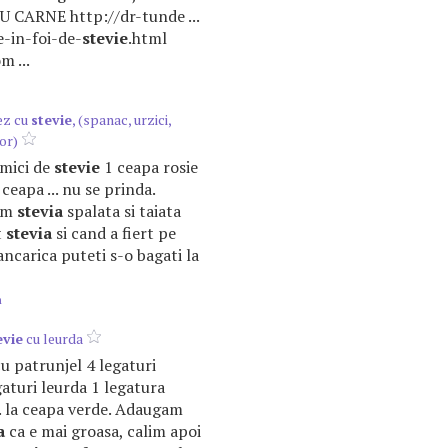
U CARNE http://dr-tunde ...
-in-foi-de-
stevie
.html
m ...
ez cu
stevie
, (spanac, urzici,
or)
i mici de
stevie
1 ceapa rosie
 ceapa ... nu se prinda.
em
stevia
spalata si taiata
t
stevia
si cand a fiert pe
ancarica puteti s-o bagati la
m
evie
cu leurda
 cu patrunjel 4 legaturi
aturi leurda 1 legatura
.. la ceapa verde. Adaugam
a
ca e mai groasa, calim apoi