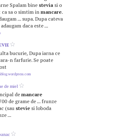
arne Spalam bine
stevia
si o
t ca sa o simtim in
mancare
.
augam ... supa. Dupa cateva
 adaugam daca este ...
m
EVIE
lta bucurie, Dupa iarna ce
vara-n farfurie. Se poate
ost
blog.wordpress.com
ne de miel
rincipal de
mancare
700 de grame de ... frunze
ac (sau
stevie
si loboda
ze ...
panac