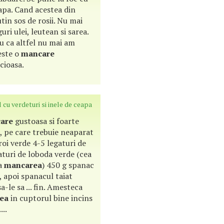
eapa. Cand acestea din
tin sos de rosii. Nu mai
ri ulei, leutean si sarea.
u ca altfel nu mai am
este o
mancare
cioasa.
 cu verdeturi si inele de ceapa
are
gustoasa si foarte
, pe care trebuie neaparat
uroi verde 4-5 legaturi de
aturi de loboda verde (cea
ra
mancarea
) 450 g spanac
n, apoi spanacul taiat
a-le sa ... fin. Amesteca
ea
in cuptorul bine incins
...