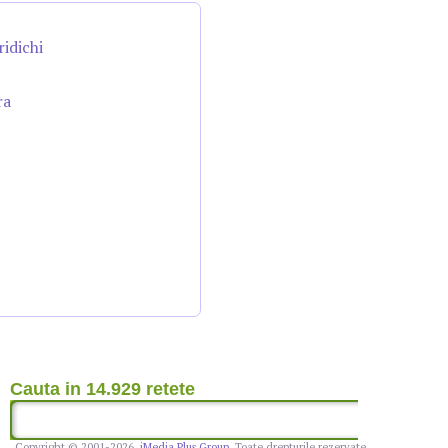
ridichi
ra
Cauta in 14.929 retete
Copyright © 2001-2026,
iMedia Plus Group
. Toate drepturile rezervate