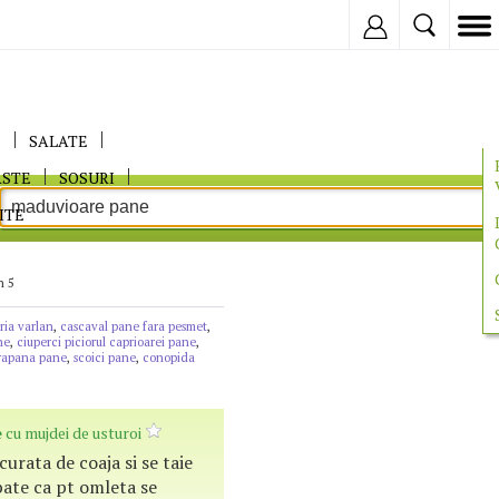
Inregistreaza
E
SALATE
ASTE
SOSURI
ITE
n 5
ria varlan
,
cascaval pane fara pesmet
,
ne
,
ciuperci piciorul caprioarei pane
,
rapana pane
,
scoici pane
,
conopida
e
cu mujdei de usturoi
curata de coaja si se taie
 bate ca pt omleta se