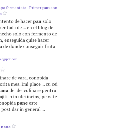
apa fermentata - Primer
pan
con
a
 intento de hacer
pan
solo
entada de ... en el blog de
hecho solo con fermento de
n
, enseguida quise hacer
ia de donde conseguir fruta
blogspot.com
ulinare de vara, conopida
rita mea. Imi place ... cu cei
pana
de idei culinare pentru
ajiti-o in ulei incins, pe oate
Conopida
pane
este
post dar in general ...
i
pane