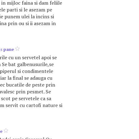
in mijloc faina si dam feliile
le parti si le asezam pe
ie punem ulei la incins si
na prin ou si ii asezam in
us
pane
rile cu un servetel apoi se
a Se bat galbenusurile,se
piperul si condimentele
ar la final se adauga cu
ec bucatile de peste prin
avalesc prin pesmet. Se
e scot pe servetele ca sa
m servit cu cartofi nature si
e