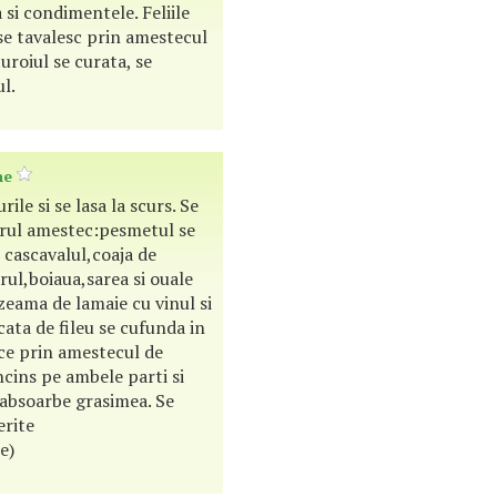
 si condimentele. Feliile
se tavalesc prin amestecul
turoiul se curata, se
ul.
ne
urile si se lasa la scurs. Se
rul amestec:pesmetul se
 cascavalul,coaja de
ul,boiaua,sarea si ouale
eama de lamaie cu vinul si
cata de fileu se cufunda in
ece prin amestecul de
ncins pe ambele parti si
 absoarbe grasimea. Se
erite
e)