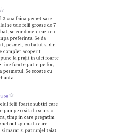
l 2 oua faina pemet sare
ul se taie felii groase de 7
 bat, se condimenteaza cu
dupa preferinta. Se da
tut, pesmet, ou batut si din
ie complet acoperit
pune la prajit in ulei foarte
 tine foarte putin pe foc,
a pesmetul. Se scoate cu
rbanta.
u ou
elul felii foarte subtiri care
se pun pe o sita la scurs o
ra ,timp in care pregatim
onel oul spuma la care
si marar si patrunjel taiat