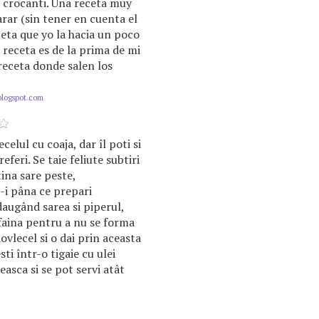
i crocanti. Una receta muy
rar (sin tener en cuenta el
eta que yo la hacia un poco
a receta es de la prima de mi
receta donde salen los
blogspot.com
celul cu coaja, dar îl poti si
eferi. Se taie feliute subtiri
ina sare peste,
i pâna ce prepari
daugând sarea si piperul,
faina pentru a nu se forma
dovlecel si o dai prin aceasta
ti într-o tigaie cu ulei
easca si se pot servi atât