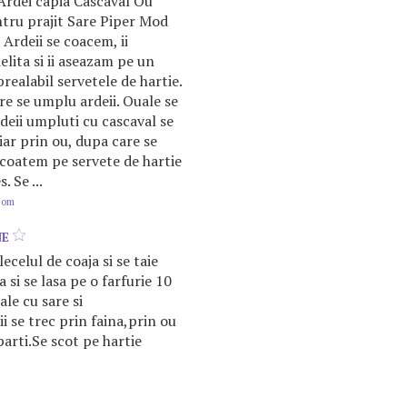
Ardei capia Cascaval Ou
ntru prajit Sare Piper Mod
Ardeii se coacem, ii
elita si ii aseazam pe un
realabil servetele de hartie.
are se umplu ardeii. Ouale se
rdeii umpluti cu cascaval se
 iar prin ou, dupa care se
i scoatem pe servete de hartie
. Se ...
.com
NE
ecelul de coaja si se taie
a si se lasa pe o farfurie 10
le cu sare si
i se trec prin faina,prin ou
parti.Se scot pe hartie