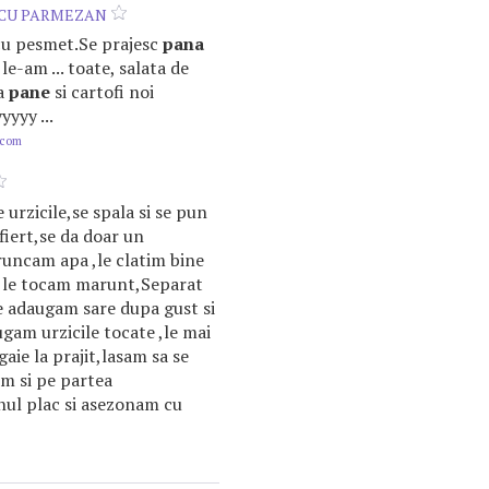
CU PARMEZAN
cu pesmet.Se prajesc
pana
 le-am ... toate, salata de
za
pane
si cartofi noi
yyyy ...
.com
 urzicile,se spala si se pun
 fiert,se da doar un
runcam apa ,le clatim bine
i le tocam marunt,Separat
 adaugam sare dupa gust si
gam urzicile tocate ,le mai
aie la prajit,lasam sa se
em si pe partea
nul plac si asezonam cu