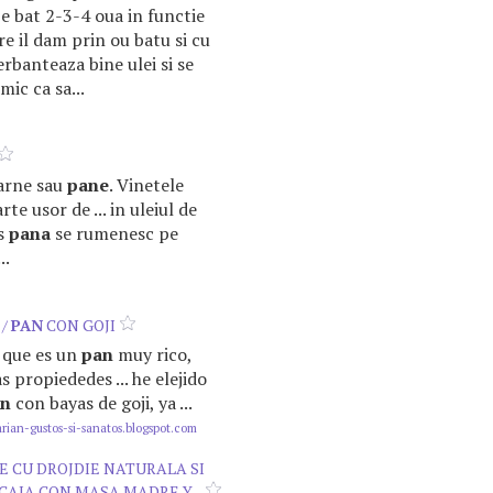
Se bat 2-3-4 oua in functie
re il dam prin ou batu si cu
erbanteaza bine ulei si se
mic ca sa...
carne sau
pane
. Vinetele
te usor de ... in uleiul de
ns
pana
se rumenesc pe
..
 /
PAN
CON GOJI
de que es un
pan
muy rico,
 propiededes ... he elejido
an
con bayas de goji, ya ...
rian-gustos-si-sanatos.blogspot.com
IE CU DROJDIE NATURALA SI
CAJA CON MASA MADRE Y...