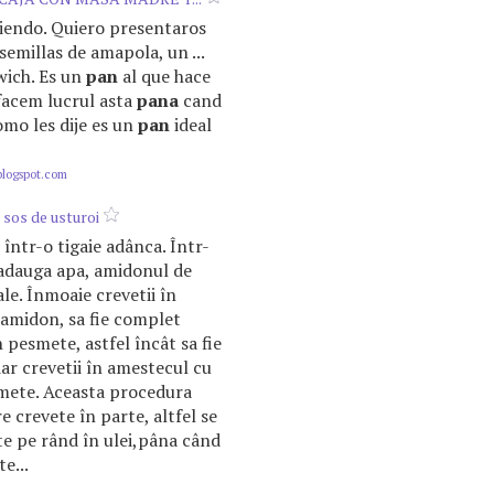
miendo. Quiero presentaros
emillas de amapola, un ...
wich. Es un
pan
al que hace
a facem lucrul asta
pana
cand
Como les dije es un
pan
ideal
blogspot.com
 sos de usturoi
 într-o tigaie adânca. Într-
adauga apa, amidonul de
le. Înmoaie crevetii în
amidon, sa fie complet
n pesmete, astfel încât sa fie
iar crevetii în amestecul cu
smete. Aceasta procedura
e crevete în parte, altfel se
ete pe rând în ulei,pâna când
e...