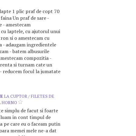
lapte 1 plic praf de copt 70
faina Un praf de sare -
e - amestecam
cu laptele, cu ajutorul unui
stron si o amestecam cu
ea - adaugam ingredientele
zam - batem albusurile
 amestecam compozitia -
erenta si turnam cate un
i - reducem focul la jumatate
NE
LA CUPTOR / FILETES DE
L HORNO
te simplu de facut si foarte
a luam in cont timpul de
ta pe care eu o faceam putin
risoara memei mele ne-a dat