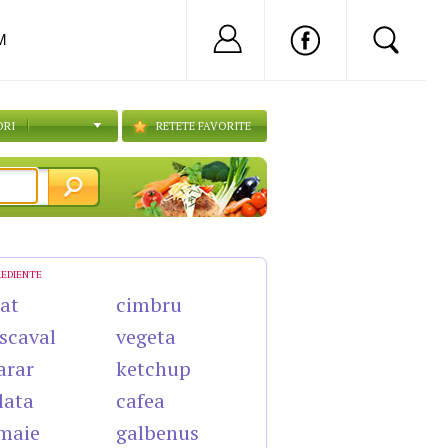
Nu ai cont?
Inregistreaza-
M
ORI
RETETE FAVORITE
REDIENTE
cat
cimbru
scaval
vegeta
arar
ketchup
lata
cafea
maie
galbenus