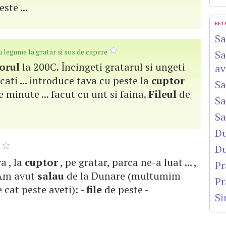
ste ...
RET
Sa
 legume la gratar si sos de capere
Sa
orul
la 200C. Încingeti gratarul si ungeti
av
cati ... introduce tava cu peste la
cuptor
Sa
 minute ... facut cu unt si faina.
Fileul
de
Sa
Sa
Du
Du
va , la
cuptor
, pe gratar, parca ne-a luat ... ,
Pr
 Am avut
salau
de la Dunare (multumim
Pr
e cat peste aveti): -
file
de peste -
Si