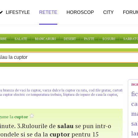
pe măsură ce înaintezi în vârstă
LIFESTYLE
RETETE
HOROSCOP
CITY
FORU
ORBE
SALATE
MANCARURI
DESERT
PASTE
SOSURI
SARBAT
ING
 branza de vaci la cuptor
,
varza dulce la cuptor cu rata
,
cod file gratar
,
cartofi
fi
la cuptor electric ce temperatura trebuie
,
friptura de iepure de casa la cuptor
,
ca
m
gume la
cuptor
sa
minute. 3.Rulourile de
salau
se pun intr-o
la
 rondele si se da la
cuptor
pentru 15