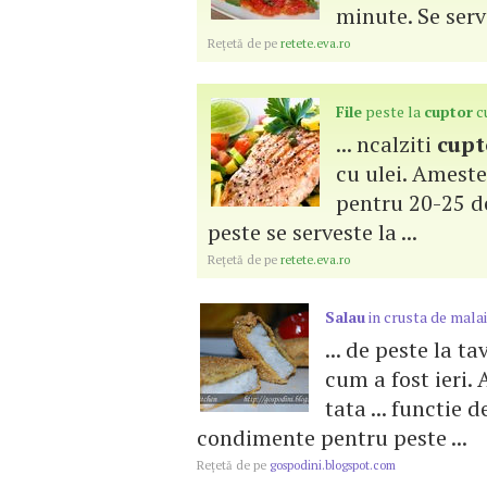
minute. Se serve
Reţetă de pe
retete.eva.ro
File
peste la
cuptor
cu
... ncalziti
cupt
cu ulei. Ameste
pentru 20-25 de
peste se serveste la ...
Reţetă de pe
retete.eva.ro
Salau
in crusta de malai
... de peste la ta
cum a fost ieri.
tata ... functie d
condimente pentru peste ...
Reţetă de pe
gospodini.blogspot.com