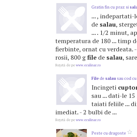
Gratin fin cu praz si
sal
... , indepartati-
de
salau
, sterge
... . 1/2 minut, a
temperatura de 180 ... timp 
fierbinte, ornat cu verdeata. -
rosii, 800 g
file
de
salau
, sare
Reţetă de pe
www.eculinar.ro
File
de
salau
sau cod cu 
Incingeti
cupto
sau ... dati-le 1
taiati feliile ..
imediat. - 2 bulbi de ...
Reţetă de pe
www.eculinar.ro
Peste cu dragoste