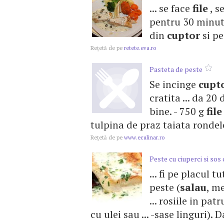
... se face
file
, s
pentru 30 minute
din
cuptor
si pe
Reţetă de pe
retete.eva.ro
Pasteta de peste
Se incinge
cupt
cratita ... da 20
bine. - 750 g
file
tulpina de praz taiata rondele
Reţetă de pe
www.eculinar.ro
Peste cu ciuperci si sos 
... fi pe placul 
peste (
salau
, m
... rosiile in pat
cu ulei sau ... -sase linguri). 