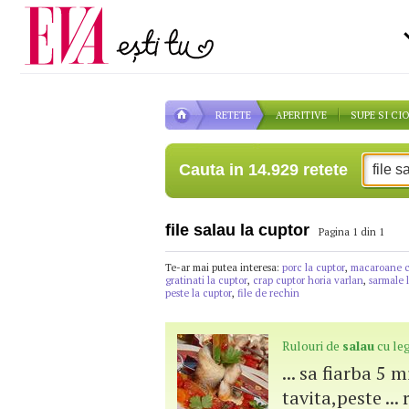
Carieră
la medic
Actualitate
RETETE
APERITIVE
SUPE SI CI
Cauta in 14.929 retete
file salau la cuptor
Pagina 1 din 1
Te-ar mai putea interesa:
porc la cuptor
,
macaroane cu
gratinati la cuptor
,
crap cuptor horia varlan
,
sarmale 
peste la cuptor
,
file de rechin
Rulouri de
salau
cu le
... sa fiarba 5 
tavita,peste ...