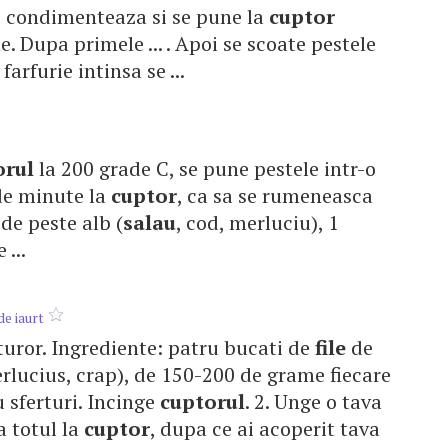
e condimenteaza si se pune la
cuptor
. Dupa primele ... . Apoi se scoate pestele
 farfurie intinsa se ...
orul
la 200 grade C, se pune pestele intr-o
 de minute la
cuptor
, ca sa se rumeneasca
de peste alb (
salau
, cod, merluciu), 1
 ...
de iaurt
tuturor. Ingrediente: patru bucati de
file
de
erlucius, crap), de 150-200 de grame fiecare
ru sferturi. Incinge
cuptorul
. 2. Unge o tava
Da totul la
cuptor
, dupa ce ai acoperit tava