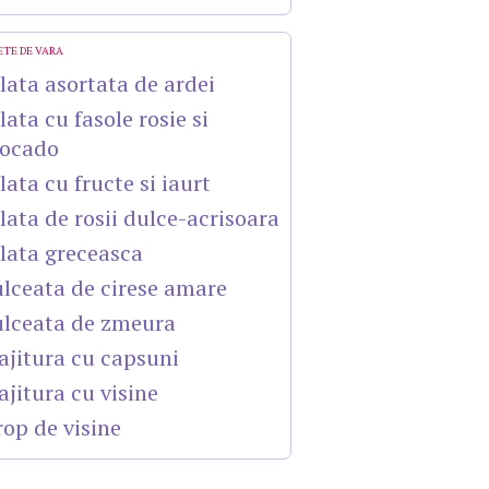
ETE DE VARA
lata asortata de ardei
lata cu fasole rosie si
ocado
lata cu fructe si iaurt
lata de rosii dulce-acrisoara
lata greceasca
lceata de cirese amare
lceata de zmeura
ajitura cu capsuni
ajitura cu visine
rop de visine