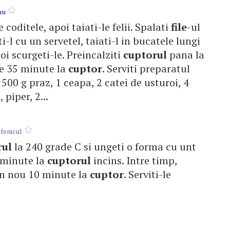
au
le coditele, apoi taiati-le felii. Spalati
file
-ul
ti-l cu un servetel, taiati-l in bucatele lungi
poi scurgeti-le. Preincalziti
cuptorul
pana la
de 35 minute la
cuptor
. Serviti preparatul
 500 g praz, 1 ceapa, 2 catei de usturoi, 4
, piper, 2...
fenicul
rul
la 240 grade C si ungeti o forma cu unt
5 minute la
cuptorul
incins. Intre timp,
. din nou 10 minute la
cuptor
. Serviti-le