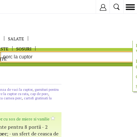
Inregistreaza
E
SALATE
ASTE
SOSURI
ITE
nza de vaci la cuptor
,
garnituri pentru
e la cuptor cu rata
,
cap de porc
,
za carnea porc
,
cartofi gratinati la
rc
cu sos de miere si vanilie
ente pentru 8 portii - 2
orc
; - un sfert de ceasca de