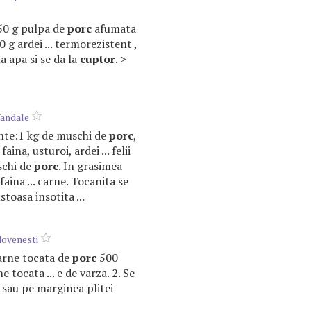
150 g pulpa de
porc
afumata
0 g ardei ... termorezistent ,
a apa si se da la
cuptor
. >
fandale
iente:1 kg de muschi de
porc
,
faina, usturoi, ardei ... felii
schi de
porc
. In grasimea
aina ... carne. Tocanita se
stoasa insotita ...
ovenesti
carne tocata de
porc
500
 tocata ... e de varza. 2. Se
sau pe marginea plitei