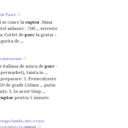
 de Paste
si se coace la
cuptor
. Masa
tel milanez : 700 ... serveste
a. Cotlet de
porc
la gratar :
gurita de ...
cu macaroane
ate italiana de sunca de
porc
-
upermarket), taiata in ...
preparare: 1. Preincalzeste
50 de grade Celsius ... putin
te. 3. In acest timp ...
cuptor
pentru 5 minute.
eaga familie, intr-o tava:
si garnitura la
cuptor