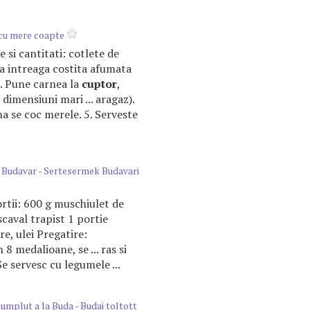
cu mere coapte
te si cantitati: cotlete de
a intreaga costita afumata
 3. Pune carnea la
cuptor
,
 dimensiuni mari ... aragaz).
a se coc merele. 5. Serveste
 Budavar - Sertesermek Budavari
ortii: 600 g muschiulet de
caval trapist 1 portie
are, ulei Pregatire:
n 8 medalioane, se ... ras si
Se servesc cu legumele ...
umplut a la Buda - Budai toltott