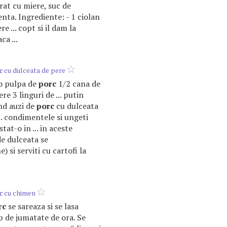
urat cu miere, suc de
lenta. Ingrediente: - 1 ciolan
e ... copt si il dam la
ca ...
c
cu dulceata de pere
o pulpa de
porc
1/2 cana de
re 3 linguri de ... putin
nd auzi de
porc
cu dulceata
... condimentele si ungeti
stat-o in ... in aceste
e dulceata se
) si serviti cu cartofi la
c
cu chimen
rc
se sareaza si se lasa
 de jumatate de ora. Se