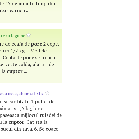
 de 45 de minute timpulin
ptor
carnea ...
rc
cu legume
ame de ceafa de
porc
2 cepe,
rturi 1/2 kg ... Mod de
. Ceafa de
porc
se freaca
. serveste calda, alaturi de
i la
cuptor
...
c
cu nuca, alune si fistic
te si cantitati: 1 pulpa de
ximativ 1,5 kg, bine
epaseasca mijlocul ruladei de
u la
cuptor
. Cat sta la
 sucul din tava. 6. Se coace