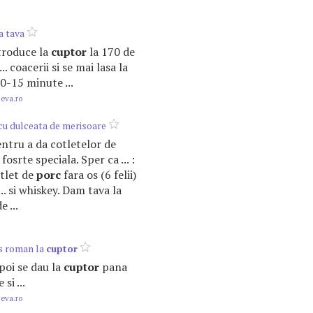
a tava
introduce la
cuptor
la 170 de
.. coacerii si se mai lasa la
0-15 minute ...
.eva.ro
cu dulceata de merisoare
pentru a da cotletelor de
osrte speciala. Sper ca ... :
otlet de
porc
fara os (6 felii)
... si whiskey. Dam tava la
 ...
s roman la
cuptor
apoi se dau la
cuptor
pana
si ...
.eva.ro