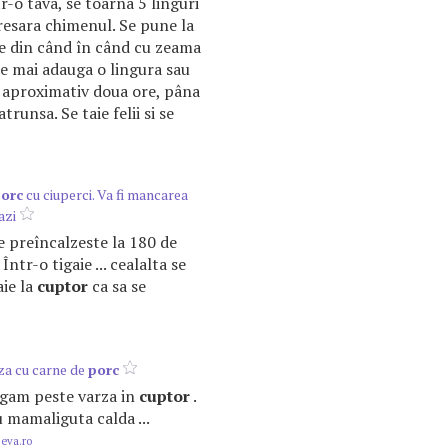
r-o tava, se toarna 5 linguri
presara chimenul. Se pune la
nge din când în când cu zeama
se mai adauga o lingura sau
aproximativ doua ore, pâna
runsa. Se taie felii si se
orc
cu ciuperci. Va fi mancarea
azi
e preîncalzeste la 180 de
Într-o tigaie ... cealalta se
aie la
cuptor
ca sa se
za cu carne de
porc
augam peste varza in
cuptor
.
u mamaliguta calda ...
.eva.ro