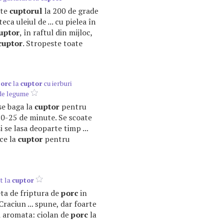
ste
cuptorul
la 200 de grade
eca uleiul de ... cu pielea în
uptor
, în raftul din mijloc,
cuptor
. Stropeste toate
orc
la
cuptor
cu ierburi
de legume
 se baga la
cuptor
pentru
0-25 de minute. Se scoate
i se lasa deoparte timp ...
ce la
cuptor
pentru
t la
cuptor
teta de friptura de
porc
in
Craciun ... spune, dar foarte
i aromata: ciolan de
porc
la