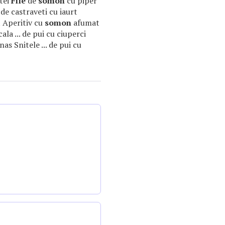
itei
File
de
somon
cu piper
e de castraveti cu iaurt
t Aperitiv cu
somon
afumat
ala ... de pui cu ciuperci
as Snitele ... de pui cu