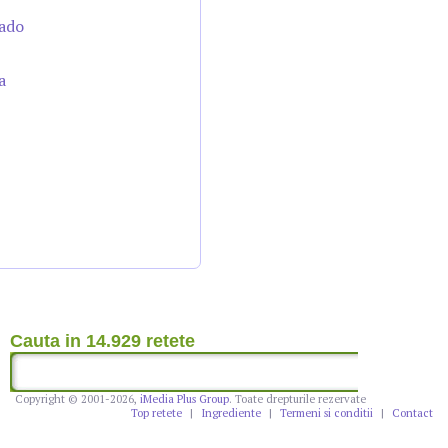
cado
a
Cauta in 14.929 retete
Copyright © 2001-2026,
iMedia Plus Group
. Toate drepturile rezervate
Top retete
|
Ingrediente
|
Termeni si conditii
|
Contact