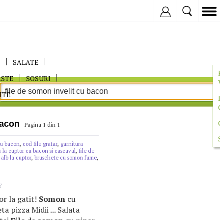
Inregistreaza
E
SALATE
ASTE
SOSURI
ITE
bacon
Pagina 1 din 1
 cu bacon
,
cod file gratar
,
garnitura
i la cuptor cu bacon si cascaval
,
file de
 alb la cuptor
,
bruschete cu somon fume
,
por la gatit!
Somon
cu
a pizza Midii ... Salata