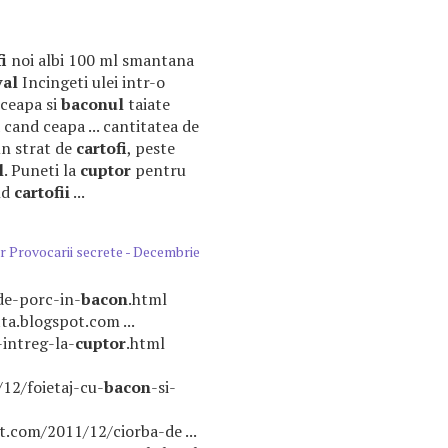
i
noi albi 100 ml smantana
val
Incingeti ulei intr-o
i ceapa si
baconul
taiate
cand ceapa ... cantitatea de
un strat de
cartofi
, peste
l
. Puneti la
cuptor
pentru
nd
cartofii
...
r Provocarii secrete - Decembrie
-de-porc-in-
bacon
.html
ta.blogspot.com ...
intreg-la-
cuptor
.html
12/foietaj-cu-
bacon
-si-
ot.com/2011/12/ciorba-de ...