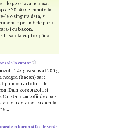
aza-le pe o tava neunsa.
mp de 30-40 de minute la
e-le o singura data, si
rumenite pe ambele parti .
sara-i cu
bacon
,
e. Lasa-i la
cuptor
pâna
onzola la
cuptor
gonzola 125 g
cascaval
200 g
a neagra (
bacon
) sare
put punem
cartofii
... de
con
. Dam gorgonzola si
e. Curatam
cartofii
de coaja
 cu felii de sunca si dam la
e ...
bracate in
bacon
si fasole verde