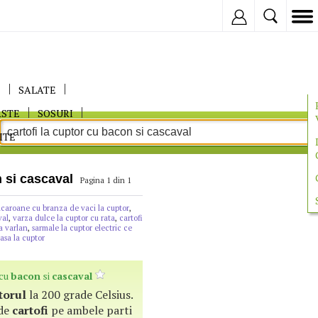
Inregistreaza
E
SALATE
ASTE
SOSURI
ITE
n si cascaval
Pagina 1 din 1
caroane cu branza de vaci la cuptor
,
val
,
varza dulce la cuptor cu rata
,
cartofi
a varlan
,
sarmale la cuptor electric ce
asa la cuptor
 cu
bacon
si
cascaval
torul
la 200 grade Celsius.
 de
cartofi
pe ambele parti