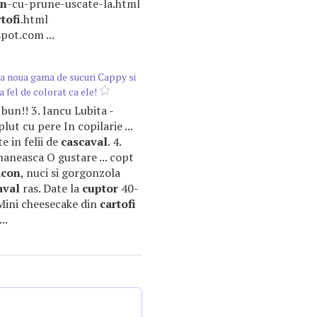
on
-cu-prune-uscate-la.html
tofi
.html
pot.com ...
a noua gama de sucuri Cappy si
a fel de colorat ca ele!
e bun!! 3. Iancu Lubita -
ut cu pere In copilarie ...
e in felii de
cascaval
. 4.
maneasca O gustare ... copt
acon
, nuci si gorgonzola
aval
ras. Date la
cuptor
40-
- Mini cheesecake din
cartofi
..