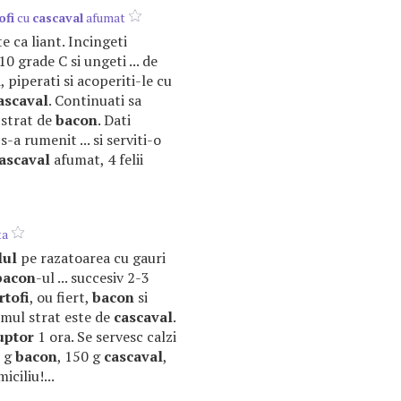
ofi
cu
cascaval
afumat
te ca liant. Incingeti
10 grade C si ungeti ... de
i, piperati si acoperiti-le cu
ascaval
. Continuati sa
n strat de
bacon
. Dati
s-a rumenit ... si serviti-o
ascaval
afumat, 4 felii
ta
lul
pe razatoarea cu gauri
bacon
-ul ... succesiv 2-3
rtofi
, ou fiert,
bacon
si
timul strat este de
cascaval
.
uptor
1 ora. Se servesc calzi
0 g
bacon
, 150 g
cascaval
,
ciliu!...