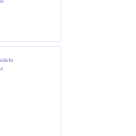
ne
ridichi
da