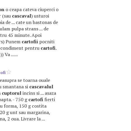
on
o ceapa cateva ciuperci o
r (sau
cascaval
) usturoi
oia de ... cate un bastonas de
ulam pulpa strans ... de
ru 45 minute. Apoi
 ars) Punem
cartofii
pocniti
 cu condiment pentru
cartofi
.
Va ......
ofi
 deasupra se toarna ouale
u smantana si
cascavalul
a
cuptorul
incins si ... asaza
oapta. - 750 g
cartofi
fierti
tru forma, 150 g costita
, 20 g unt sau margarina,
a, 2 oua. Livrare la ...