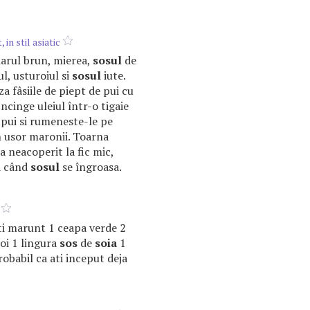
 in stil asiatic
arul brun, mierea,
sosul
de
ul, usturoiul si
sosul
iute.
 fâsiile de piept de pui cu
 Încinge uleiul într-o tigaie
 pui si rumeneste-le pe
n usor maronii. Toarna
ba neacoperit la fic mic,
a când
sosul
se îngroasa.
iati marunt 1 ceapa verde 2
roi 1 lingura
sos
de
soia
1
robabil ca ati inceput deja