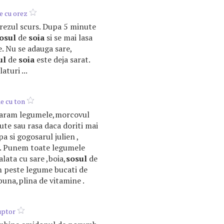
e cu orez
 orezul scurs. Dupa 5 minute
osul
de
soia
si se mai lasa
. Nu se adauga sare,
ul
de
soia
este deja sarat.
aturi ...
e cu ton
taram legumele,morcovul
iute sau rasa daca doriti mai
a si gogosarul julien ,
e . Punem toate legumele
lata cu sare ,boia,
sosul
de
am peste legume bucati de
 buna,plina de vitamine .
cuptor