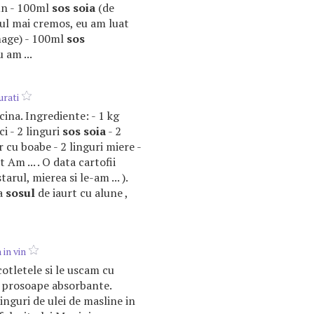
un - 100ml
sos
soia
(de
ul mai cremos, eu am luat
mage) - 100ml
sos
 am ...
urati
 cina. Ingrediente: - 1 kg
ci - 2 linguri
sos
soia
- 2
 cu boabe - 2 linguri miere -
 Am ... . O data cartofii
tarul, mierea si le-am ... ).
ga
sosul
de iaurt cu alune ,
 in vin
tletele si le uscam cu
 prosoape absorbante.
nguri de ulei de masline in