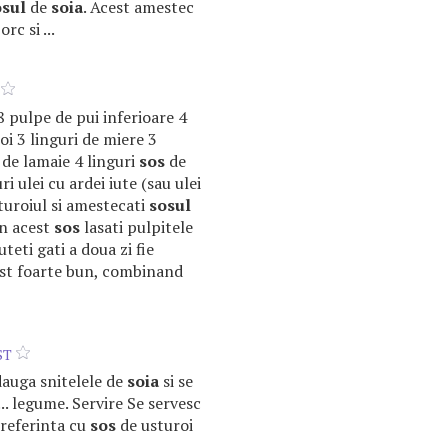
osul
de
soia
. Acest amestec
c si ...
8 pulpe de pui inferioare 4
oi 3 linguri de miere 3
 de lamaie 4 linguri
sos
de
i ulei cu ardei iute (sau ulei
sturoiul si amestecati
sosul
In acest
sos
lasati pulpitele
eti gati a doua zi fie
gust foarte bun, combinand
ST
adauga snitelele de
soia
si se
 ... legume. Servire Se servesc
preferinta cu
sos
de usturoi