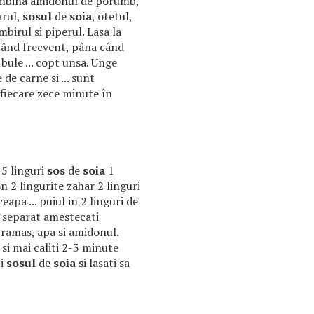
combina amidonul de porumb,
arul,
sosul
de
soia
, otetul,
mbirul si piperul. Lasa la
când frecvent, pâna când
bule ... copt unsa. Unge
 de carne si ... sunt
 fiecare zece minute în
t 5 linguri
sos
de
soia
1
n 2 lingurite zahar 2 linguri
eapa ... puiul in 2 linguri de
 separat amestecati
ramas, apa si amidonul.
.. si mai caliti 2-3 minute
ti
sosul
de
soia
si lasati sa