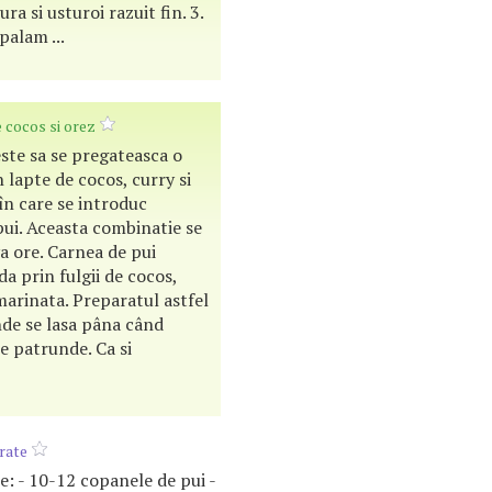
ra si usturoi razuit fin. 3.
palam ...
e cocos si orez
ste sa se pregateasca o
 lapte de cocos, curry si
în care se introduc
pui. Aceasta combinatie se
eva ore. Carnea de pui
 da prin fulgii de cocos,
marinata. Preparatul astfel
nde se lasa pâna când
e patrunde. Ca si
rate
nte: - 10-12 copanele de pui -