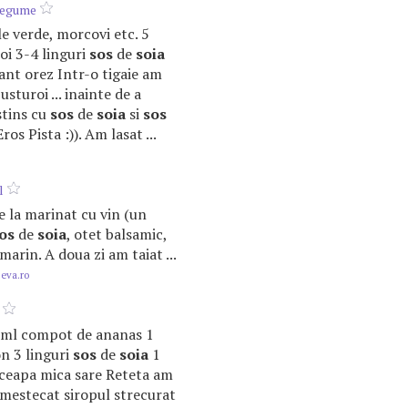
 legume
sole verde, morcovi etc. 5
oi 3-4 linguri
sos
de
soia
ant orez Intr-o tigaie am
 usturoi ... inainte de a
stins cu
sos
de
soia
si
sos
os Pista :)). Am lasat ...
l
le la marinat cu vin (un
os
de
soia
, otet balsamic,
marin. A doua zi am taiat ...
.eva.ro
00 ml compot de ananas 1
n 3 linguri
sos
de
soia
1
 ceapa mica sare Reteta am
 amestecat siropul strecurat