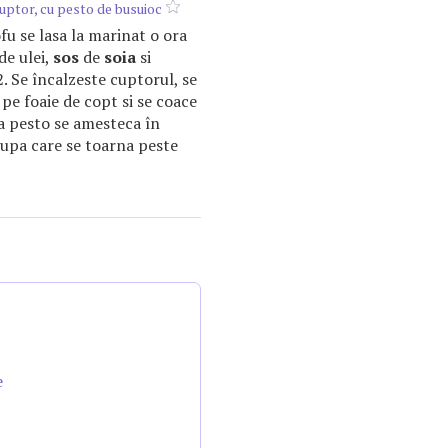
 cuptor, cu pesto de busuioc
tofu se lasa la marinat o ora
de ulei,
sos
de
soia
si
. Se încalzeste cuptorul, se
 pe foaie de copt si se coace
a pesto se amesteca în
dupa care se toarna peste
e