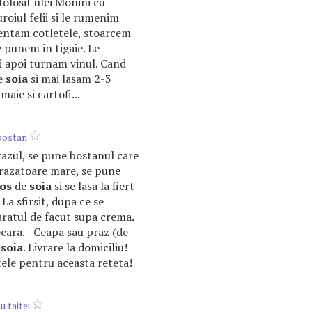
folosit ulei Monini cu
roiul felii si le rumenim
entam cotletele, stoarcem
e punem in tigaie. Le
 apoi turnam vinul. Cand
e
soia
si mai lasam 2-3
aie si cartofi...
bostan
razul, se pune bostanul care
 razatoare mare, se pune
os
de
soia
si se lasa la fiert
La sfirsit, dupa ce se
aratul de facut supa crema.
ecara. - Ceapa sau praz (de
soia
. Livrare la domiciliu!
ele pentru aceasta reteta!
u taitei