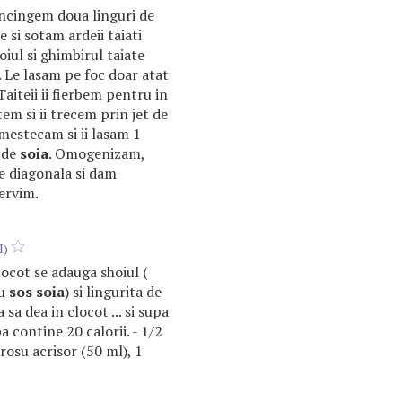
ncingem doua linguri de
e si sotam ardeii taiati
roiul si ghimbirul taiate
. Le lasam pe foc doar atat
Taiteii ii fierbem pentru in
tem si ii trecem prin jet de
mestecam si ii lasam 1
de
soia
. Omogenizam,
e diagonala si dam
ervim.
I)
clocot se adauga shoiul (
au
sos
soia
) si lingurita de
 sa dea in clocot ... si supa
a contine 20 calorii. - 1/2
rosu acrisor (50 ml), 1