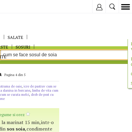
Inregistreaza
E
SALATE
ASTE
SOSURI
ITE
a
Pagina 4 din 5
astrama de oaie
,
icre de pastrav cum se
a slanina in borcane
,
limba de vita cum
cum se curata melci
,
drob de post cu
one
legume si orez
un la marinat 15 min,intr-o
din
sos
soia
,condimente