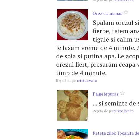
Orez cu ananas
Spalam orezul si
fierbe, taiem an
tigaie si calim 
le lasam vreme de 4 minute
de soia si putina apa. Le ac
orezul fiert, presaram ceapa 
timp de 4 minute.
Reţetă de pe
retete.eva.ro
Paine iepuras
... si seminte de
Reţetă de pe
retete.eva.ro
Reteta zilei: Tocanita de