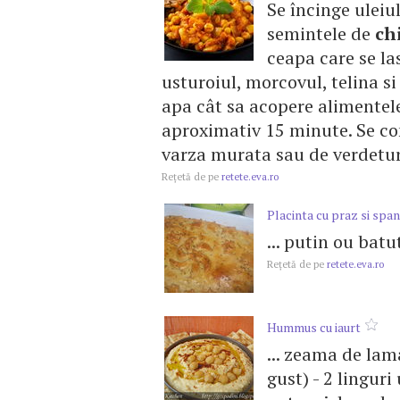
Se încinge uleiu
semintele de
ch
ceapa care se la
usturoiul, morcovul, telina si 
apa cât sa acopere alimentele
aproximativ 15 minute. Se con
varza murata sau de verdetur
Reţetă de pe
retete.eva.ro
Placinta cu praz si spa
... putin ou batu
Reţetă de pe
retete.eva.ro
Hummus cu iaurt
... zeama de lama
gust) - 2 linguri