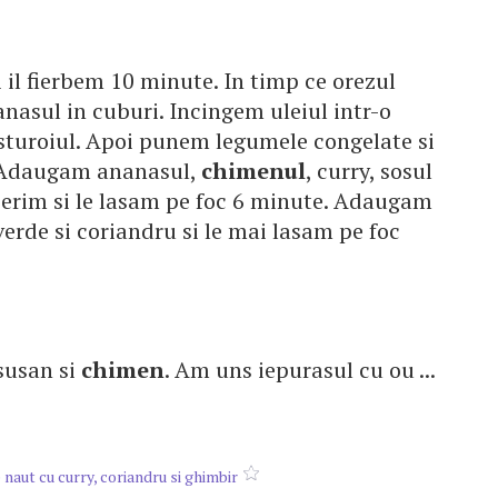
 il fierbem 10 minute. In timp ce orezul
anasul in cuburi. Incingem uleiul intr-o
usturoiul. Apoi punem legumele congelate si
. Adaugam ananasul,
chimenul
, curry, sosul
operim si le lasam pe foc 6 minute. Adaugam
verde si coriandru si le mai lasam pe foc
 susan si
chimen
. Am uns iepurasul cu ou ...
 naut cu curry, coriandru si ghimbir