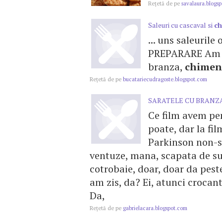
Reţetă de pe
savalaura.blogs
Saleuri cu cascaval si
c
... uns saleurile
PREPARARE Am am
branza,
chimen
Reţetă de pe
bucatariecudragoste.blogspot.com
SARATELE CU BRANZA
Ce film avem pen
poate, dar la f
Parkinson non-sto
ventuze, mana, scapata de sub
cotrobaie, doar, doar da peste
am zis, da? Ei, atunci crocant 
Da,
Reţetă de pe
gabrielacara.blogspot.com