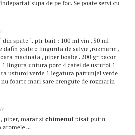
 îndepartat supa de pe foc. Se poate servi cu
 din spate ]. ptr bait : 100 ml vin , 50 ml
 de dafin ;cate o lingurita de salvie ,rozmarin ,
soara macinata , piper boabe . 200 gr bacon
i 1 lingura untura porc 4 catei de usturoi 1
ra usturoi verde 1 legatura patrunjel verde
i nu foarte mari sare crengute de rozmarin
is, piper, marar si
chimenul
pisat putin
 aromele ...