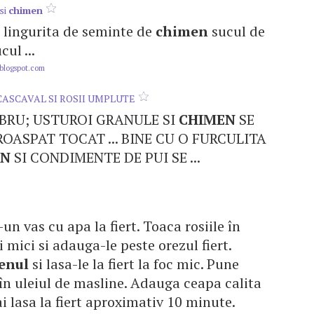
si
chimen
 1 lingurita de seminte de
chimen
sucul de
cul ...
blogspot.com
CASCAVAL SI ROSII UMPLUTE
MBRU; USTUROI GRANULE SI
CHIMEN
SE
OASPAT TOCAT ... BINE CU O FURCULITA
EN
SI CONDIMENTE DE PUI SE ...
un vas cu apa la fiert. Toaca rosiile în
 mici si adauga-le peste orezul fiert.
enul
si lasa-le la fiert la foc mic. Pune
în uleiul de masline. Adauga ceapa calita
ai lasa la fiert aproximativ 10 minute.