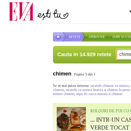
Carieră
pe măsură ce înaintezi î
Actualitate
RETETE
APERITIVE
SUPE SI CI
Cauta in 14.929 retete
chimen
Pagina 3 din 5
Te-ar mai putea interesa:
saratele chimen cu untura
,
chimen
,
saratele cu untura branza si chimen la presa
untura chimen
,
supa de varza murata si chimen
RULOURI DE PUI CU
... INTR-UN C
VERDE TOCAT S