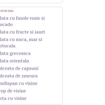
ETE DE VARA
lata cu fasole rosie si
ocado
lata cu fructe si iaurt
lata cu nuca, mar si
rtocala
lata greceasca
lata orientala
lceata de capsuni
lceata de zmeura
ndispan cu visine
rop de visine
rta cu visine