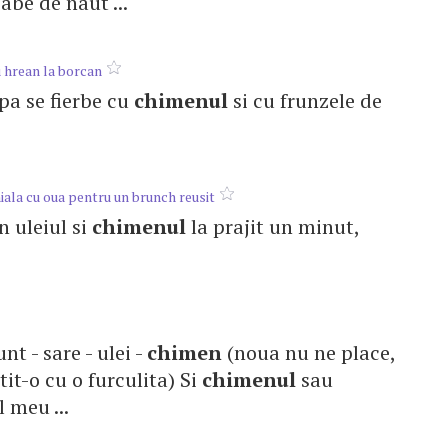
abe de naut ...
u hrean la borcan
 Apa se fierbe cu
chimenul
si cu frunzele de
iala cu oua pentru un brunch reusit
un uleiul si
chimenul
la prajit un minut,
unt - sare - ulei -
chimen
(noua nu ne place,
tit-o cu o furculita) Si
chimenul
sau
 meu ...