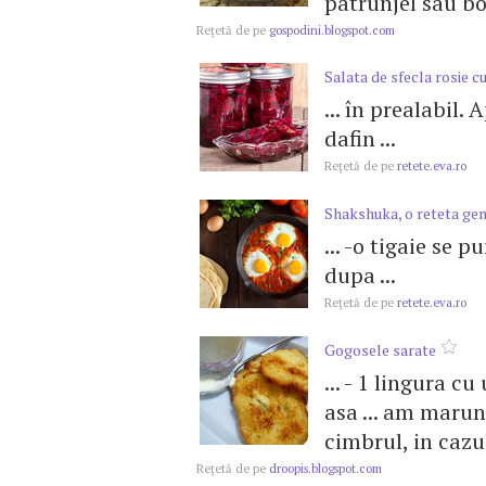
patrunjel sau bo
Reţetă de pe
gospodini.blogspot.com
Salata de sfecla rosie c
... în prealabil.
dafin ...
Reţetă de pe
retete.eva.ro
Shakshuka, o reteta gen
... -o tigaie se p
dupa ...
Reţetă de pe
retete.eva.ro
Gogosele sarate
... - 1 lingura cu 
asa ... am marun
cimbrul, in cazul
Reţetă de pe
droopis.blogspot.com