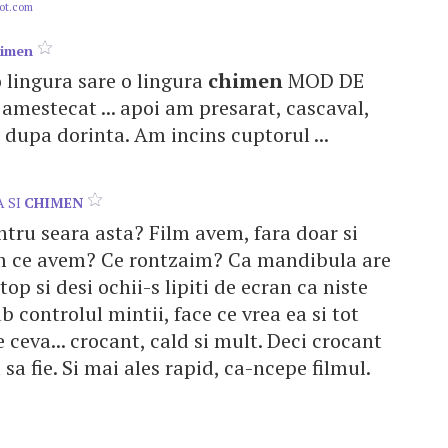
pot.com
himen
 o lingura sare o lingura
chimen
MOD DE
estecat ... apoi am presarat, cascaval,
dupa dorinta. Am incins cuptorul ...
 SI
CHIMEN
tru seara asta? Film avem, fara doar si
ilm ce avem? Ce rontzaim? Ca mandibula are
p si desi ochii-s lipiti de ecran ca niste
 controlul mintii, face ce vrea ea si tot
 ceva... crocant, cald si mult. Deci crocant
sa fie. Si mai ales rapid, ca-ncepe filmul.