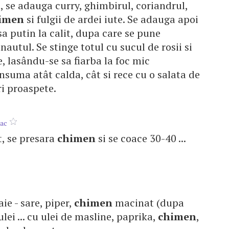
l, se adauga curry, ghimbirul, coriandrul,
imen
si fulgii de ardei iute. Se adauga apoi
sa putin la calit, dupa care se pune
nautul. Se stinge totul cu sucul de rosii si
, lasându-se sa fiarba la foc mic
suma atât calda, cât si rece cu o salata de
i proaspete.
nac
t, se presara
chimen
si se coace 30-40 ...
ie - sare, piper,
chimen
macinat (dupa
 ulei ... cu ulei de masline, paprika,
chimen
,