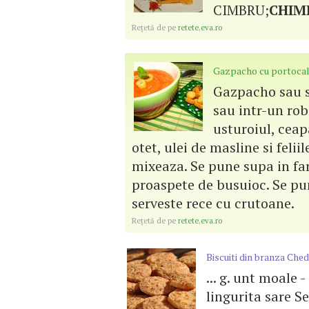
CIMBRU;
CHIM
Reţetă de pe
retete.eva.ro
Gazpacho cu portoca
Gazpacho sau s
sau intr-un robo
usturoiul, ceap
otet, ulei de masline si felii
mixeaza. Se pune supa in far
proaspete de busuioc. Se pun
serveste rece cu crutoane.
Reţetă de pe
retete.eva.ro
Biscuiti din branza Che
... g. unt moale 
lingurita sare Se