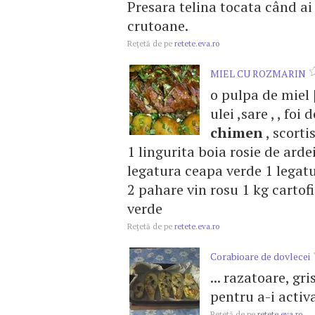
Presara telina tocata când ai
crutoane.
Reţetă de pe
retete.eva.ro
MIEL CU ROZMARIN
o pulpa de miel [
ulei ,sare , , foi
chimen
, scorti
1 lingurita boia rosie de arde
legatura ceapa verde 1 legatu
2 pahare vin rosu 1 kg cartof
verde
Reţetă de pe
retete.eva.ro
Corabioare de dovlecei
... razatoare, gr
pentru a-i activa
Reţetă de pe
retete.eva.ro