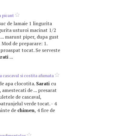
 picant
 suc de lamaie 1 lingurita
gurita usturoi macinat 1/2
 ... marunt piper, dupa gust
i
Mod de preparare: 1.
 proaspat tocat. Se serveste
rati
...
u cascaval si costita afumata
l de apa clocotita.
Sarati
cu
i, amestecati de ... presarat
letele de cascaval,
patrunjelul verde tocat. - 4
eminte de
chimen
, 4 fire de
condimentelor