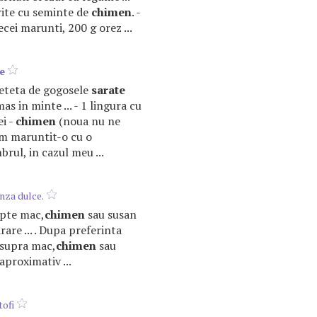
urite cu seminte de
chimen
. -
lecei marunti, 200 g orez ...
e
 Reteta de gogosele
sarate
as in minte ... - 1 lingura cu
ei -
chimen
(noua nu ne
 am maruntit-o cu o
brul, in cazul meu ...
nza dulce.
lapte mac,
chimen
sau susan
are ... . Dupa preferinta
supra mac,
chimen
sau
aproximativ ...
tofi