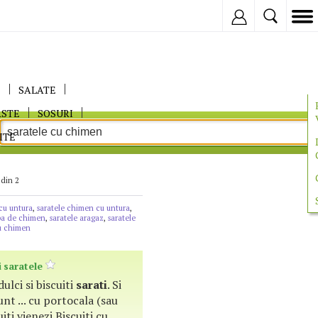
Inregistreaza
E
SALATE
ASTE
SOSURI
ITE
 din 2
 cu untura
,
saratele chimen cu untura
,
pa de chimen
,
saratele aragaz
,
saratele
cu chimen
i
saratele
i dulci si biscuiti
sarati
. Si
 sunt ... cu portocala (sau
iti vienezi Biscuiti cu