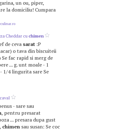
rgarina, un ou, piper,
rare la domiciliu! Cumpara
ulinar.ro
anza Cheddar cu
chimen
hef de ceva
sarat
:P
macar) o tava din biscuiteii
) Se fac rapid si merg de
re ... g. unt moale - 1
- 1/4 lingurita sare Se
caval
lbenus - sare sau
n
, pentru presarat
poza ... presara dupa gust
,
chimen
sau susan: Se coc