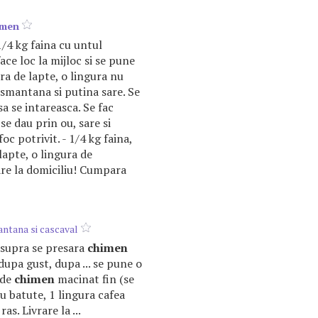
imen
/4 kg faina cu untul
ace loc la mijloc si se pune
ra de lapte, o lingura nu
 smantana si putina sare. Se
sa se intareasca. Se fac
 se dau prin ou, sare si
foc potrivit. - 1/4 kg faina,
lapte, o lingura de
rare la domiciliu! Cumpara
ntana si cascaval
easupra se presara
chimen
dupa gust, dupa ... se pune o
 de
chimen
macinat fin (se
 ou batute, 1 lingura cafea
as. Livrare la ...