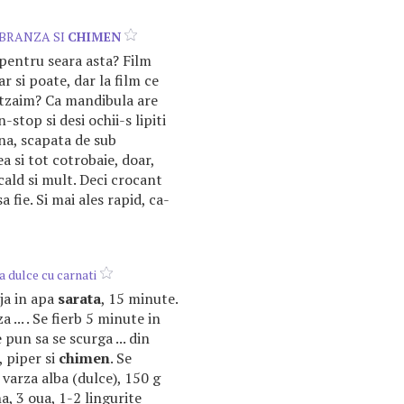
BRANZA SI
CHIMEN
pentru seara asta? Film
r si poate, dar la film ce
tzaim? Ca mandibula are
stop si desi ochii-s lipiti
na, scapata de sub
ea si tot cotrobaie, doar,
cald si mult. Deci crocant
a fie. Si mai ales rapid, ca-
a dulce cu carnati
aja in apa
sarata
, 15 minute.
 ... . Se fierb 5 minute in
e pun sa se scurga ... din
, piper si
chimen
. Se
g varza alba (dulce), 150 g
a, 3 oua, 1-2 lingurite