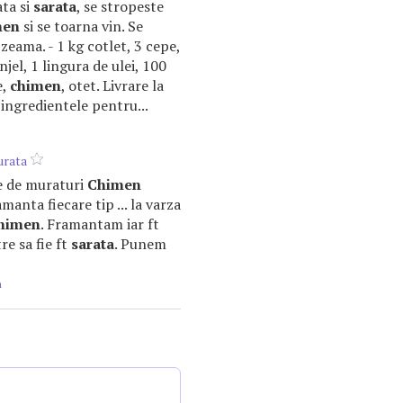
ta si
sarata
, se stropeste
men
si se toarna vin. Se
eama. - 1 kg cotlet, 3 cepe,
jel, 1 lingura de ulei, 100
e,
chimen
, otet. Livrare la
ingredientele pentru...
urata
re de muraturi
Chimen
anta fiecare tip ... la varza
himen
. Framantam iar ft
 tre sa fie ft
sarata
. Punem
m