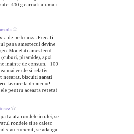
ate, 400 g carnati afumati.
onzola
usta de pe branza. Frecati
tul pana amestecul devine
gen. Modelati amestecul
 (cuburi, piramide), apoi
bine inainte de consum. - 100
a mai verde si relativ
t nesarat, biscuiti
sarati
en
. Livrare la domiciliu!
ele pentru aceasta reteta!
licnez
pa taiata rondele in ulei, se
atul rondele si se calesc
nd s-au rumenit, se adauga