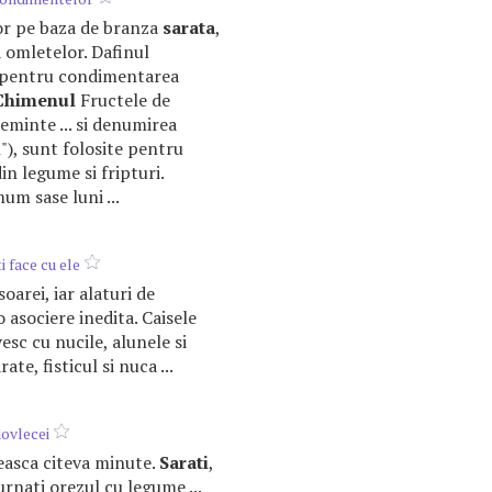
lor pe baza de branza
sarata
,
a omletelor. Dafinul
si pentru condimentarea
Chimenul
Fructele de
eminte ... si denumirea
n
"), sunt folosite pentru
in legume si fripturi.
m sase luni ...
i face cu ele
isoarei, iar alaturi de
 asociere inedita. Caisele
vesc cu nucile, alunele si
ate, fisticul si nuca ...
 dovlecei
oteasca citeva minute.
Sarati
,
urnati orezul cu legume ...