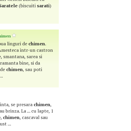
Saratele
(biscuiti
sarati
)
himen
doua linguri de
chimen
.
Amesteca intr-un castron
le, smantana, sarea si
Framanta bine, si da
c de
chimen
, sau poti
..
orinta, se presara
chimen
,
u brinza. La ... cu lapte, 1
e,
chimen
, cascaval sau
st ...