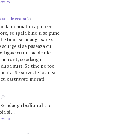
.eva.ro
u sos de ceapa
ne la inmuiat in apa rece
ore, se spala bine si se pune
erbe bine, se adauga sare si
e scurge si se paseaza cu
o tigaie cu un pic de ulei
a marunt, se adauga
dupa gust. Se tine pe foc
acuta. Se serveste fasolea
 cu castraveti murati.
c. Se adauga
bulionul
si o
a si ...
.eva.ro