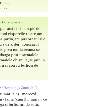
de ...
te.eva.ro
st cu ciuperci
pa taiata intr-un pic de
apoi ciupercile taiate,am
rba putin,am pus orezul si o
oia de ardei , gogosarul
ste prea multa zeama se
adauga peste sarmalele
armalele obisnuit ,se pun in
fin si apa cu
bulion
de
te / Dumplings Goulash
zumat la 3) - morcovi -
i - faina (cam 3 linguri ... ce
uga si
bulionul
de rosii,