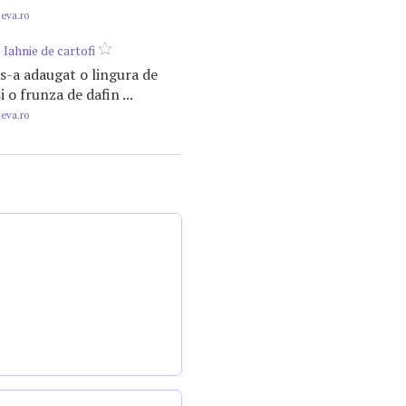
.eva.ro
 Iahnie de cartofi
e s-a adaugat o lingura de
si o frunza de dafin ...
.eva.ro