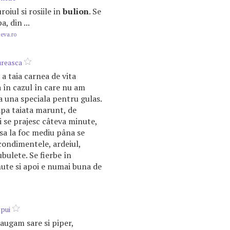
uroiul si rosiile in
bulion
. Se
, din ...
.eva.ro
ureasca
a taia carnea de vita
a în cazul în care nu am
 una speciala pentru gulas.
apa taiata marunt, de
i se prajesc câteva minute,
sa la foc mediu pâna se
condimentele, ardeiul,
cubulete. Se fierbe în
ute si apoi e numai buna de
 pui
daugam sare si piper,