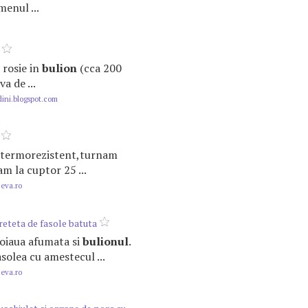
menul ...
e rosie in
bulion
(cca 200
a de ...
ini.blogspot.com
as termorezistent,turnam
am la cuptor 25 ...
.eva.ro
reteta de fasole batuta
boiaua afumata si
bulionul
.
solea cu amestecul ...
.eva.ro