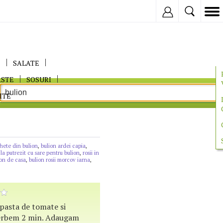
Inregistreaza
E
SALATE
ASTE
SOSURI
ITE
ghete din bulion
,
bulion ardei capia
,
 la putrezit cu sare pentru bulion
,
rosii in
ion de casa
,
bulion rosii morcov iarna
,
 pasta de tomate si
ierbem 2 min. Adaugam