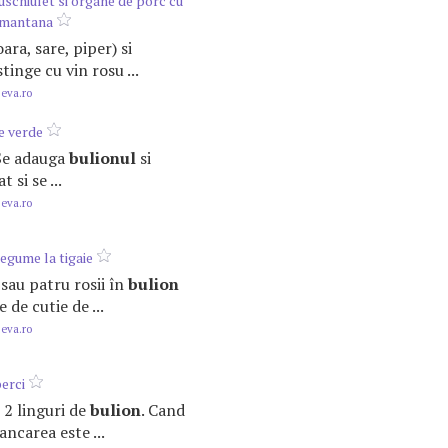
uschiulet si organe de porc cu
smantana
oara, sare, piper) si
stinge cu vin rosu ...
.eva.ro
e verde
. Se adauga
bulionul
si
 si se ...
.eva.ro
legume la tigaie
i sau patru rosii în
bulion
 de cutie de ...
.eva.ro
perci
si 2 linguri de
bulion
. Cand
ncarea este ...