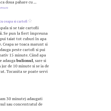
nca doua pahare cu ...
.eva.ro
cu ceapa si cartofi
pala si se taie cartofii
i. Se pun la fiert împreuna
pui taiat tot cuburi în apa
e. Ceapa se toaca marunt si
dauga peste cartofi si pui
mativ 15 minute. Când apa
 se adauga
bulionul
, sare si
 jur de 10 minute si se ia de
at. Tocanita se poate servi
(cam 30 minute) adaugati
rsul sau concentratul de