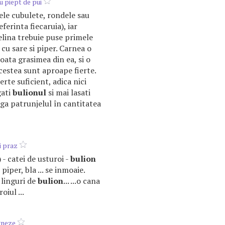
u piept de pui
ele cubulete, rondele sau
ferinta fiecaruia), iar
elina trebuie puse primele
a cu sare si piper. Carnea o
toata grasimea din ea, si o
estea sunt aproape fierte.
erte suficient, adica nici
gati
bulionul
si mai lasati
uga patrunjelul în cantitatea
i praz
) - catei de usturoi -
bulion
, piper, bla ... se inmoaie.
linguri de
bulion
... ...o cana
oiul ...
gneze