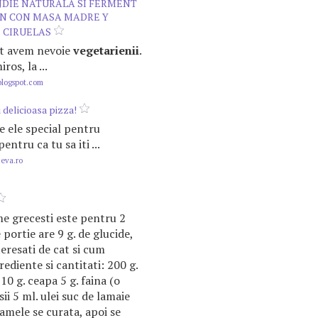
JDIE NATURALA SI FERMENT
AN CON MASA MADRE Y
 CIRUELAS
ult avem nevoie
vegetarienii
.
ros, la ...
blogspot.com
 delicioasa pizza!
tre ele special pentru
 pentru ca tu sa iti ...
.eva.ro
e grecesti este pentru 2
e portie are 9 g. de glucide,
eresati de cat si cum
ediente si cantitati: 200 g.
10 g. ceapa 5 g. faina (o
ii 5 ml. ulei suc de lamaie
mele se curata, apoi se