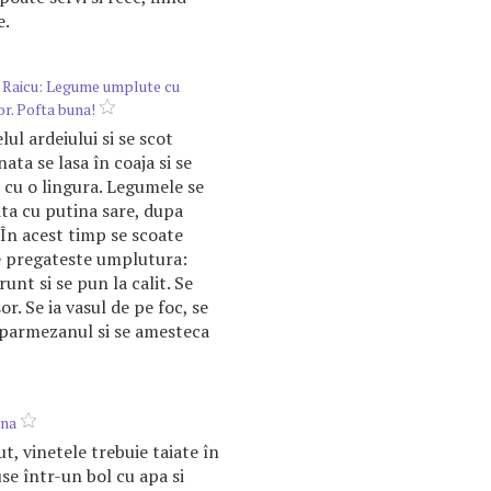
e.
 Raicu: Legume umplute cu
or. Pofta buna!
lul ardeiului si se scot
ata se lasa în coaja si se
 cu o lingura. Legumele se
ita cu putina sare, dupa
. În acest timp se scoate
Se pregateste umplutura:
unt si se pun la calit. Se
r. Se ia vasul de pe foc, se
a parmezanul si se amesteca
ana
t, vinetele trebuie taiate în
se într-un bol cu apa si