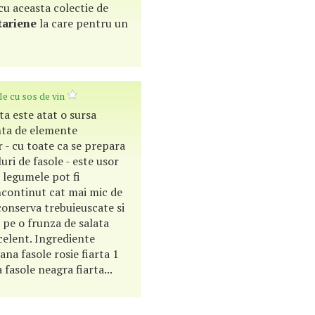
 cu aceasta colectie de
tariene
la care pentru un
le cu sos de vin
ta este atat o sursa
ta de elemente
r - cu toate ca se prepara
uri de fasole - este usor
 legumele pot fi
ncontinut cat mai mic de
conserva trebuieuscate si
a pe o frunza de salata
celent. Ingrediente
ana fasole rosie fiarta 1
 fasole neagra fiarta...