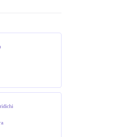
u
ridichi
ra