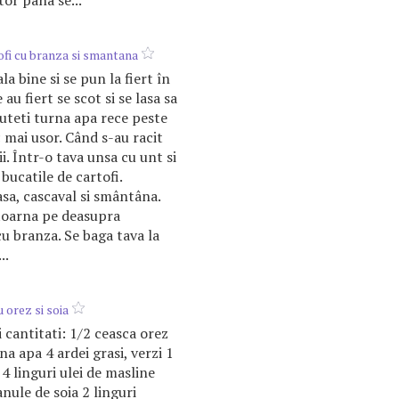
tor pana se...
ofi cu branza si smantana
la bine si se pun la fiert în
 au fiert se scot si se lasa sa
Puteti turna apa rece peste
c mai usor. Când s-au racit
lii. Într-o tava unsa cu unt si
bucatile de cartofi.
sa, cascaval si smântâna.
e toarna pe deasupra
cu branza. Se baga tava la
..
 orez si soia
 cantitati: 1/2 ceasca orez
na apa 4 ardei grasi, verzi 1
4 linguri ulei de masline
nule de soia 2 linguri