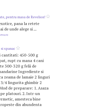
ate, pentru masa de Revelion!
exotice, pana la retete
 ai de unde alege si ...
.eva.ro
 si spanac
i cantitati: 450-500 g
at, rupt cu mana 4 cani
te 300-320 g felii de
mandarine Ingrediente si
ca zeama de lamaie 2 linguri
 3/4 lingurita ghimbir 2
 Mod de preparare: 1. Asaza
pe platouri. 2. Intr-un
ermetic, amesteca bine
Stropeste din abundenta