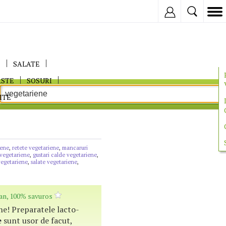
Inregistreaza
E
SALATE
ASTE
SOSURI
ITE
iene
,
retete vegetariene
,
mancaruri
 vegetariene
,
gustari calde vegetariene
,
vegetariene
,
salate vegetariene
,
an, 100% savuros
rne! Preparatele lacto-
e
sunt usor de facut,