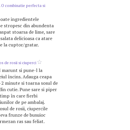
 O combinatie perfecta si
oate ingredientele
se stropesc din abundenta
spat stoarsa de lime, sare
salata delicioasa ca atare
e la cuptor/gratar.
s de rosii si ciuperci
l marunt si pune-l la
eiul încins. Adauga ceapa
1-2 minute si toarna sosul de
 din cutie. Pune sare si piper
 timp în care fierbi
iunilor de pe ambalaj.
osul de rosii, ciupercile
câteva frunze de busuioc
rmezan ras sau feliat.