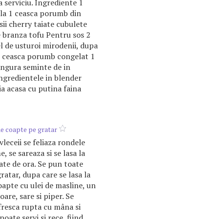
a serviciu. Ingrediente 1
illa 1 ceasca porumb din
sii cherry taiate cubulete
 branza tofu Pentru sos 2
l de usturoi mirodenii, dupa
1 ceasca porumb congelat 1
ingura seminte de in
ngredientele in blender
a acasa cu putina faina
e coapte pe gratar
vleceii se feliaza rondele
, se sareaza si se lasa la
ate de ora. Se pun toate
ratar, dupa care se lasa la
oapte cu ulei de masline, un
oare, sare si piper. Se
fresca rupta cu mâna si
poate servi si rece, fiind