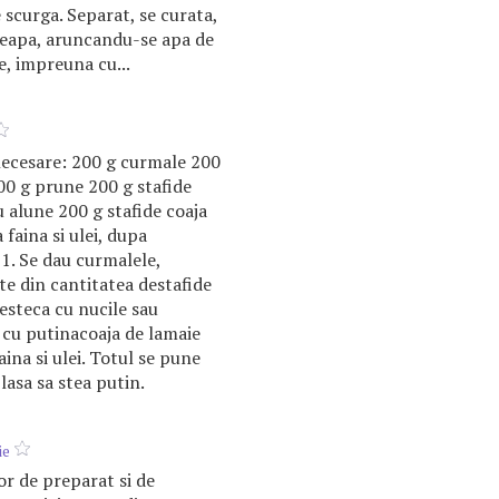
e scurga. Separat, se curata,
e ceapa, aruncandu-se apa de
e, impreuna cu...
ecesare: 200 g curmale 200
0 g prune 200 g stafide
u alune 200 g stafide coaja
 faina si ulei, dupa
1. Se dau curmalele,
te din cantitatea destafide
esteca cu nucile sau
i cu putinacoaja de lamaie
ina si ulei. Totul se pune
 lasa sa stea putin.
ie
or de preparat si de