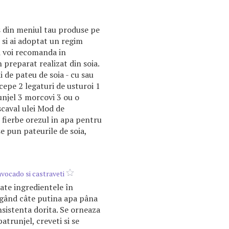
s din meniul tau produse pe
 si ai adoptat un regim
ti voi recomanda in
 preparat realizat din soia.
i de pateu de soia - cu sau
cepe 2 legaturi de usturoi 1
unjel 3 morcovi 3 ou o
scaval ulei Mod de
e fierbe orezul in apa pentru
se pun pateurile de soia,
vocado si castraveti
ate ingredientele în
ugând câte putina apa pâna
nsistenta dorita. Se orneaza
atrunjel, creveti si se