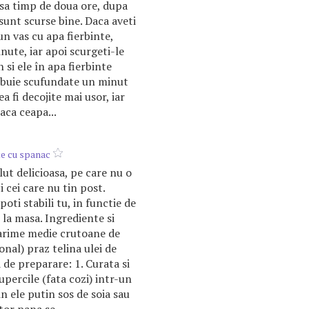
 asa timp de doua ore, dupa
sunt scurse bine. Daca aveti
un vas cu apa fierbinte,
nute, iar apoi scurgeti-le
 si ele în apa fierbinte
rebuie scufundate un minut
a fi decojite mai usor, iar
aca ceapa...
te cu spanac
lut delicioasa, pe care nu o
i cei care nu tin post.
poti stabili tu, in functie de
ai la masa. Ingrediente si
marime medie crutoane de
onal) praz telina ulei de
de preparare: 1. Curata si
iupercile (fata cozi) intr-un
n ele putin sos de soia sau