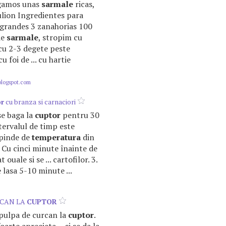
gamos unas
sarmale
ricas,
ulion Ingredientes para
s grandes 3 zanahorias 100
de
sarmale
, stropim cu
a cu 2-3 degete peste
 foi de ... cu hartie
blogspot.com
or
cu branza si carnaciori
 se baga la
cuptor
pentru 30
tervalul de timp este
epinde de
temperatura
din
 Cu cinci minute înainte de
at ouale si se ... cartofilor. 3.
e lasa 5-10 minute ...
RCAN LA
CUPTOR
: pulpa de curcan la
cuptor
.