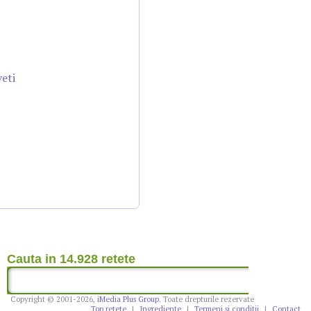
veti
Cauta in 14.928 retete
Copyright © 2001-2026,
iMedia Plus Group
. Toate drepturile rezervate
Top retete
|
Ingrediente
|
Termeni si conditii
|
Contact