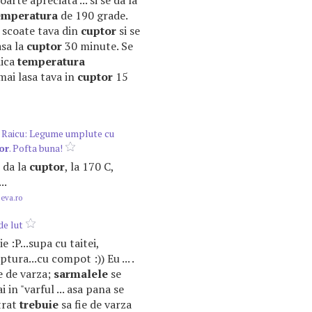
oarte apreciata ... si se da la
emperatura
de 190 grade.
 scoate tava din
cuptor
si se
asa la
cuptor
30 minute. Se
dica
temperatura
mai lasa tava in
cuptor
15
 Raicu: Legume umplute cu
or
. Pofta buna!
e da la
cuptor
, la 170 C,
..
.eva.ro
de lut
tie :P...supa cu taitei,
iptura...cu compot :)) Eu ... .
e de varza;
sarmalele
se
 in "varful ... asa pana se
trat
trebuie
sa fie de varza