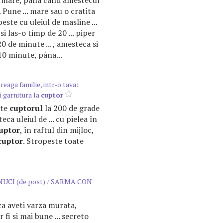
mare, pâna când amestecul
. Pune ... mare sau o cratita
peste cu uleiul de masline ...
si las-o timp de 20 ... piper
0 de minute ... , amesteca si
0 minute, pâna...
eaga familie, intr-o tava:
si garnitura la
cuptor
ste
cuptorul
la 200 de grade
eca uleiul de ... cu pielea în
uptor
, în raftul din mijloc,
cuptor
. Stropeste toate
UCI (de post) / SARMA CON
ca aveti varza murata,
 fi si mai bune ... secreto