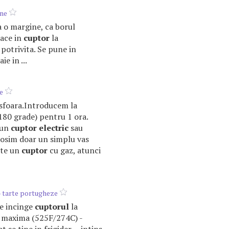
ine
a o margine, ca borul
oace in
cuptor
la
potrivita. Se pune in
aie in ...
e
o sfoara.Introducem la
180 grade) pentru 1 ora.
 un
cuptor
electric
sau
olosim doar un simplu vas
ste un
cuptor
cu gaz, atunci
- tarte portugheze
 se incinge
cuptorul
la
maxima (525F/274C) -