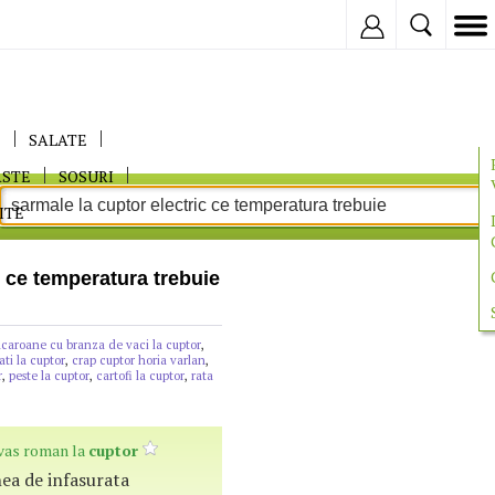
Inregistreaza
E
SALATE
ASTE
SOSURI
ITE
c ce temperatura trebuie
caroane cu branza de vaci la cuptor
,
ati la cuptor
,
crap cuptor horia varlan
,
r
,
peste la cuptor
,
cartofi la cuptor
,
rata
vas roman la
cuptor
rnea de infasurata