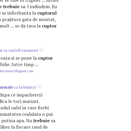
t se tine in frigider ... intins
re
trebuie
sa-l indindem. Eu
i se infierbanta la
cuptorul
 o prajitura gata de montat,
mult ... se da tava la
cuptor
or
cu cartofi taranesti
teaza si se pune la
cuptor
olie. Intre timp ...
ucatarie.blogspot.com
armale
ca la bunica!
 dupa ce impachetezi
dica le toci marunt.
undul oalei in care fierbi
 jumatatea cealalata o pui
d putina apa. Nu
trebuie
sa
 liber la fiecare rand de