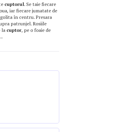
ste
cuptorul
. Se taie fiecare
oua, iar fiecare jumatate de
golita în centru. Presara
supra patrunjel. Rosiile
 la
cuptor
, pe o foaie de
..