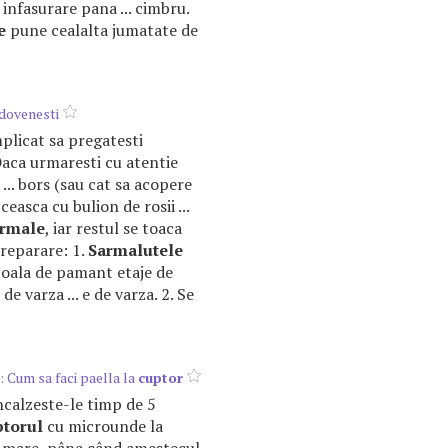
infasurare pana ... cimbru.
e
pune cealalta jumatate de
ovenesti
mplicat sa pregatesti
Daca urmaresti cu atentie
 ... bors (sau cat sa acopere
 ceasca cu bulion de rosii ...
rmale
, iar restul se toaca
preparare: 1.
Sarmalutele
. oala de pamant etaje de
e varza ... e de varza. 2. Se
: Cum sa faci paella la
cuptor
 încalzeste-le timp de 5
ptorul
cu microunde la