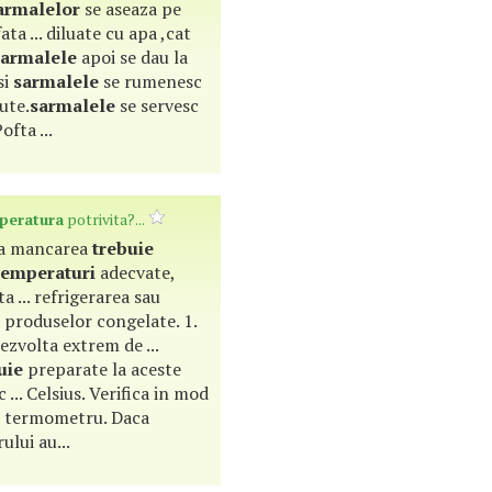
armalelor
se aseaza pe
ta ... diluate cu apa ,cat
sarmalele
apoi se dau la
si
sarmalele
se rumenesc
ute.
sarmalele
se servesc
fta ...
peratura
potrivita?...
a ca mancarea
trebuie
temperaturi
adecvate,
a ... refrigerarea sau
 produselor congelate. 1.
ezvolta extrem de ...
uie
preparate la aceste
c ... Celsius. Verifica in mod
 termometru. Daca
rului au...