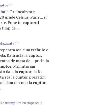
uptor
a bule. Preîncalzeste
20 grade Celsius. Pune ... si
arte. Pune în
cuptorul
a timp de ...
glazurata
e preparata asa cum
trebuie
e
eda. Rata asta la
cuptor
,
emna de masa de ... putin la
cuptor
. Mai intai am
si o dam la
cuptor
, la foc
ta sta la
cuptor
pregatim
apoi dam din nou la
cuptor
.
.
Rosii umplute cu ciuperci la