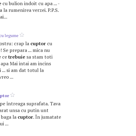
e
cu bulion indoit cu apa ... -
 la rumenirea verzei. P.P.S.
i...
cu legume
nostru: crap la
cuptor
cu
 Se prepara ... mica nu
e ce
trebuie
sa stam toti
. apa Mai intai am incins
... si am dat totul la
reo ...
ptor
-i pe întreaga suprafata. Tava
rat unsa cu putin unt
o baga la
cuptor
. În jumatate
i ...