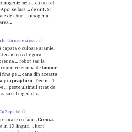
 omogenizeaza ... cu un tel
Apoi se lasa ... de unt. Si
baie de abur ... omogena.
rea...
u foi din miere si nuca
a capata o culoare aramie .
tecam cu o lingura
euna ... robot sau la
stropim cu zeama de
lamaie
fina pe ... cana din aceasta
asupra
prajiturii
. Décor : 1
 ... peste ultimul strat de
asa si frageda la...
 Ca Zapada"
 presarate cu faina.
Crema
:
 in 10 linguri ... fiert