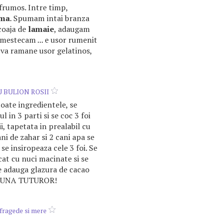
 frumos. Intre timp,
ema
. Spumam intai branza
 coaja de
lamaie
, adaugam
amestecam ... e usor rumenit
va ramane usor gelatinos,
 BULION ROSII
oate ingredientele, se
l in 3 parti si se coc 3 foi
i, tapetata in prealabil cu
ani de zahar si 2 cani apa se
se insiropeaza cele 3 foi. Se
t cu nuci macinate si se
e adauga glazura de cacao
A BUNA TUTUROR!
 fragede si mere