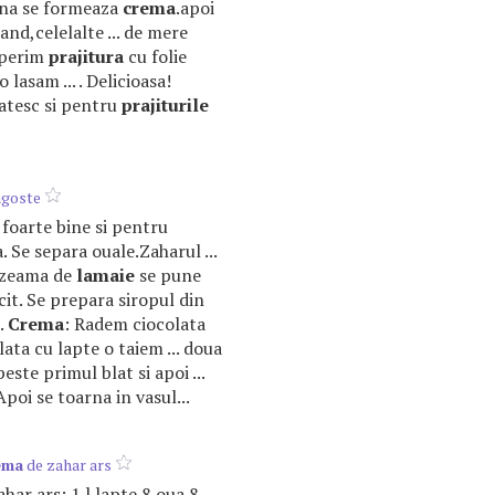
pana se formeaza
crema
.apoi
nd,celelalte ... de mere
coperim
prajitura
cu folie
 lasam ... . Delicioasa!
gatesc si pentru
prajiturile
agoste
it foarte bine si pentru
. Se separa ouale.Zaharul ...
a zeama de
lamaie
se pune
racit. Se prepara siropul din
.
Crema
: Radem ciocolata
ata cu lapte o taiem ... doua
este primul blat si apoi ...
Apoi se toarna in vasul...
ema
de zahar ars
har ars: 1 l lapte 8 oua 8