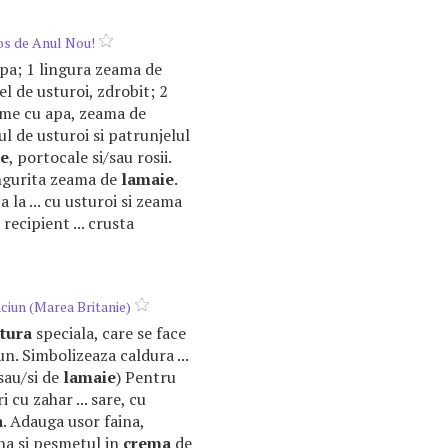
s de Anul Nou!
 apa; 1 lingura zeama de
tel de usturoi, zdrobit; 2
gume cu apa, zeama de
lul de usturoi si patrunjelul
ie
, portocale si/sau rosii.
lingurita zeama de
lamaie
.
la ... cu usturoi si zeama
recipient ... crusta
ciun (Marea Britanie)
itura
speciala, care se face
n. Simbolizeaza caldura ...
sau/si de
lamaie
) Pentru
i cu zahar ... sare, cu
a
. Adauga usor faina,
aina si pesmetul in
crema
de