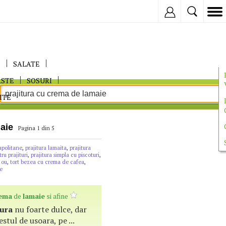
Inregistreaza
E
SALATE
ASTE
SOSURI
ITE
aie
Pagina 1 din 5
apolitane
,
prajitura lamaita
,
prajitura
u prajituri
,
prajitura simpla cu piscoturi
,
 ou
,
tort bezea cu crema de cafea
,
e
ema
de
lamaie
si afine
tura
nu foarte dulce, dar
estul de usoara, pe ...