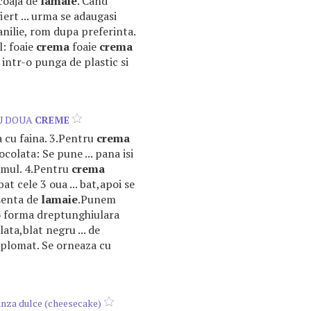
coaja de
lamaie
. Cand
fiert ... urma se adaugasi
anilie, rom dupa preferinta.
l: foaie
crema
foaie
crema
intr-o punga de plastic si
U DOUA
CREME
a cu faina. 3.Pentru
crema
colata: Se pune ... pana isi
umul. 4.Pentru
crema
at cele 3 oua ... bat,apoi se
senta de
lamaie
.Punem
r-o forma dreptunghiulara
ata,blat negru ... de
plomat. Se orneaza cu
nza dulce (cheesecake)