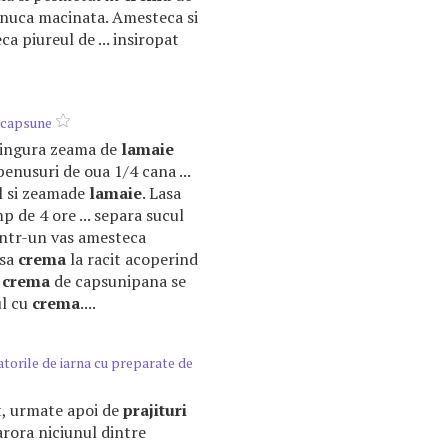
. nuca macinata. Amesteca si
ca piureul de ... insiropat
i capsune
o lingura zeama de
lamaie
benusuri de oua 1/4 cana ...
l si zeamade
lamaie
. Lasa
p de 4 ore ... separa sucul
ntr-un vas amesteca
asa
crema
la racit acoperind
e
crema
de capsunipana se
ul cu
crema
....
torile de iarna cu preparate de
at, urmate apoi de
prajituri
arora niciunul dintre