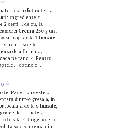
mate - nota distinctiva a
uri
? Ingrediente si
e 2 cesti ... de ou, la
 camerei
Crema
250 g unt
ma si coaja de la 1
lamaie
sarea ... care le
rema
deja formata,
coaca pe rand. 4. Pentru
ptele ... obtine o...
ia)
Paste! Panettone este o
ntata dintr-o gresala, in
 portocala si de la o
lamaie
,
grame de ... taiate si
portocala. 4. Unge bine cu ...
ocolata sau cu
crema
din