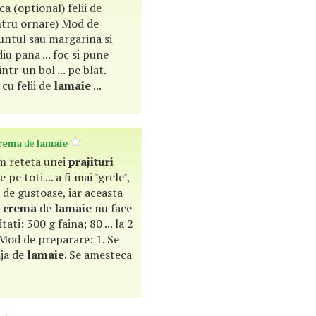
ca (optional) felii de
tru ornare) Mod de
, untul sau margarina si
iu pana ... foc si pune
intr-un bol ... pe blat.
cu felii de
lamaie
...
rema
de
lamaie
m reteta unei
prajituri
e pe toti ... a fi mai "grele",
de gustoase, iar aceasta
u
crema
de
lamaie
nu face
ati: 300 g faina; 80 ... la 2
 Mod de preparare: 1. Se
aja de
lamaie
. Se amesteca