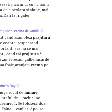
zati inca un ... cu lichior. 5.
a
de ciocolata si alune, mai
a
. Dati la frigider...
fragede si
crema
de vanilie
arsit cand asamblezi
prajitura
le coapte, respectand
portant, asa nu se mai
pt , cand tai
prajitura
!
or:amestecam galbenusurile
rima foaie,aranjam
crema
pe
tine`s Day
adauga sucul de
lamaie
,
 praful de ... racit si ne
Creme
: 1. Se folosesc doar
 Faina ... vanilat. Apoi se