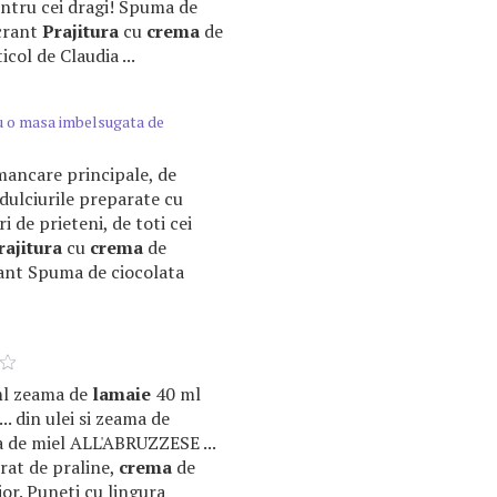
 pentru cei dragi! Spuma de
crant
Prajitura
cu
crema
de
col de Claudia ...
ru o masa imbelsugata de
e mancare principale, de
 dulciurile preparate cu
ri de prieteni, de toti cei
rajitura
cu
crema
de
ant Spuma de ciocolata
 ml zeama de
lamaie
40 ml
... din ulei si zeama de
a de miel ALL'ABRUZZESE ...
trat de praline,
crema
de
hior. Puneti cu lingura