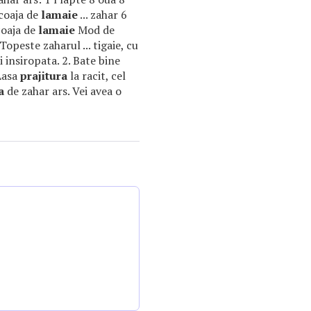
 coaja de
lamaie
... zahar 6
coaja de
lamaie
Mod de
Topeste zaharul ... tigaie, cu
 insiropata. 2. Bate bine
 Lasa
prajitura
la racit, cel
a
de zahar ars. Vei avea o